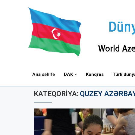
Ana səhifə
DAK
Konqres
Türk düny
KATEQORIYA:
QUZEY AZƏRBA