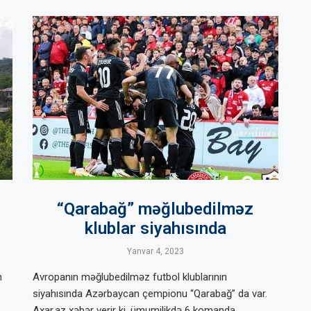
“Qarabağ” məğlubedilməz
klublar siyahısında
Yanvar 4, 2023
n
Avropanın məğlubedilməz futbol klublarının
siyahısında Azərbaycan çempionu “Qarabağ” da var.
Axar.az xəbər verir ki, ümumilikdə 6 komanda