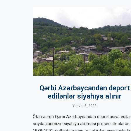
Qərbi Azərbaycandan deport
edilənlər siyahıya alınır
Yanvar 5, 2023
Ötən əsrdə Qərbi Azərbaycandan deportasiya edilə
soydaşlarımızın siyahıya alınması prosesi ilk olaraq
1988-1991-ci illərdə həmin ərazilərdən çıxarılanlarla