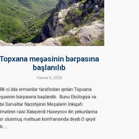
Topxana meşəsinin bərpasına
başlanılıb
Yanvar 6, 2023
88-ci ildə ermənilər tərəfindən qırılan Topxana
şəsinin bərpasına başlanılıb. Bunu Ekologiya və
ii Sərvətlər Nazirliyinin Meşələrin İnkişafı
dmətinin rəisi Xalıqverdi Hüseynov ilin yekunlarına
sr olunmuş mətbuat konfransında deyib.O qeyd
ib …