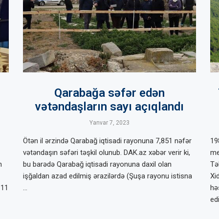
Qarabağa səfər edən
vətəndaşların sayı açıqlandı
Yanvar 7, 2023
Ötən il ərzində Qarabağ iqtisadi rayonuna 7,851 nəfər
19
vətəndaşın səfəri təşkil olunub. DAK.az xəbər verir ki,
me
n
bu barədə Qarabağ iqtisadi rayonuna daxil olan
Təb
işğaldan azad edilmiş ərazilərdə (Şuşa rayonu istisna
Xi
 11
…
hə
ed