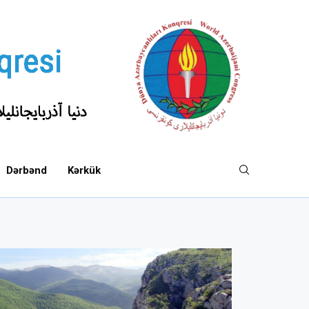
Dərbənd
Kərkük