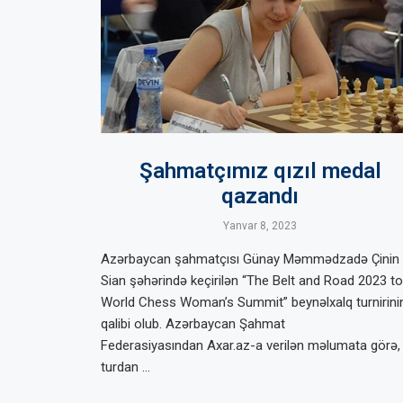
Şahmatçımız qızıl medal
qazandı
Yanvar 8, 2023
Azərbaycan şahmatçısı Günay Məmmədzadə Çinin
Sian şəhərində keçirilən “The Belt and Road 2023 to
World Chess Woman’s Summit” beynəlxalq turnirini
qalibi olub. Azərbaycan Şahmat
Federasiyasından Axar.az-a verilən məlumata görə,
turdan …