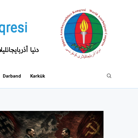
Dərbənd
Kərkük