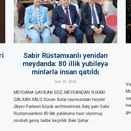
ri
Sabir Rüstəmxanlı yenidən
meydanda: 80 illik yubileyə
minlərlə insan qatıldı
İyun 25, 2026
Və
Mo
MEYDANA QAYIDAN SÖZ, MEYDANDAN YUXARI
sə
QALXAN XALQ Dünən Xətai rayonundakı Heydər
hə
Əliyev Parkının böyük amfiteatrında Xalq şairi Sabir
ge
Rüstəmxanlının 80 illik yubileyinə həsr olunmuş
növbəti geniş tədbir keçirildi. Bakı Şəhər …