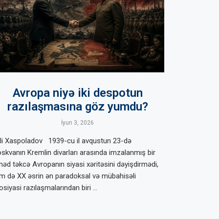
Avropa niyə iki despotun
razılaşmasına göz yumdu?
İyun 3, 2026
li Xaspoladov 1939-cu il avqustun 23-də
skvanın Kremlin divarları arasında imzalanmış bir
nəd təkcə Avropanın siyasi xəritəsini dəyişdirmədi,
m də XX əsrin ən paradoksal və mübahisəli
osiyasi razılaşmalarından biri …