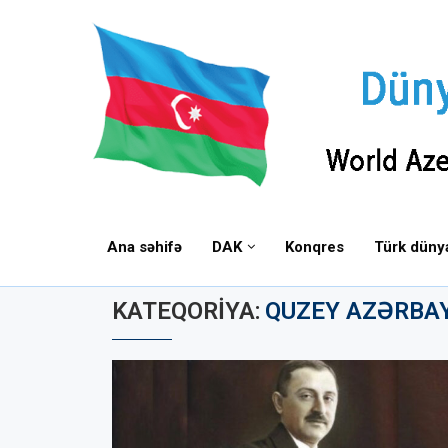
Ana səhifə
DAK
Konqres
Türk düny
KATEQORIYA:
QUZEY AZƏRBA