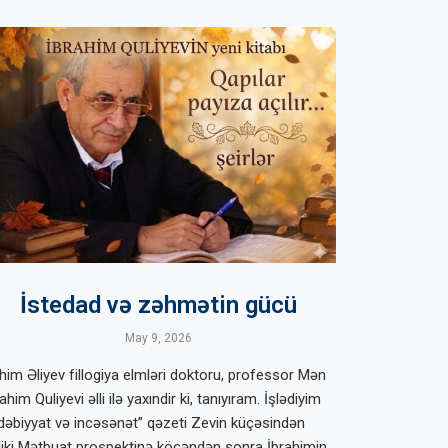
İstedad və zəhmətin gücü
May 9, 2026
him Əliyev fillogiya elmləri doktoru, professor Mən
ahim Quliyevi əlli ilə yaxındir ki, tanıyıram. İşlədiyim
dəbiyyat və incəsənət” qəzeti Zevin küçəsindən
diki Mətbuat prospektinə köçəndən sonra İbrahimin