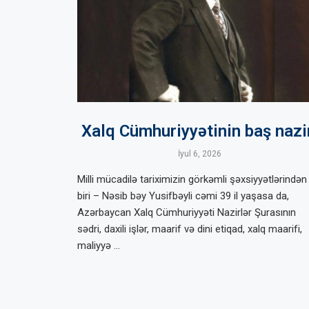
Xalq Cümhuriyyətinin baş nazi
İyul 6, 2026
Milli mücadilə tariximizin görkəmli şəxsiyyətlərindən
biri – Nəsib bəy Yusifbəyli cəmi 39 il yaşasa da,
Azərbaycan Xalq Cümhuriyyəti Nazirlər Şurasının
sədri, daxili işlər, maarif və dini etiqad, xalq maarifi,
maliyyə …