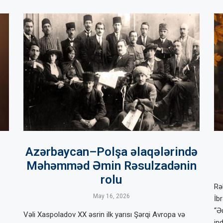
Azərbaycan–Polşa əlaqələrində
Məhəmməd Əmin Rəsulzadənin
rolu
Rə
May 16, 2026
İbr
“Ə
Vəli Xaspoladov XX əsrin ilk yarısı Şərqi Avropa və
in