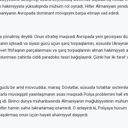
in hakimiyyətə yüksəlişində mühüm rol oynadı. Hitler Almaniyanı yenidən
maniyanın Avropada dominant mövqeyini bərpa etməyi vəd edirdi.
asına yönəlmiş deyildi. Onun strateji məqsədi Avropada yeni geosiyasi d
nın iqtisadi və siyasi gücü üçün şərq torpaqlarının, xüsusilə Ukrayna
Sovet İttifaqının parçalanması və şərq torpaqlarının alman hakimiyyəti a
 olunması zahirdə ciddi paradoks təsiri bağışlayırdı. Çünki hər iki tərə
clü bir amil mövcuddur, maraq. Dövlətlər, xüsusilə totalitar sistemlər
vetlərlə müvəqqəti yaxınlaşmanın əsas məqsədi Polşa problemini həll
aq idi. Birinci dünya müharibəsində Almaniyanın məğlubiyyətinin müh
 həmin səhvi təkrarlamaq istəmirdi. O anlayırdı ki, Polşaya hücum İn
laşdırmaq onun üçün həyati əhəmiyyət daşıyırdı.