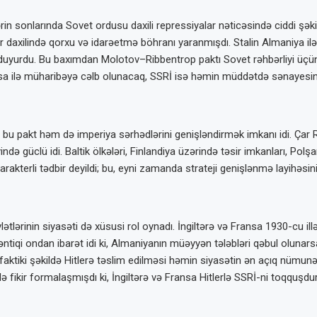
ərin sonlarında Sovet ordusu daxili repressiyalar nəticəsində ciddi şəki
ur daxilində qorxu və idarəetmə böhranı yaranmışdı. Stalin Almaniya i
duyurdu. Bu baxımdan Molotov–Ribbentrop paktı Sovet rəhbərliyi üçün 
sa ilə müharibəyə cəlb olunacaq, SSRİ isə həmin müddətdə sənayesin
u pakt həm də imperiya sərhədlərini genişləndirmək imkanı idi. Çar Ru
iyində güclü idi. Baltik ölkələri, Finlandiya üzərində təsir imkanları, 
arakterli tədbir deyildi; bu, eyni zamanda strateji genişlənmə layihəsin
lərinin siyasəti də xüsusi rol oynadı. İngiltərə və Fransa 1930-cu il
ntiqi ondan ibarət idi ki, Almaniyanın müəyyən tələbləri qəbul olunars
ktiki şəkildə Hitlerə təslim edilməsi həmin siyasətin ən açıq nümunəs
ə fikir formalaşmışdı ki, İngiltərə və Fransa Hitlerlə SSRİ-ni toqquşdu