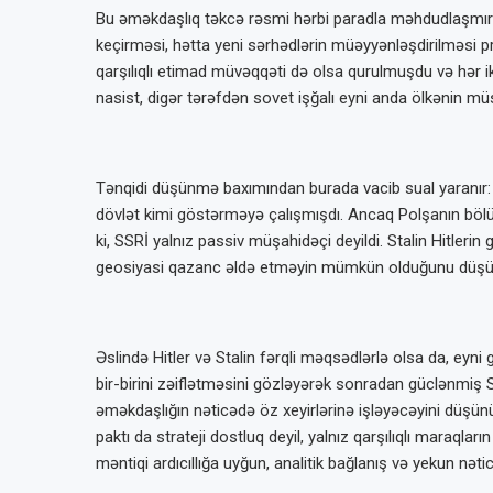
Bu əməkdaşlıq təkcə rəsmi hərbi paradla məhdudlaşmırdı
keçirməsi, hətta yeni sərhədlərin müəyyənləşdirilməsi pro
qarşılıqlı etimad müvəqqəti də olsa qurulmuşdu və hər ik
nasist, digər tərəfdən sovet işğalı eyni anda ölkənin müs
Tənqidi düşünmə baxımından burada vacib sual yaranır: 
dövlət kimi göstərməyə çalışmışdı. Ancaq Polşanın bölüş
ki, SSRİ yalnız passiv müşahidəçi deyildi. Stalin Hitl
geosiyasi qazanc əldə etməyin mümkün olduğunu düşünürd
Əslində Hitler və Stalin fərqli məqsədlərlə olsa da, eyni 
bir-birini zəiflətməsini gözləyərək sonradan güclənmiş So
əməkdaşlığın nəticədə öz xeyirlərinə işləyəcəyini düşünü
paktı da strateji dostluq deyil, yalnız qarşılıqlı maraq
məntiqi ardıcıllığa uyğun, analitik bağlanış və yekun nəti