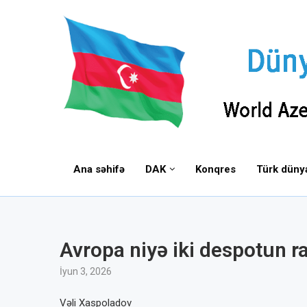
Ana səhifə
DAK
Konqres
Türk düny
Avropa niyə iki despotun 
İyun 3, 2026
Vəli Xaspoladov