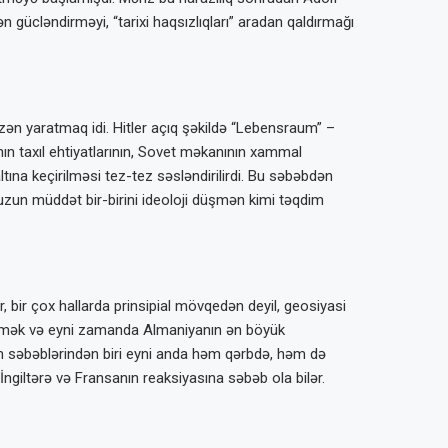
 gücləndirməyi, “tarixi haqsızlıqları” aradan qaldırmağı
üzən yaratmaq idi. Hitler açıq şəkildə “Lebensraum” –
nın taxıl ehtiyatlarının, Sovet məkanının xammal
ltına keçirilməsi tez-tez səsləndirilirdi. Bu səbəbdən
f uzun müddət bir-birini ideoloji düşmən kimi təqdim
, bir çox hallarda prinsipial mövqedən deyil, geosiyasi
 etmək və eyni zamanda Almaniyanın ən böyük
üm səbəblərindən biri eyni anda həm qərbdə, həm də
giltərə və Fransanın reaksiyasına səbəb ola bilər.