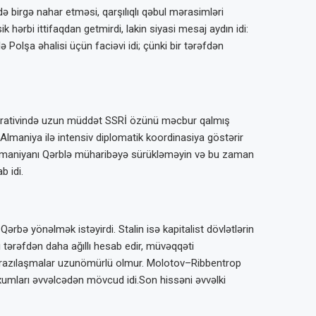
 birgə nahar etməsi, qarşılıqlı qəbul mərasimləri
 hərbi ittifaqdan getmirdi, lakin siyasi mesaj aydın idi:
Polşa əhalisi üçün faciəvi idi; çünki bir tərəfdən
 narrativində uzun müddət SSRİ özünü məcbur qalmış
Almaniya ilə intensiv diplomatik koordinasiya göstərir
ə Almaniyanı Qərblə müharibəyə sürükləməyin və bu zaman
b idi.
Qərbə yönəlmək istəyirdi. Stalin isə kapitalist dövlətlərin
şı tərəfdən daha ağıllı hesab edir, müvəqqəti
tiki razılaşmalar uzunömürlü olmur. Molotov–Ribbentrop
toxumları əvvəlcədən mövcud idi.Son hissəni əvvəlki