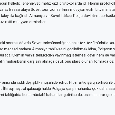
üçün həlledici əhəmiyyəti məhz gizli protokollarda idi. Həmin protokoll
ya və Bessarabiya Sovet təsir zonası kimi müəyyən edilir, Litvanın sta
yi ilə bağlı idi. Almaniya və Sovet İttifaqı Polşa dövlətinin sərhədlər
uz xətti müəyyən etmişdilər.
ki sonrakı dövrdə Sovet tarixşünaslığında pakt tez-tez “müdafiə xarakt
r məqsəd sadəcə Almaniya təhlükəsini gecikdirmək idisə, Polşanın və
? Burada Kremlin yalnız təhlükədən yayınmaq istəməsi deyil, həm d
lin müharibənin qarşısını almağa deyil, onu idarə olunan formada öz 
ışında ciddi dəyişiklik müşahidə edildi. Hitler artıq şərq sərhədi ilə
Sovet İttifaqı neytral qalacağı halda Polşaya qarşı müharibə çox daha as
i təbliğatda buna müxtəlif bəhanələr gətirilsə də, əslində qərar çoxd