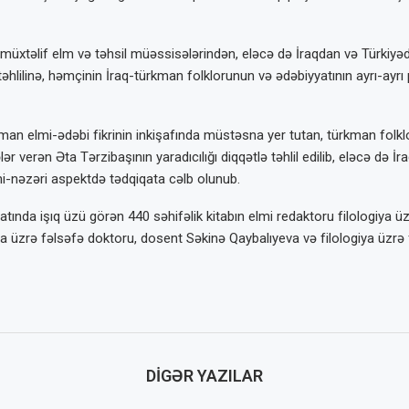
müxtəlif elm və təhsil müəssisələrindən, eləcə də İraqdan və Türkiyəd
təhlilinə, həmçinin İraq-türkman folklorunun və ədəbiyyatının ayrı-ayr
man elmi-ədəbi fikrinin inkişafında müstəsna yer tutan, türkman folklo
ələr verən Əta Tərzibaşının yaradıcılığı diqqətlə təhlil edilib, eləcə də
mi-nəzəri aspektdə tədqiqata cəlb olunub.
yyatında işıq üzü görən 440 səhifəlik kitabın elmi redaktoru filologiy
ogiya üzrə fəlsəfə doktoru, dosent Səkinə Qaybalıyeva və filologiya üzrə
DIGƏR YAZILAR