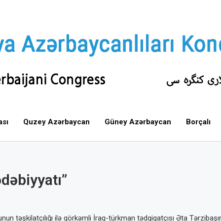
ası
Quzey Azərbaycan
Güney Azərbaycan
Borçalı
ədəbiyyatı”
nun təşkilatçılığı ilə görkəmli İraq-türkman tədqiqatçısı Əta Tərzibaş