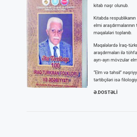
kitab nəşr olunub.
Kitabda respublikanın 
elmi araşdırmalarının 
məqalələri toplanıb.
Məqalələrdə İraq-türk
araşdırmaları ilə töhf
ayrı-ayrı mövzular el
“Elm və təhsil” nəşri
tərtibçiləri isə filol
Ə.DOSTƏLİ