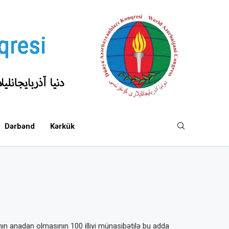
Dərbənd
Kərkük
ının anadan olmasının 100 illiyi münasibətilə bu adda