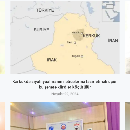
Kərkükdə siyahıyaalmanın nəticələrinə təsir etmək üçün
bu şəhərə kürdlər köçürülür
Noyabr 22, 2024