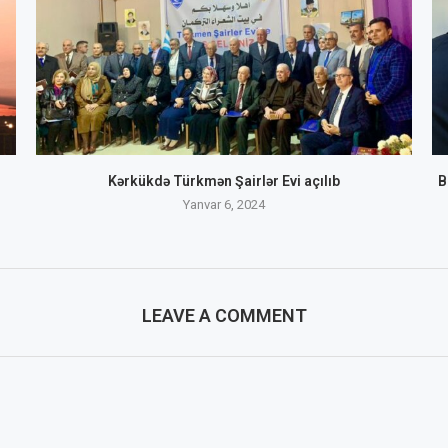
Kərkükdə Türkmən Şairlər Evi açılıb
B
Yanvar 6, 2024
LEAVE A COMMENT