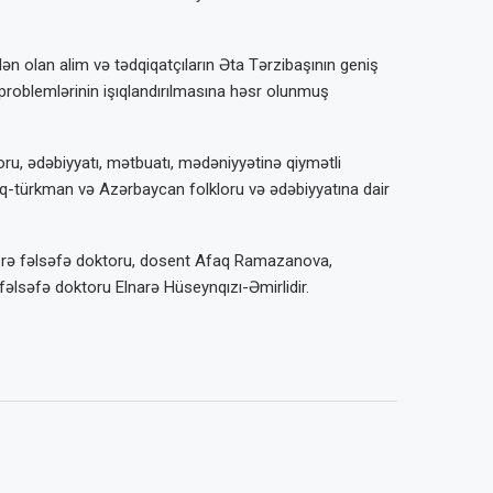
ən olan alim və tədqiqatçıların Əta Tərzibaşının geniş
ı problemlərinin işıqlandırılmasına həsr olunmuş
ru, ədəbiyyatı, mətbuatı, mədəniyyətinə qiymətli
 İraq-türkman və Azərbaycan folkloru və ədəbiyyatına dair
a üzrə fəlsəfə doktoru, dosent Afaq Ramazanova,
 fəlsəfə doktoru Elnarə Hüseynqızı-Əmirlidir.