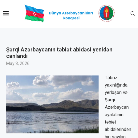
Şərqi Azərbaycanın təbiət abidəsi yenidən
canlandı
May 8, 2026
Təbriz
yaxınlığında
yerləşən və
Şərqi
Azərbaycan
əyalətinin
təbiət
abidələrindən
biri sayılan