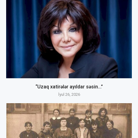
“Uzaq xatirələr ayıldar səsin…”
İyul 26, 2026