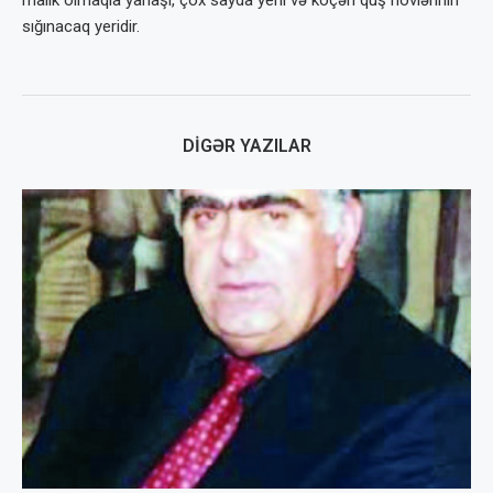
malik olmaqla yanaşı, çox sayda yerli və köçəri quş növlərinin
sığınacaq yeridir.
DIGƏR YAZILAR