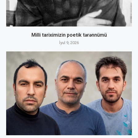
Milli tariximizin poetik tərənnümü
İyul 9, 2026