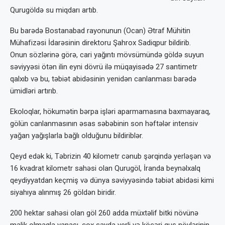
Qurugöldə su miqdarı artıb.
Bu barədə Bostanabad rayonunun (Ocan) Ətraf Mühitin
Mühafizəsi İdarəsinin direktoru Şahrox Sadiqpur bildirib.
Onun sözlərinə görə, cari yağıntı mövsümündə göldə suyun
səviyyəsi ötən ilin eyni dövrü ilə müqayisədə 27 santimetr
qalxıb və bu, təbiət abidəsinin yenidən canlanması barədə
ümidləri artırıb.
Ekoloqlar, hökumətin bərpa işləri aparmamasına baxmayaraq,
gölün canlanmasının əsas səbəbinin son həftələr intensiv
yağan yağışlarla bağlı olduğunu bildiriblər.
Qeyd edək ki, Təbrizin 40 kilometr cənub şərqində yerləşən və
16 kvadrat kilometr sahəsi olan Qurugöl, İranda beynəlxalq
qeydiyyatdan keçmiş və dünya səviyyəsində təbiət abidəsi kimi
siyahıya alınmış 26 göldən biridir.
200 hektar sahəsi olan göl 260 adda müxtəlif bitki növünə