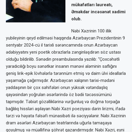
mükafatları laureatı,
Əməkdar incəsənət xadimi
olub.
Nəbi Xəzrinin 100 illik
yubileyinin qeyd edilməsi haqqında Azərbaycan Prezidentinin 9
sentyabr 2024-cü il tarixli sərəncamında onun Azərbaycan
ədəbiyyatını yeni poetik obrazlarla zənginləşdirən söz ustası
olduğu bildirilib. Sənədin preambulasında yazılıb: “Çoxcəhətli
yaradıcılığı boyu sənətkar insanın mənəvi aləminin saflığını
geniş lirik-epik lövhələrlə tərənnüm etmiş və daim ülvi ideallarla
yaşamağa çağırmışdır. Azərbaycan xalqının tarixi-mədəni
yaddaşının bir çox səhifələri onun yüksək vətəndaşlıq
qayəsindən yoğrulan əsərlərində öz bədii təcəssümünü
tapmışdır. Təbiət gözəlliklərinə vurğunluq və doğma torpağa
bağlılıq hissləri aşılayan Nəbi Xəzri poeziyası dərin lirizmi, ifadə
tərzi və həyata fəlsəfi münasibəti ilə səciyyələnir. Nəbi Xəzrinin
dram əsərləri Azərbaycan teatrlarında uğurla tamaşaya
qoyulmuş və müəllifinə şöhrət qazandırmışdır. Nəbi Xəzri, eyni