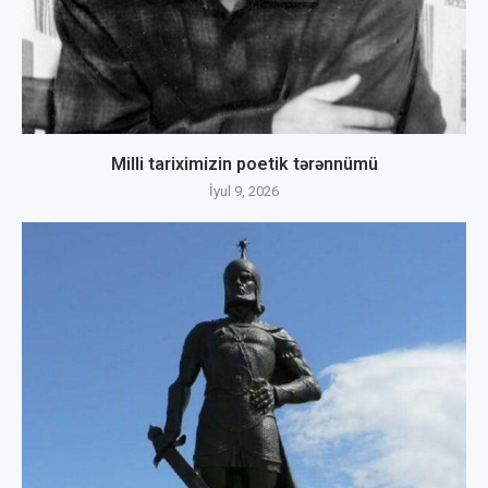
Milli tariximizin poetik tərənnümü
İyul 9, 2026