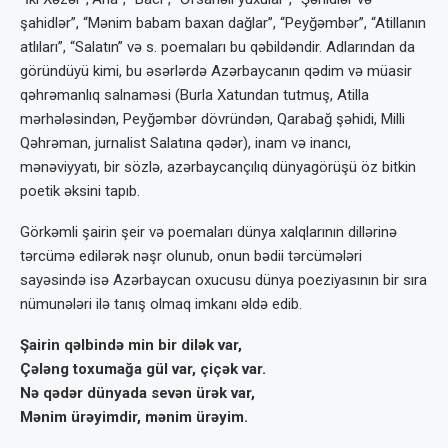
şahidlər”, “Mənim babam baxan dağlar”, “Peyğəmbər”, “Atillanın
atlıları”, “Salatın” və s. poemaları bu qəbildəndir. Adlarından da
göründüyü kimi, bu əsərlərdə Azərbaycanın qədim və müasir
qəhrəmanlıq salnaməsi (Burla Xatundan tutmuş, Atilla
mərhələsindən, Peyğəmbər dövründən, Qarabağ şəhidi, Milli
Qəhrəman, jurnalist Salatına qədər), inam və inancı,
mənəviyyatı, bir sözlə, azərbaycançılıq dünyagörüşü öz bitkin
poetik əksini tapıb.
Görkəmli şairin şeir və poemaları dünya xalqlarının dillərinə
tərcümə edilərək nəşr olunub, onun bədii tərcümələri
sayəsində isə Azərbaycan oxucusu dünya poeziyasının bir sıra
nümunələri ilə tanış olmaq imkanı əldə edib.
Şairin qəlbində min bir dilək var,
Çələng toxumağa gül var, çiçək var.
Nə qədər dünyada sevən ürək var,
Mənim ürəyimdir, mənim ürəyim.