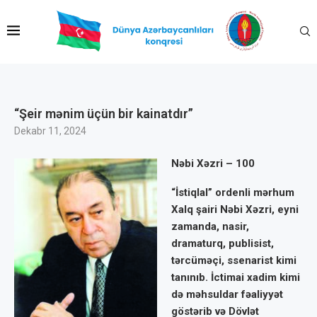
“Şeir mənim üçün bir kainatdır”
Dekabr 11, 2024
Nəbi Xəzri – 100
“İstiqlal” ordenli mərhum
Xalq şairi Nəbi Xəzri, eyni
zamanda, nasir,
dramaturq, publisist,
tərcüməçi, ssenarist kimi
tanınıb. İctimai xadim kimi
də məhsuldar fəaliyyət
göstərib və Dövlət