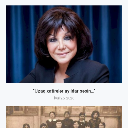
“Uzaq xatirələr ayıldar səsin…”
İyul 26, 2026