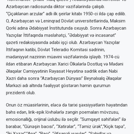
Azərbaycan radiosunda diktor vəzifələrində çalışıb.
“Çiçəklənən arzular” adlı ilk şeirlər kitabı 1950-ci ildə çap edilib.
O, Azərbaycan və Leninqrad Dövlət universitetlərində, Maksim
Qorki adına Ədəbiyyat İnstitutunda oxuyub. Sonra Azərbaycan
Yazıçılar İttifaqında məsləhətçi, “Ədəbiyyat və incəsənət”
qəzeti redaksiyasında ədəbi işçi olub. Azərbaycan Yazıçılar
İttifaqının katibi, Dövlət Teleradio Komitəsi sədrinin,
mədəniyyət nazirinin müavini vəzifələrində işləyib. 1974-cü
ildən etibarən Azərbaycan Xarici Ölkələrlə Dostluq və Mədəni
Əlaqələr Cəmiyyətinin Rəyasət Heyətinə sədrlik edən Nəbi
Xəzri daha sonra “Azərbaycan Dünyası” Beynəlxalq Əlaqələr
Mərkəzi adı altında fəaliyyət göstərən həmin qurumun
prezidenti olub.
Onun öz müasirlərinin, eləcə də tarixi şəxsiyyətlərin həyatından
bəhs edən, lirik-epik lövhələrlə zəngin poemaları mövzusu,
emosionallığı, orijinal üslubu ilə seçilir. “Sumqayıt səhifələri” ilə
bərabər, “Günəşin bacısı”, “Xatirələr”, “Təmiz ürək”,“Kiçik təpə”,
“İki Xəzər”,”Ana”, “Bacı”, “Əfsanəli yuxular”, “Şəhidlər və