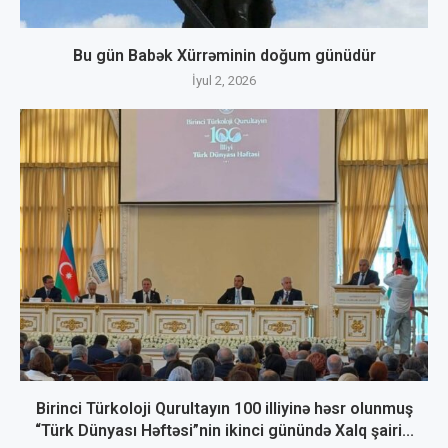
Bu gün Babək Xürrəminin doğum günüdür
İyul 2, 2026
Birinci Türkoloji Qurultayın 100 illiyinə həsr olunmuş
“Türk Dünyası Həftəsi”nin ikinci günündə Xalq şairi...