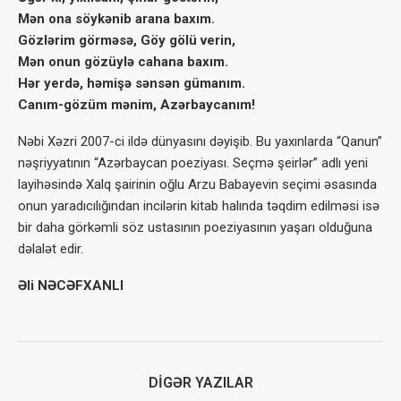
Mən ona söykənib arana baxım.
Gözlərim görməsə, Göy gölü verin,
Mən onun gözüylə cahana baxım.
Hər yerdə, həmişə sənsən gümanım.
Canım-gözüm mənim, Azərbaycanım!
Nəbi Xəzri 2007-ci ildə dünyasını dəyişib. Bu yaxınlarda “Qanun”
nəşriyyatının “Azərbaycan poeziyası. Seçmə şeirlər” adlı yeni
layihəsində Xalq şairinin oğlu Arzu Babayevin seçimi əsasında
onun yaradıcılığından incilərin kitab halında təqdim edilməsi isə
bir daha görkəmli söz ustasının poeziyasının yaşarı olduğuna
dəlalət edir.
Əli NƏCƏFXANLI
DIGƏR YAZILAR