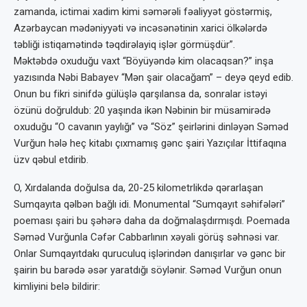
zamanda, ictimai xadim kimi səmərəli fəaliyyət göstərmiş,
Azərbaycan mədəniyyəti və incəsənətinin xarici ölkələrdə
təbliği istiqamətində təqdirəlayiq işlər görmüşdür”.
Məktəbdə oxuduğu vaxt “Böyüyəndə kim olacaqsan?” inşa
yazısında Nəbi Babayev “Mən şair olacağam” – deyə qeyd edib.
Onun bu fikri sinifdə gülüşlə qarşılansa da, sonralar istəyi
özünü doğruldub: 20 yaşında ikən Nəbinin bir müsamirədə
oxuduğu “O cavanın yaylığı” və “Söz” şeirlərini dinləyən Səməd
Vurğun hələ heç kitabı çıxmamış gənc şairi Yazıçılar İttifaqına
üzv qəbul etdirib.
O, Xırdalanda doğulsa da, 20-25 kilometrlikdə qərarlaşan
Sumqayıta qəlbən bağlı idi. Monumental “Sumqayıt səhifələri”
poeması şairi bu şəhərə daha da doğmalaşdırmışdı. Poemada
Səməd Vurğunla Cəfər Cabbarlının xəyali görüş səhnəsi var.
Onlar Sumqayıtdakı quruculuq işlərindən danışırlar və gənc bir
şairin bu barədə əsər yaratdığı söylənir. Səməd Vurğun onun
kimliyini belə bildirir: