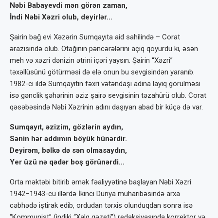
Nəbi Babayevdi mən görən zaman,
İndi Nəbi Xəzri olub, deyirlər…
Şairin bağ evi Xəzərin Sumqayıta aid sahilində – Corat
ərazisində olub. Otağının pəncərələrini açıq qoyurdu ki, əsən
meh və xəzri dənizin ətrini içəri yaysın. Şairin “Xəzri”
təxəllüsünü götürməsi də elə onun bu sevgisindən yaranıb.
1982-ci ildə Sumqayıtın fəxri vətəndaşı adına layiq görülməsi
isə gənclik şəhərinin əziz şairə sevgisinin təzahürü olub. Corat
qəsəbəsində Nəbi Xəzrinin adını daşıyan abad bir küçə də var.
Sumqayıt, əzizim, gözlərin aydın,
Sənin hər addımın böyük hünərdir.
Deyirəm, bəlkə də sən olmasaydın,
Yer üzü nə qədər boş görünərdi…
Orta məktəbi bitirib əmək fəaliyyətinə başlayan Nəbi Xəzri
1942–1943-cü illərdə İkinci Dünya müharibəsində arxa
cəbhədə iştirak edib, ordudan tərxis olunduqdan sonra isə
“Kommunist” (indiki “Xalq qəzeti”) redaksiyasında korrektor və