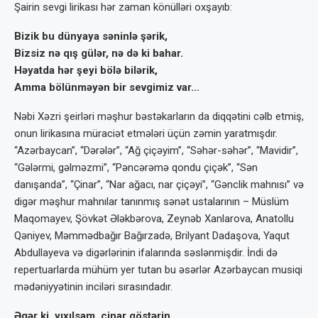
Şairin sevgi lirikası hər zaman könülləri oxşayıb:
Bizik bu dünyaya səninlə şərik,
Bizsiz nə qış gülər, nə də ki bahar.
Həyatda hər şeyi bölə bilərik,
Amma bölünməyən bir sevgimiz var…
Nəbi Xəzri şeirləri məşhur bəstəkarların da diqqətini cəlb etmiş,
onun lirikasına müraciət etmələri üçün zəmin yaratmışdır.
“Azərbaycan”, “Dərələr”, “Ağ çiçəyim”, “Səhər-səhər”, “Mavidir”,
“Gələrmi, gəlməzmi”, “Pəncərəmə qondu çiçək”, “Sən
danışanda”, “Çinar”, “Nar ağacı, nar çiçəyi”, “Gənclik mahnısı” və
digər məşhur mahnılar tanınmış sənət ustalarının – Müslüm
Maqomayev, Şövkət Ələkbərova, Zeynəb Xanlarova, Anatollu
Qəniyev, Məmmədbağır Bağırzadə, Brilyant Dadaşova, Yaqut
Abdullayeva və digərlərinin ifalarında səslənmişdir. İndi də
repertuarlarda mühüm yer tutan bu əsərlər Azərbaycan musiqi
mədəniyyətinin inciləri sırasındadır.
Əgər ki, yıxılsam, çinar göstərin,