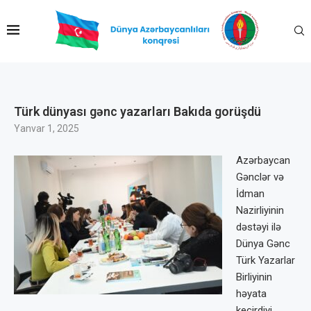
Türk dünyası gənc yazarları Bakıda gorüşdü
Yanvar 1, 2025
Azərbaycan
Gənclər və
İdman
Nazirliyinin
dəstəyi ilə
Dünya Gənc
Türk Yazarlar
Birliyinin
həyata
keçirdiyi