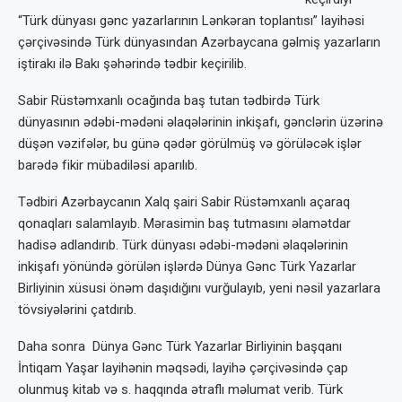
“Türk dünyası gənc yazarlarının Lənkəran toplantısı” layihəsi
çərçivəsində Türk dünyasından Azərbaycana gəlmiş yazarların
iştirakı ilə Bakı şəhərində tədbir keçirilib.
Sabir Rüstəmxanlı ocağında baş tutan tədbirdə Türk
dünyasının ədəbi-mədəni əlaqələrinin inkişafı, gənclərin üzərinə
düşən vəzifələr, bu günə qədər görülmüş və görüləcək işlər
barədə fikir mübadiləsi aparılıb.
Tədbiri Azərbaycanın Xalq şairi Sabir Rüstəmxanlı açaraq
qonaqları salamlayıb. Mərasimin baş tutmasını əlamətdar
hadisə adlandırıb. Türk dünyası ədəbi-mədəni əlaqələrinin
inkişafı yönündə görülən işlərdə Dünya Gənc Türk Yazarlar
Birliyinin xüsusi önəm daşıdığını vurğulayıb, yeni nəsil yazarlara
tövsiyələrini çatdırıb.
Daha sonra Dünya Gənc Türk Yazarlar Birliyinin başqanı
İntiqam Yaşar layihənin məqsədi, layihə çərçivəsində çap
olunmuş kitab və s. haqqında ətraflı məlumat verib. Türk