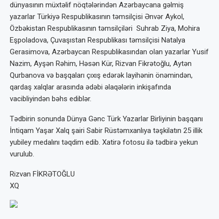
dünyasının müxtəlif nöqtələrindən Azərbaycana gəlmiş
yazarlar Türkiyə Respublikasının təmsilçisi Ənvər Aykol,
Özbəkistan Respublikasının təmsilçiləri Suhrab Ziya, Mohira
Eşpoladova, Çuvaşıstan Respublikası təmsilçisi Natalya
Gerasimova, Azərbaycan Respublikasından olan yazarlar Yusif
Nazim, Ayşən Rəhim, Həsən Kür, Rizvan Fikrətoğlu, Aytən
Qurbanova və başqaları çıxış edərək layihənin önəmindən,
qardaş xalqlar arasında ədəbi əlaqələrin inkişafında
vacibliyindən bəhs ediblər.
Tədbirin sonunda Dünya Gənc Türk Yazarlar Birliyinin başqanı
İntiqam Yaşar Xalq şairi Sabir Rüstəmxanlıya təşkilatın 25 illik
yubiley medalını təqdim edib. Xatirə fotosu ilə tədbirə yekun
vurulub.
Rizvan FİKRƏTOĞLU
XQ