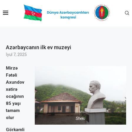
Azərbaycanın ilk ev muzeyi
İyul 7, 2025
Mirzə
Fətəli
Axundov
xatirə
ocağının
85 yaşı
tamam
olur
Sheki
Görkəmli