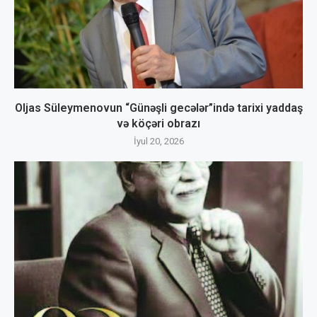
Oljas Süleymenovun “Günəşli gecələr”ində tarixi yaddaş
və köçəri obrazı
İyul 20, 2026