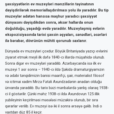
şəxsiyyətlərin ev muzeyləri mənzillərin təyinatının
dəyişdirilərək memoriallaşdırılması yolu ilə yaradılır. Bu tip
muzeylər adətən hansısa məşhur yaradıcı şəxsiyyət
dünyasını dəyişdikdən sonra, əksər hallarda onun
doğulduğu, yaşadığı evdə yaradılır. Muzeyləşmiş evlərin
ekspozisiyasında tarixi şəxsin əşyaları, sənədləri, əsərləri
ilə bərabər, dövrünün mühiti qorunub saxlanır.
Dünyada ev muzeyləri çoxdur. Böyük Britaniyada yazıçı evlərini
ziyarət etmək meyli ilk dəfə 1840-cı illərdə müşahidə olunub.
Sonra digər ev muzeyləri yaradılıb. Azərbaycanda isə ilk ev
muzeyi 1 əsr sonra – 1940-cı ildə Şəkidə dramaturgiyamızın
və ədəbi tənqidimizin banisi maarifçi, şair, materialist filosof
və ictimai xadim Mirzə Fətəli Axundzadənin anadan olduğu
ünvanda yaradılıb. Bu tarix bəzi mənbələrdə yanlış olaraq 1938-
ci il göstərilir. Çünki məhz 1938-ci ildə Axundovun 125 illik
yubileyinin keçirilməsi məsələsi müzakirə olunub, bir sıra
qərarlar verilib. Ev muzeyi isə iki il sonra ərsəyə gəlib. İndi o
vaxtdan düz 85 il keçir.