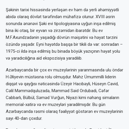
Şəkinin tarixi hissəsində yerləşən ev həm də yerli əhəmiyyətli
abidə olaraq dövlət tərəfindən mühafizə olunur. XVIII əsrin
sonunda ənənəvi Şəki evi tipologiyasına uyğun inşa edilmiş
bina iki otaq, bir eyvan və zirzəmidən ibarətdir. Bu ev
M.F.Axundzadənin yaşadığı dövrün məişətini və həyat tərzini
özündə yaşadır. Eyni həyətdə başqa bir tikili də var: sonradan –
1975-ci ildə inşa edilmiş bu binada böyük yazıçının həyat yolu
və yaradıcılığına aid ekspozisiya yaradılıb.
Azərbaycanda bir çox ev muzeylərinin yaranmasında ulu öndər
H.Əliyevin müstəsna rolu olmuşdur. Məhz Ümummilli liderin
diqqət və qayğısı nəticəsində Üzeyir Hacıbəyli, Hüseyn Cavid,
Cəlil Məmmədquluzadə, Məmməd Səid Ordubadi, Cəfər
Cabbarlı, Bülbül, Səməd Vurğun, Niyazi kimi nəhəng simaların
memorial-xatirə və ev muzeyləri yaradılmışdır. Bu gün
Azərbaycanda rəsmi olaraq fəaliyyət göstərən ev muzeylərinin
sayı 40-dan çoxdur.