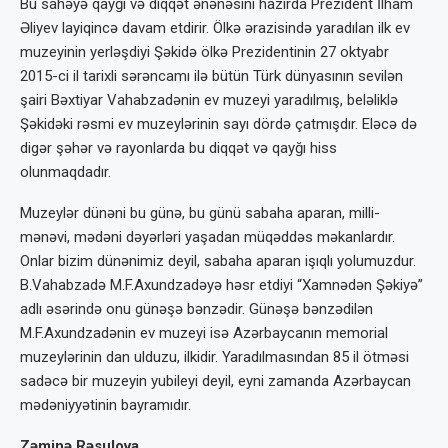
Bu sahəyə qayğı və diqqət ənənəsini hazırda Prezident İlham
Əliyev layiqincə davam etdirir. Ölkə ərazisində yaradılan ilk ev
muzeyinin yerləşdiyi Şəkidə ölkə Prezidentinin 27 oktyabr
2015-ci il tarixli sərəncamı ilə bütün Türk dünyasının sevilən
şairi Bəxtiyar Vahabzadənin ev muzeyi yaradılmış, beləliklə
Şəkidəki rəsmi ev muzeylərinin sayı dördə çatmışdır. Eləcə də
digər şəhər və rayonlarda bu diqqət və qayğı hiss
olunmaqdadır.
Muzeylər dünəni bu günə, bu günü sabaha aparan, milli-
mənəvi, mədəni dəyərləri yaşadan müqəddəs məkanlardır.
Onlar bizim dünənimiz deyil, sabaha aparan işıqlı yolumuzdur.
B.Vahabzadə M.F.Axundzadəyə həsr etdiyi “Xamnədən Şəkiyə”
adlı əsərində onu günəşə bənzədir. Günəşə bənzədilən
M.F.Axundzadənin ev muzeyi isə Azərbaycanın memorial
muzeylərinin dan ulduzu, ilkidir. Yaradılmasından 85 il ötməsi
sadəcə bir muzeyin yubileyi deyil, eyni zamanda Azərbaycan
mədəniyyətinin bayramıdır.
Zəminə Rəsulova