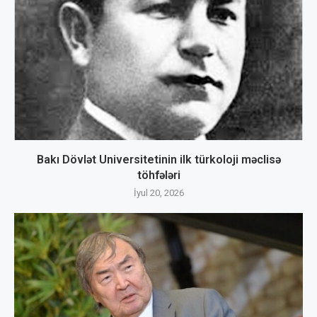
Bakı Dövlət Universitetinin ilk türkoloji məclisə
töhfələri
İyul 20, 2026