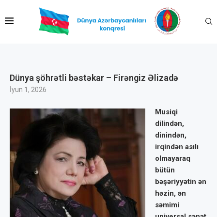
Dünya şöhrətli bəstəkar – Firəngiz Əlizadə
İyun 1, 2026
Musiqi
dilindən,
dinindən,
irqindən asılı
olmayaraq
bütün
bəşəriyyətin ən
həzin, ən
səmimi
universal sənət