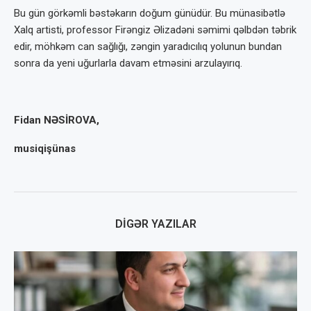
Bu gün görkəmli bəstəkarın doğum günüdür. Bu münasibətlə
Xalq artisti, professor Firəngiz Əlizadəni səmimi qəlbdən təbrik
edir, möhkəm can sağlığı, zəngin yaradıcılıq yolunun bundan
sonra da yeni uğurlarla davam etməsini arzulayırıq.
Fidan NƏSİROVA,
musiqişünas
DIGƏR YAZILAR