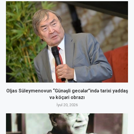
Oljas Süleymenovun “Günəşli gecələr”ində tarixi yaddaş
və köçəri obrazı
İyul 20, 2026