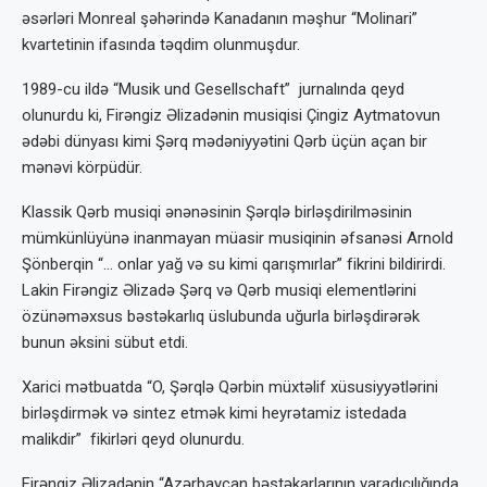
əsərləri Monreal şəhərində Kanadanın məşhur “Molinari”
kvartetinin ifasında təqdim olunmuşdur.
1989-cu ildə “Musik und Gesellschaft” jurnalında qeyd
olunurdu ki, Firəngiz Əlizadənin musiqisi Çingiz Aytmatovun
ədəbi dünyası kimi Şərq mədəniyyətini Qərb üçün açan bir
mənəvi körpüdür.
Klassik Qərb musiqi ənənəsinin Şərqlə birləşdirilməsinin
mümkünlüyünə inanmayan müasir musiqinin əfsanəsi Arnold
Şönberqin “… onlar yağ və su kimi qarışmırlar” fikrini bildirirdi.
Lakin Firəngiz Əlizadə Şərq və Qərb musiqi elementlərini
özünəməxsus bəstəkarlıq üslubunda uğurla birləşdirərək
bunun əksini sübut etdi.
Xarici mətbuatda “O, Şərqlə Qərbin müxtəlif xüsusiyyətlərini
birləşdirmək və sintez etmək kimi heyrətamiz istedada
malikdir” fikirləri qeyd olunurdu.
Firəngiz Əlizadənin “Azərbaycan bəstəkarlarının yaradıcılığında