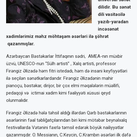
dilidir. Bu sənət
dili vasitəsilə
yazıb-yaradan
incəsənət
xadimlərimiz məhz möhtəşəm əsərləri ilə şöhrət
qazanmışlar.
Azərbaycan Bəstəkarlar İttifaqının sədri, AMEA-nın müxbir
üzvü, UNESCO-nun “Sülh artisti” , Xalq artisti, professor
Firəngiz Əlizadə həm fitri istedadı, həm də insani keyfiyyətləri
ilə seçilən sənətkarlardandır. Firəngiz Əlizadənin mahir
pianoçu, bəstəkar, dirijor, bir çox elmi məqalələrin müəllifi,
pedaqoji və ictimai xadim kimi fəaliyyəti xüsusi qeyd
olunmalıdır.
Firəngiz Əlizadə hələ təhsil aldığı illərdən Qərb bəstəkarlarının
əsərlərinin fəal təbliğatçılarından biri kimi mötəbər beynəlxalq
festivallarda Vətənini fəxrlə təmsil edərək böyük nailiyyətlər
qazanmışdır. O. Messianın, C.Keycin, C.Krambın əsərləri ilk dəfə