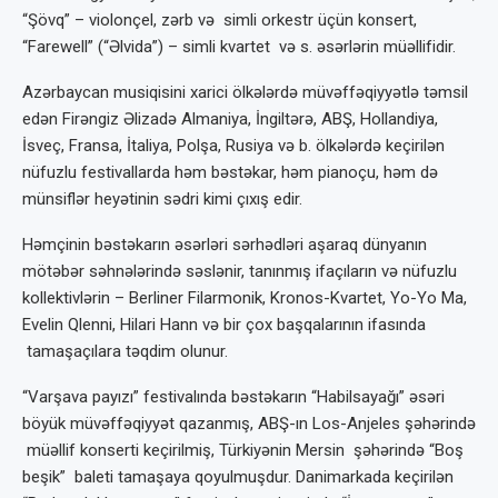
“Şövq” – violonçel, zərb və simli orkestr üçün konsert,
“Farewell” (“Əlvida”) – simli kvartet və s. əsərlərin müəllifidir.
Azərbaycan musiqisini xarici ölkələrdə müvəffəqiyyətlə təmsil
edən Firəngiz Əlizadə Almaniya, İngiltərə, ABŞ, Hollandiya,
İsveç, Fransa, İtaliya, Polşa, Rusiya və b. ölkələrdə keçirilən
nüfuzlu festivallarda həm bəstəkar, həm pianoçu, həm də
münsiflər heyətinin sədri kimi çıxış edir.
Həmçinin bəstəkarın əsərləri sərhədləri aşaraq dünyanın
mötəbər səhnələrində səslənir, tanınmış ifaçıların və nüfuzlu
kollektivlərin – Berliner Filarmonik, Kronos-Kvartet, Yo-Yo Ma,
Evelin Qlenni, Hilari Hann və bir çox başqalarının ifasında
tamaşaçılara təqdim olunur.
“Varşava payızı” festivalında bəstəkarın “Habilsayağı” əsəri
böyük müvəffəqiyyət qazanmış, ABŞ-ın Los-Anjeles şəhərində
müəllif konserti keçirilmiş, Türkiyənin Mersin şəhərində “Boş
beşik” baleti tamaşaya qoyulmuşdur. Danimarkada keçirilən