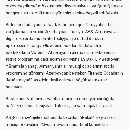
orkestrləşdirmə” mövzusunda dissertasiyası və Qara Qarayev
haqqında kitabı milli musiqişünaslıq elminə dəyərli töhfələrdir.
Bütün bunlarla yanaşı, bəstəkarın pedaqoji fəaliyyətini də
vurğulamaq lazımdır. Azərbaycan, Türkiyə, ABŞ, Almaniya və
digər ölkələrdə müəllimlik fəaliyyəti və ustad dərsləri
aparmışdır. Firəngiz Əlizadənin əsərləri ilk dəfə dahi
bəstəkarların Vətəni – Almaniyanın ali musiqi məktəblərinin
tədris proqramına daxil edilmişdir. Məhz İ.S.Bax, L.V.Bethoven,
Y.Bramsla yanaşı, Almaniyanın ali musiqi ocaqlarının tədris
proqramına görkəmli Azərbaycan bəstəkarı Firəngiz Əlizadənin
“Muğamayağı” əsərinin daxil edilməsi böyük əlamətdar
hadisədir.
Bəstəkarın Vətənində və ölkə xaricində onun yaradıcılığı ilə
bağlı elmi dissertasiyalar, diplom işləri və məqalələr yazılır.
ABŞ-ın Los-Anjeles şəhərində keçirilən “iPalpiti” Beynəlxalq
musiqi festivalının 23-cü mövsümünün final konsertinin