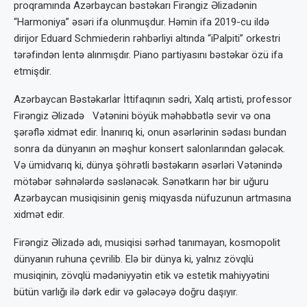
proqramında Azərbaycan bəstəkarı Firəngiz Əlizadənin
“Harmoniya” əsəri ifa olunmuşdur. Həmin ifa 2019-cu ildə
dirijor Eduard Schmiederin rəhbərliyi altında “iPalpiti” orkestri
tərəfindən lentə alınmışdır. Piano partiyasını bəstəkar özü ifa
etmişdir.
Azərbaycan Bəstəkarlar İttifaqının sədri, Xalq artisti, professor
Firəngiz Əlizadə Vətənini böyük məhəbbətlə sevir və ona
şərəflə xidmət edir. İnanırıq ki, onun əsərlərinin sədası bundan
sonra da dünyanın ən məşhur konsert salonlarından gələcək.
Və ümidvarıq ki, dünya şöhrətli bəstəkarın əsərləri Vətənində
mötəbər səhnələrdə səslənəcək. Sənətkarın hər bir uğuru
Azərbaycan musiqisinin geniş miqyasda nüfuzunun artmasına
xidmət edir.
Firəngiz Əlizadə adı, musiqisi sərhəd tanımayan, kosmopolit
dünyanın ruhuna çevrilib. Elə bir dünya ki, yalnız zövqlü
musiqinin, zövqlü mədəniyyətin etik və estetik mahiyyətini
bütün varlığı ilə dərk edir və gələcəyə doğru daşıyır.