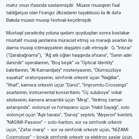
məhz onun ifasında səslənmişdir. Müasir musiqinin fəal
təbliğatçısı olan Firəngiz Əlizadənin təşəbbüsü ilə ilk dəfə
Bakıda müasir musiqi festivalı keçirilmişdir.
Müstəqil yaradıcılıq yoluna qədəm qoyduqdan sonra bəstəkar
müxtəlif musiqi janrlarına müraciət etmiş və maraqlı əsərləri ilə
daima musiqi ictimaiyyətinin diqqətini cəlb etmişdir. O, “İntizar”
(“Qarabağnamə”), “Ağ atlı oğlan haqqında əfsanə”, “Sənin adın
dənizdir” operalarının, “Boş beşik” və “Optical Identity”
baletlərinin, “Al Kamandjaty” misteriyasının, “Ölümsüzlüyə
səyahət” oratoriyasının, simfonik orkestr üçün “Nağıllar”,
“İthaf”, kamera orkestri üçün “Dəniz”, “İmpromtu-Crossings”
əsərlərinin, instrumental konsertlərin, “Üç suluboya” vokal
silsiləsinin, kamera ansamblı üçün “Miraj”, “İtirilmiş zaman
axtarışında”, violonçel və fortepiano üçün “Habil Sayağı”, solo
violonçel üçün “Aşk havası”, “Dərviş” septeti, “Abşeron” kvinteti,
“NASİMİ-Passion” – solo-bariton, xor və simfonik orkestr
üçün, “Zəfər marşı” – xor və simfonik orkestr üçün, “NİZAMİ
Cosmology” – böyük simfonik orkestr və elektron səslər üçün,