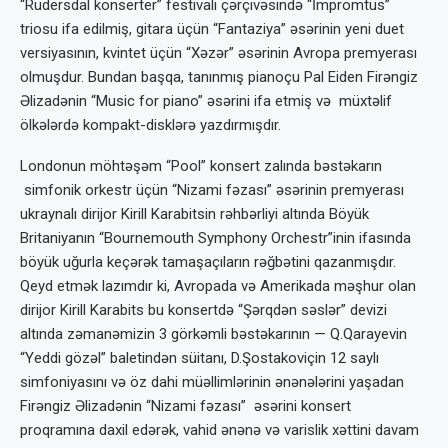
“Rudersdal konserter” festivalı çərçivəsində “İmpromtus”
triosu ifa edilmiş, gitara üçün “Fantaziya” əsərinin yeni duet
versiyasının, kvintet üçün “Xəzər” əsərinin Avropa premyerası
olmuşdur. Bundan başqa, tanınmış pianoçu Pal Eiden Firəngiz
Əlizadənin “Music for piano” əsərini ifa etmiş və müxtəlif
ölkələrdə kompakt-disklərə yazdırmışdır.
Londonun möhtəşəm “Pool” konsert zalında bəstəkarın
simfonik orkestr üçün “Nizami fəzası” əsərinin premyerası
ukraynalı dirijor Kirill Karabitsin rəhbərliyi altında Böyük
Britaniyanın “Bournemouth Symphony Orchestr”inin ifasında
böyük uğurla keçərək tamaşaçıların rəğbətini qazanmışdır.
Qeyd etmək lazımdır ki, Avropada və Amerikada məşhur olan
dirijor Kirill Karabits bu konsertdə “Şərqdən səslər” devizi
altında zəmanəmizin 3 görkəmli bəstəkarının — Q.Qarayevin
“Yeddi gözəl” baletindən süitanı, D.Şostakoviçin 12 saylı
simfoniyasını və öz dahi müəllimlərinin ənənələrini yaşadan
Firəngiz Əlizadənin “Nizami fəzası” əsərini konsert
proqramına daxil edərək, vahid ənənə və varislik xəttini davam