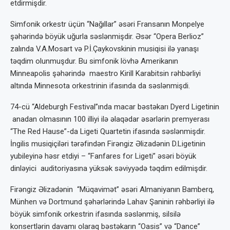
etdirmişdir.
Simfonik orkestr üçün “Nağıllar” əsəri Fransanın Monpelye
şəhərində böyük uğurla səslənmişdir. Əsər “Opera Berlioz”
zalında V.A.Mosart və P.İ.Çaykovskinin musiqisi ilə yanaşı
təqdim olunmuşdur. Bu simfonik lövhə Amerikanın
Minneapolis şəhərində maestro Kirill Karabitsin rəhbərliyi
altında Minnesota orkestrinin ifasında da səslənmişdi.
74-cü “Aldeburgh Festival”ında macar bəstəkarı Dyerd Ligetinin
anadan olmasının 100 illiyi ilə əlaqədar əsərlərin premyerası
“The Red Hause”-da Ligeti Quartetin ifasında səslənmişdir.
İngilis musiqiçiləri tərəfindən Firəngiz Əlizadənin D.Ligetinin
yubileyinə həsr etdiyi – “Fanfares for Ligeti” əsəri böyük
dinləyici auditoriyasına yüksək səviyyədə təqdim edilmişdir.
Firəngiz Əlizadənin “Müqavimət” əsəri Almaniyanın Bamberq,
Münhen və Dortmund şəhərlərində Lahav Şaninin rəhbərliyi ilə
böyük simfonik orkestrin ifasında səslənmiş, silsilə
konsertlərin davamı olaraq bəstəkarın “Oasis” və “Dance”