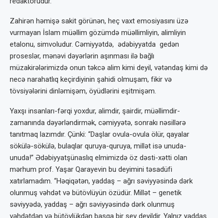
redaktorudur.
Zahirən həmişə sakit görünən, heç vaxt emosiyasını üzə
vurmayan İslam müəllim gözümdə müəllimliyin, alimliyin
etalonu, simvoludur. Cəmiyyətdə, ədəbiyyatda gedən
proseslər, mənəvi dəyərlərin aşınması ilə bağlı
müzakirələrimizdə onun təkcə alim kimi deyil, vətəndaş kimi də
necə narahatlıq keçirdiyinin şahidi olmuşam, fikir və
tövsiyələrini dinləmişəm, öyüdlərini eşitmişəm.
Yaxşı insanları-fərqi yoxdur, alimdir, şairdir, müəllimdir-
zamanında dəyərləndirmək, cəmiyyətə, sonrakı nəsillərə
tanıtmaq lazımdır. Çünki: “Daşlar ovula-ovula ölür, qayalar
sökülə-sökülə, bulaqlar quruya-quruya, millət isə unuda-
unuda!” Ədəbiyyatşünaslıq elmimizdə öz dəsti-xətti olan
mərhum prof. Yaşar Qarayevin bu deyimini təsadüfi
xatırlamadım. “Həqiqətən, yaddaş – ağrı səviyyəsində dərk
olunmuş vəhdət və bütövlüyün özüdür. Millət – genetik
səviyyədə, yaddaş – ağrı səviyyəsində dərk olunmuş
vəhdətdən və bütövlükdən başqa bir şey deyildir. Yalnız yaddaş