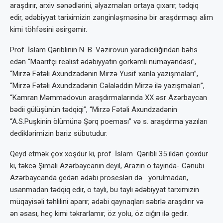
araşdırır, arxiv sənədlərini, əlyazmaları ortaya çıxarır, tədqiq
edir, ədəbiyyat tariximizin zənginləşməsinə bir araşdırmaçı alim
kimi töhfəsini əsirgəmir.
Prof. İslam Qəriblinin N. B. Vəzirovun yaradıcılığından bəhs
edən “Maarifçi realist ədəbiyyatın görkəmli nümayəndəsi”,
“Mirzə Fətəli Axundzadənin Mirzə Yusif xanla yazışmaları”,
“Mirzə Fətəli Axundzadənin Cəlaləddin Mirzə ilə yazışmaları”,
“Kamran Məmmədovun araşdırmalarında XX əsr Azərbaycan
bədii gülüşünün tədqiqi”, “Mirzə Fətəli Axundzadənin
“A.S.Puşkinin ölümünə Şərq poeması” və s. araşdırma yazıları
dediklərimizin bariz sübutudur.
Qeyd etmək çox xoşdur ki, prof. İslam Qəribli 35 ildən çoxdur
ki, təkcə Şimali Azərbaycanın deyil, Arazın o tayında- Cənubi
Azərbaycanda gedən ədəbi prosesləri də yorulmadan,
usanmadan tədqiq edir, o taylı, bu taylı ədəbiyyat tarximizin
müqayisəli təhlilini aparır, ədəbi qaynaqları səbrlə araşdırır və
ən əsası, heç kimi təkrarlamır, öz yolu, öz cığırı ilə gedir.