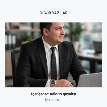
DIGƏR YAZILAR
İçərişəhər: adların qayıdışı
İyul 26, 2026