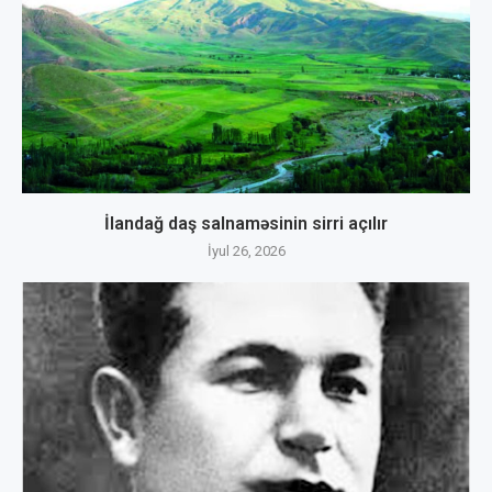
İlandağ daş salnaməsinin sirri açılır
İyul 26, 2026