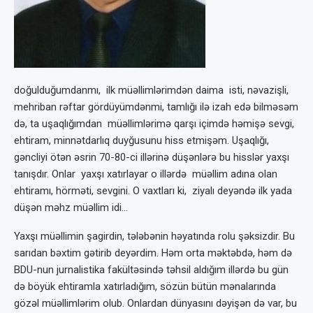
doğulduğumdanmı, ilk müəllimlərimdən daima isti, nəvazişli,
mehriban rəftar gördüyümdənmi, tamlığı ilə izah edə bilməsəm
də, ta uşaqlığımdan müəllimlərimə qarşı içimdə həmişə sevgi,
ehtiram, minnətdarlıq duyğusunu hiss etmişəm. Uşaqlığı,
gəncliyi ötən əsrin 70-80-ci illərinə düşənlərə bu hisslər yaxşı
tanışdır. Onlar yaxşı xatırlayar o illərdə müəllim adına olan
ehtiramı, hörməti, sevgini. O vaxtları ki, ziyalı deyəndə ilk yada
düşən məhz müəllim idi…
Yaxşı müəllimin şagirdin, tələbənin həyatında rolu şəksizdir. Bu
sarıdan bəxtim gətirib deyərdim. Həm orta məktəbdə, həm də
BDU-nun jurnalistika fakültəsində təhsil aldığım illərdə bu gün
də böyük ehtiramla xatırladığım, sözün bütün mənalarında
gözəl müəllimlərim olub. Onlardan dünyasını dəyişən də var, bu