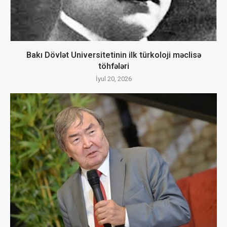
Bakı Dövlət Universitetinin ilk türkoloji məclisə
töhfələri
İyul 20, 2026