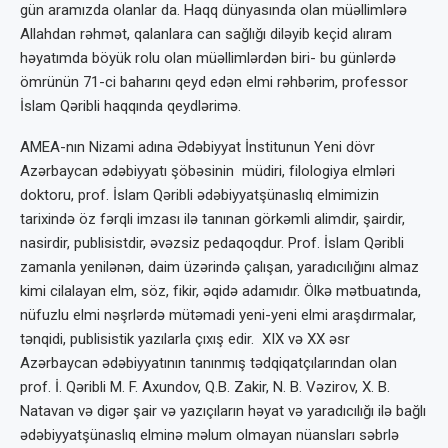
gün aramızda olanlar da. Haqq dünyasında olan müəllimlərə
Allahdan rəhmət, qalanlara can sağlığı diləyib keçid alıram
həyatımda böyük rolu olan müəllimlərdən biri- bu günlərdə
ömrünün 71-ci baharını qeyd edən elmi rəhbərim, professor
İslam Qəribli haqqında qeydlərimə.
AMEA-nın Nizami adına Ədəbiyyat İnstitunun Yeni dövr
Azərbaycan ədəbiyyatı şöbəsinin müdiri, filologiya elmləri
doktoru, prof. İslam Qəribli ədəbiyyatşünaslıq elmimizin
tarixində öz fərqli imzası ilə tanınan görkəmli alimdir, şairdir,
nasirdir, publisistdir, əvəzsiz pedaqoqdur. Prof. İslam Qəribli
zamanla yenilənən, daim üzərində çalışan, yaradıcılığını almaz
kimi cilalayan elm, söz, fikir, əqidə adamıdır. Ölkə mətbuatında,
nüfuzlu elmi nəşrlərdə mütəmadi yeni-yeni elmi araşdırmalar,
tənqidi, publisistik yazılarla çıxış edir. XIX və XX əsr
Azərbaycan ədəbiyyatının tanınmış tədqiqatçılarından olan
prof. İ. Qəribli M. F. Axundov, Q.B. Zakir, N. B. Vəzirov, X. B.
Natavan və digər şair və yazıçıların həyat və yaradıcılığı ilə bağlı
ədəbiyyatşünaslıq elminə məlum olmayan nüansları səbrlə