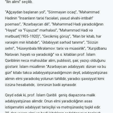
“İlin alimi” seçilib.
“Ağçaydan başlanan yol”, “Sönməyən ocaq”, “Məhəmməd
Hadinin “İnsanların tarixi faciələri, yaxud əlvahi-intibah”
poeması”, “Azərbaycan dili”, “Məhəmməd Hadi yaradıcılığının
“Həyat” və “Füyuzat” mərhələsi”, “Məhəmməd Hadi və
mətbuat(1905-1920)”, “Gecikmiş görüş”, “Mən bir kitab, hər
vərəqim min kitabdır”, “Ədəbiyyat sərhəd tanımır”, “Sözün
sehri”, “Hüseynbala Mirələmov: tarix və müasirlik”, “Xurşidbanu
Natəvan: həyatı və yaradıcılığı” və s. kitabları prof. İslam
Qəriblinin necə məhsuldar alim, publisist, şair, yazıçı olduğunu
göstərir. İslam müəllimin “Azərbaycan ədəbiyyatı: dünən və bu
gün” kitabı təkcə ədəbiyyatşünaslığımızın deyil, ədəbiyyatşünas
alimin elmi yaradıcılıq yolunun təhlildir, yaradıcı şəxsiyyət kimi
özünə hesabatıdır, ömrünün bədii aynasıdır.
Qeyd edək ki, prof. İslam Qəribli geniş diapazona malik
ədəbiyyatşünas alimdir. Onun elmi yaradıcılığının əsas
istiqamətini ədəbiyyat tarixçiliyi və mətnşünaslıq təşkil edir.