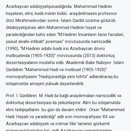
Azərbaycan ədəbiyyatşünaslığında Məhəmməd Hadinin
həyatının, elmi, bədii irsinin köklü araşdırılmasını professor
Əziz Mirəhmədovdan sonra İslam Qəribli üzərinə götürüb.
Ədəbiyyatşünas alim Məhəmməd Hadinin həyat və
yaradıcılığından bəhs edən “M.Hadinin İnsanların tarixi faciələri,
yaxud əlvahi-intibah” poeması” mövzusunda namizədlik
(1990), “M.Hadinin ədəbi-bədii irsi Azərbaycan dövrü
mətbuatında (1905-1920)” mövzusunda (2013) doktorluq
dissertasiyalarını müdafiə edib. Akademik Bəkir Nəbiyev İslam
Qəriblinin “Məhəmməd Hadi və mətbuat (1905-1920)”
monoqrafiyasını “Hadişünaslığa yeni töhfə” adlandıraraq bu
istiqamətdə əməyini yüksək dəyərləndirib.
Prof. İ. Qəriblinin M. Hadi ilə bağlı araşdırmaları namizədlik və
doktorluq dissertasiyası ilə yekunlaşmır. Alim bu istiqamətdə
elmi tədqiqatlarını bu gün də davam etdirir. Onun “Məhəmməd
Hadi: Həyatı və yaradıcılığı” adlı son monoqrafiyası XX əsr
Azərbaycan ədəbiyyatı və ictimai fikir tarixinin görkəmli
nümayəndələrindən biri, milli Azərbaycan romantizminin