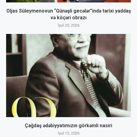
Oljas Süleymenovun “Günəşli gecələr”ində tarixi yaddaş
və köçəri obrazı
İyul 20, 2026
Çağdaş ədəbiyyatımızın görkəmli nasiri
İyul 15, 2026