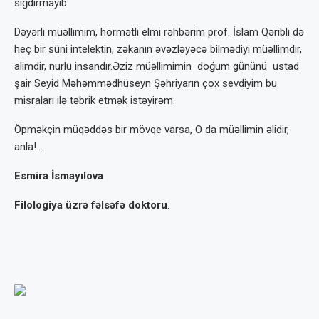
sığdırmayıb.
Dəyərli müəllimim, hörmətli elmi rəhbərim prof. İslam Qəribli də
heç bir süni intelektin, zəkanın əvəzləyəcə bilmədiyi müəllimdir,
alimdir, nurlu insandır.Əziz müəllimimin doğum gününü ustad
şair Seyid Məhəmmədhüseyn Şəhriyarın çox sevdiyim bu
misraları ilə təbrik etmək istəyirəm:
Öpməkçin müqəddəs bir mövqe varsa, O da müəllimin əlidir,
anla!…
Esmira İsmayılova
Filologiya üzrə fəlsəfə doktoru
.