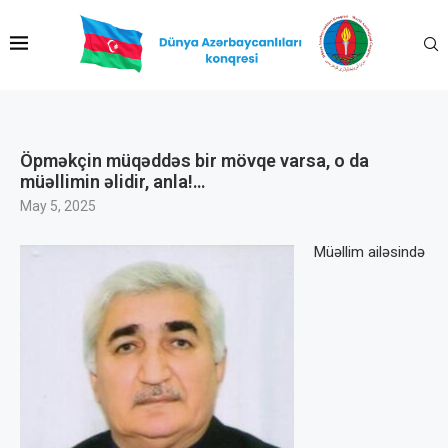
Öpməkçin müqəddəs bir mövqe varsa, o da
müəllimin əlidir, anla!…
May 5, 2025
Müəllim ailəsində