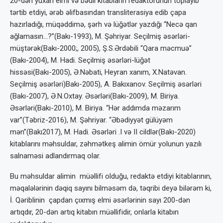
20-dən yuxarı elmi və bədii kitabların redaktorunun toplayıb
tərtib etdiyi, ərəb əlifbasından transliterasiya edib çapa
hazırladığı, müqəddimə, şərh və lüğətlər yazdığı “Necə qan
ağlamasın…?”(Bakı-1993), M. Şəhriyar. Seçilmiş əsərləri-
müştərək(Bakı-2000;, 2005), Ş.S.Ərdəbili “Qara məcmuə”
(Bakı-2004), M. Hadi. Seçilmiş əsərləri-lüğət
hissəsi(Bakı-2005), Ə.Nəbati, Heyran xanım, X.Natəvan.
Seçilmiş əsərləri)Bakı-2005), A. Bakıxanov. Seçilmiş əsərləri
(Bakı-2007), Ə.N.Oxtay. Əsərləri(Bakı-2009), M. Biriya.
Əsərləri(Bakı-2010), M. Biriya. “Hər addımda məzarım
var”(Təbriz-2016), M. Şəhriyar. “Əbədiyyət gülüyəm
mən”(Bakı2017), M. Hadi. Əsərləri .I və II cildlər(Bakı-2020)
kitablarını məhsuldar, zəhmətkeş alimin ömür yolunun yazılı
salnaməsi adlandırmaq olar.
Bu məhsuldar alimin müəllifi olduğu, redaktə etdiyi kitablarının,
məqalələrinin dəqiq sayını bilməsəm də, təqribi deyə bilərəm ki,
İ. Qəriblinin çapdan çıxmış elmi əsərlərinin sayı 200-dən
artıqdır, 20-dən artıq kitabın müəllifidir, onlarla kitabın