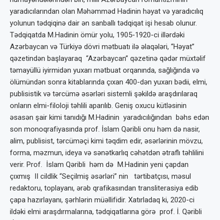
yaradıcılarından olan Məhəmməd Hadinin həyat və yaradıcılıq
yolunun tədqiqinə dair ən sanballı tədqiqat işi hesab olunur.
Tədqiqatda M.Hadinin ömür yolu, 1905-1920-ci illərdəki
Azərbaycan və Türkiyə dövri mətbuatı ilə əlaqələri, “Həyat”
qəzetindən başlayaraq “Azərbaycan” qəzetinə qədər müxtəlif
təmayüllü iyirmidən yuxarı mətbuat orqanında, sağlığında və
ölümündən sonra kitablarında çıxan 400-dən yuxarı bədii, elmi,
publisistik və tərcümə əsərləri sistemli şəkildə araşdırılaraq
onların elmi-filoloji təhlili aparılıb. Geniş oxucu kütləsinin
əsasən şair kimi tanıdığı M.Hadinin yaradıcılığından bəhs edən
son monoqrafiyasında prof. İslam Qəribli onu həm də nasir,
alim, publisist, tərcüməçi kimi təqdim edir, əsərlərinin mövzu,
forma, məzmun, ideya və sənətkarlıq cəhətdən ətraflı təhlilini
verir. Prof. İslam Qəribli həm də M.Hadinin yeni çapdan
çıxmış II cildlik “Seçilmiş əsərləri” nin tərtibatçısı, məsul
redaktoru, toplayanı, ərəb qrafikasından transliterasiya edib
çapa hazırlayanı, şərhlərin müəllifidir. Xatırladaq ki, 2020-ci
ildəki elmi araşdırmalarına, tədqiqatlarına görə prof. İ. Qəribli