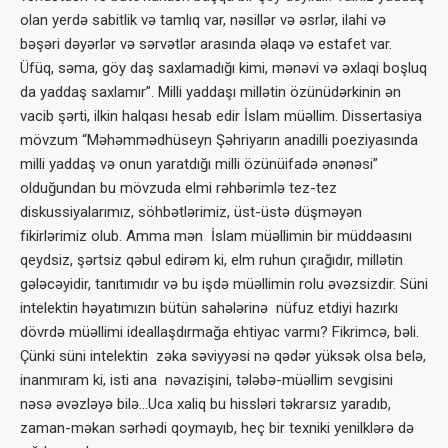
olan yerdə sabitlik və tamlıq var, nəsillər və əsrlər, ilahi və
bəşəri dəyərlər və sərvətlər arasında əlaqə və estafet var.
Üfüq, səma, göy daş saxlamadığı kimi, mənəvi və əxlaqi boşluq
da yaddaş saxlamır”. Milli yaddaşı millətin özünüdərkinin ən
vacib şərti, ilkin halqası hesab edir İslam müəllim. Dissertasiya
mövzum “Məhəmmədhüseyn Şəhriyarın anadilli poeziyasında
milli yaddaş və onun yaratdığı milli özünüifadə ənənəsi”
olduğundan bu mövzuda elmi rəhbərimlə tez-tez
diskussiyalarımız, söhbətlərimiz, üst-üstə düşməyən
fikirlərimiz olub. Amma mən İslam müəllimin bir müddəasını
qeydsiz, şərtsiz qəbul edirəm ki, elm ruhun çırağıdır, millətin
gələcəyidir, tanıtımıdır və bu işdə müəllimin rolu əvəzsizdir. Süni
intelektin həyatımızın bütün sahələrinə nüfuz etdiyi hazırkı
dövrdə müəllimi ideallaşdırmağa ehtiyac varmı? Fikrimcə, bəli.
Çünki süni intelektin zəka səviyyəsi nə qədər yüksək olsa belə,
inanmıram ki, isti ana nəvazişini, tələbə-müəllim sevgisini
nəsə əvəzləyə bilə…Uca xaliq bu hissləri təkrarsız yaradıb,
zaman-məkan sərhədi qoymayıb, heç bir texniki yenilklərə də