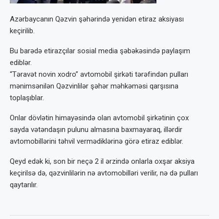
Azərbaycanın Qəzvin şəhərində yenidən etiraz aksiyası
keçirilib.
Bu barədə etirazçılar sosial media şəbəkəsində paylaşım
ediblər.
“Təravət novin xodro” avtomobil şirkəti tərəfindən pulları
mənimsənilən Qəzvinlilər şəhər məhkəməsi qarşısına
toplaşıblar.
Onlar dövlətin himayəsində olan avtomobil şirkətinin çox
sayda vətəndaşın pulunu almasına baxmayaraq, illərdir
avtomobillərini təhvil vermədiklərinə görə etiraz ediblər.
Qeyd edək ki, son bir neçə 2 il ərzində onlarla oxşar aksiya
keçirilsə də, qəzvinlilərin nə avtomobilləri verilir, nə də pulları
qaytarılır.