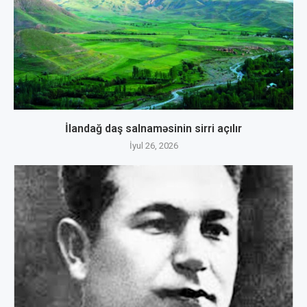
İlandağ daş salnaməsinin sirri açılır
İyul 26, 2026