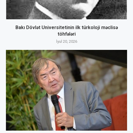
Bakı Dövlət Universitetinin ilk türkoloji məclisə
töhfələri
İyul 20, 2026