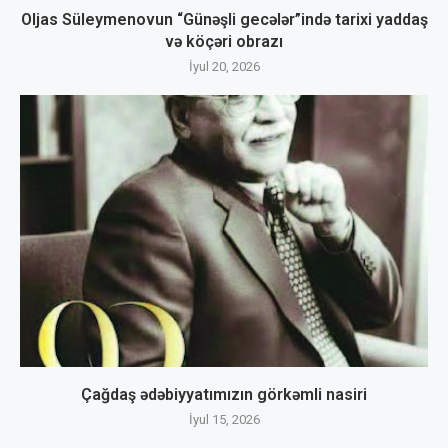
Oljas Süleymenovun “Günəşli gecələr”ində tarixi yaddaş
və köçəri obrazı
İyul 20, 2026
Çağdaş ədəbiyyatımızın görkəmli nasiri
İyul 15, 2026