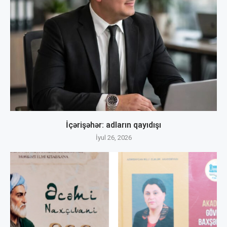
İçərişəhər: adların qayıdışı
İyul 26, 2026