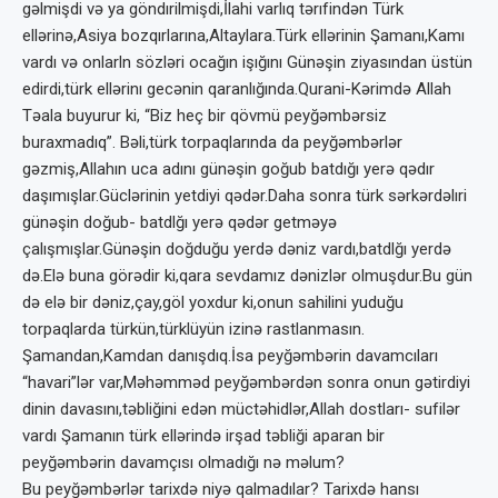
gəlmişdi və ya göndırilmişdi,İlahi varlıq tərıfindən Türk
ellərinə,Asiya bozqırlarına,Altaylara.Türk ellərinin Şamanı,Kamı
vardı və onlarln sözləri ocağın işığını Günəşin ziyasından üstün
edirdi,türk ellərinı gecənin qaranlığında.Qurani-Kərimdə Allah
Təala buyurur ki, “Biz heç bir qövmü peyğəmbərsiz
buraxmadıq”. Bəli,türk torpaqlarında da peyğəmbərlər
gəzmiş,Allahın uca adını günəşin goğub batdığı yerə qədır
daşımışlar.Güclərinin yetdiyi qədər.Daha sonra türk sərkərdəlıri
günəşin doğub- batdlğı yerə qədər getməyə
çalışmışlar.Günəşin doğduğu yerdə dəniz vardı,batdlğı yerdə
də.Elə buna görədir ki,qara sevdamız dənizlər olmuşdur.Bu gün
də elə bir dəniz,çay,göl yoxdur ki,onun sahilini yuduğu
torpaqlarda türkün,türklüyün izinə rastlanmasın.
Şamandan,Kamdan danışdıq.İsa peyğəmbərin davamcıları
“havari”lər var,Məhəmməd peyğəmbərdən sonra onun gətirdiyi
dinin davasını,təbliğini edən müctəhidlər,Allah dostları- sufilər
vardı Şamanın türk ellərində irşad təbliği aparan bir
peyğəmbərin davamçısı olmadığı nə məlum?
Bu peyğəmbərlər tarixdə niyə qalmadılar? Tarixdə hansı