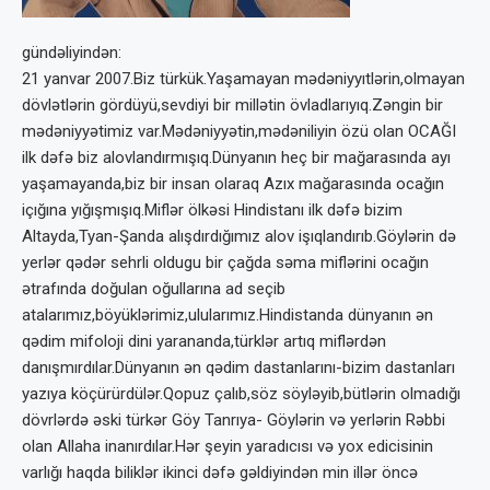
gündəliyindən:
21 yanvar 2007.Biz türkük.Yaşamayan mədəniyyıtlərin,olmayan
dövlətlərin gördüyü,sevdiyi bir millətin övladlarıyıq.Zəngin bir
mədəniyyətimiz var.Mədəniyyətin,mədəniliyin özü olan OCAĞI
ilk dəfə biz alovlandırmışıq.Dünyanın heç bir mağarasında ayı
yaşamayanda,biz bir insan olaraq Azıx mağarasında ocağın
içığına yığışmışıq.Miflər ölkəsi Hindistanı ilk dəfə bizim
Altayda,Tyan-Şanda alışdırdığımız alov işıqlandırıb.Göylərin də
yerlər qədər sehrli oldugu bir çağda səma miflərini ocağın
ətrafında doğulan oğullarına ad seçib
atalarımız,böyüklərimiz,ulularımız.Hindistanda dünyanın ən
qədim mifoloji dini yarananda,türklər artıq miflərdən
danışmırdılar.Dünyanın ən qədim dastanlarını-bizim dastanları
yazıya köçürürdülər.Qopuz çalıb,söz söyləyib,bütlərin olmadığı
dövrlərdə əski türkər Göy Tanrıya- Göylərin və yerlərin Rəbbi
olan Allaha inanırdılar.Hər şeyin yaradıcısı və yox edicisinin
varlığı haqda biliklər ikinci dəfə gəldiyindən min illər öncə