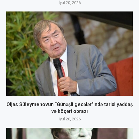
İyul 20, 2026
Oljas Süleymenovun “Günəşli gecələr”ində tarixi yaddaş
və köçəri obrazı
İyul 20, 2026