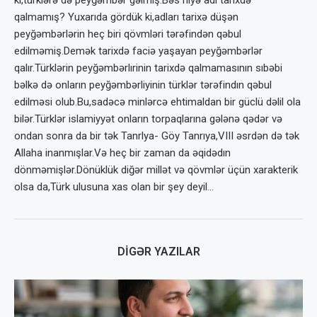
ki,türklərə də peyğəmbər gəlmiş.Bəs niyə adı tarixdə
qalmamış? Yuxarıda gördük ki,adları tarixə düşən
peyğəmbərlərin heç biri qövmləri tərəfindən qəbul
edilməmiş.Demək tarixdə faciə yaşayan peyğəmbərlər
qalır.Türklərin peyğəmbərlırinin tarixdə qalmamasının sıbəbi
bəlkə də onların peyğəmbərliyinin türklər tərəfindın qəbul
edilməsi olub.Bu,sadəcə minlərcə ehtimaldan bir güclü dəlil ola
bilər.Türklər islamiyyət onların torpaqlarına gələnə qədər və
ondan sonra da bir tək Tanrlya- Göy Tanrıya,VIII əsrdən də tək
Allaha inanmışlar.Və heç bir zaman da əqidədın
dönməmişlər.Dönüklük diğər millət və qövmlər üçün xarakterik
olsa da,Türk ulusuna xas olan bir şey deyil…
DIGƏR YAZILAR