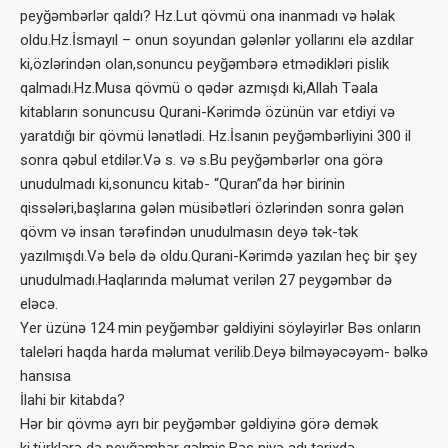
peyğəmbərlər qaldı? Hz.Lut qövmü ona inanmadı və həlak
oldu.Hz.İsmayıl – onun soyundan gələnlər yollarını elə azdılar
ki,özlərindən olan,sonuncu peyğəmbərə etmədikləri pislik
qalmadı.Hz.Musa qövmü o qədər azmışdı ki,Allah Təala
kitabların sonuncusu Qurani-Kərimdə özünün var etdiyi və
yaratdığı bir qövmü lənətlədi. Hz.İsanın peyğəmbərliyini 300 il
sonra qəbul etdilər.Və s. və s.Bu peyğəmbərlər ona görə
unudulmadı ki,sonuncu kitab- “Quran”da hər birinin
qissələri,başlarına gələn müsibətləri özlərindən sonra gələn
qövm və insan tərəfindən unudulmasın deyə tək-tək
yazılmışdı.Və belə də oldu.Qurani-Kərimdə yazılan heç bir şey
unudulmadı.Haqlarında məlumat verilən 27 peygəmbər də
eləcə.
Yer üzünə 124 min peyğəmbər gəldiyini söyləyirlər Bəs onların
taleləri haqda harda məlumat verilib.Deyə bilməyəcəyəm- bəlkə
hansısa
İlahi bir kitabda?
Hər bir qövmə ayrı bir peyğəmbər gəldiyinə görə demək