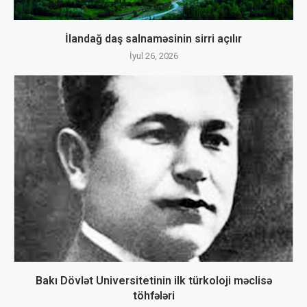
İlandağ daş salnaməsinin sirri açılır
İyul 26, 2026
Bakı Dövlət Universitetinin ilk türkoloji məclisə
töhfələri