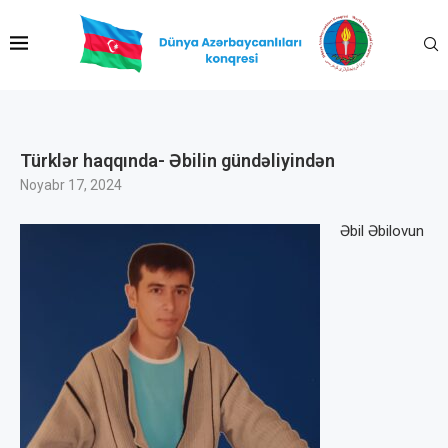
Türklər haqqında- Əbilin gündəliyindən
Noyabr 17, 2024
Əbil Əbilovun