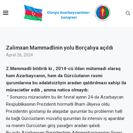
Zəlimxan Məmmədlinin yolu Borçalıya açıldı
Aprel 26, 2024
Z.Məmmədli bildirib ki ,
2014-cü ildən mütəmadi olaraq
həm Azərbaycanın, həm də Gürcüstanın rəsmi
qurumlarına bu ədalətsizliyin aradan qaldırılması xahişi ilə
müraciətlər edib , amma nəticə olmayıb:
” Sonuncu müraciətim bu ilin fevral ayının 24-də Azərbaycan
Respublikasının Prezidenti hörmətli İlham Əliyevə oldu.
Prezidentin göstərişi ilə əlaqədar qurumlar bu problemin həlli
ilə bağlı Gürcüstanın müvafiq qurumları ilə intensiv iş apardılar
və mənim Gürcüstan giriş yasağım aradan qalxdı.
Bu işdə Azərbaycan Prezidentinin Administrasiyasının Siyasi