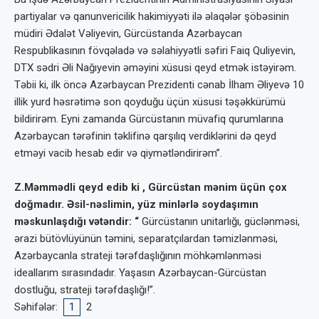
partiyalar və qanunvericilik hakimiyyəti ilə əlaqələr şöbəsinin
müdiri Ədalət Vəliyevin, Gürcüstanda Azərbaycan
Respublikasının fövqəladə və səlahiyyətli səfiri Faiq Quliyevin,
DTX sədri Əli Nağıyevin əməyini xüsusi qeyd etmək istəyirəm.
Təbii ki, ilk öncə Azərbaycan Prezidenti cənab İlham Əliyevə 10
illik yurd həsrətimə son qoyduğu üçün xüsusi təşəkkürümü
bildirirəm. Eyni zamanda Gürcüstanın müvafiq qurumlarına
Azərbaycan tərəfinin təklifinə qarşılıq verdiklərini də qeyd
etməyi vacib hesab edir və qiymətləndirirəm”.
Z.Məmmədli qeyd edib ki , Gürcüstan mənim üçün çox
doğmadır. Əsil-nəslimin, yüz minlərlə soydaşımın
məskunlaşdığı vətəndir: “
Gürcüstanın unitarlığı, güclənməsi,
ərazi bütövlüyünün təmini, separatçılardan təmizlənməsi,
Azərbaycanla strateji tərəfdaşlığının möhkəmlənməsi
ideallarım sırasındadır. Yaşasın Azərbaycan-Gürcüstan
dostluğu, strateji tərəfdaşlığı!”.
Səhifələr:
1
2