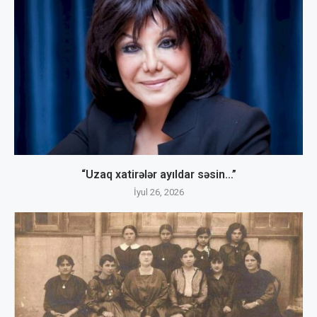
“Uzaq xatirələr ayıldar səsin…”
İyul 26, 2026