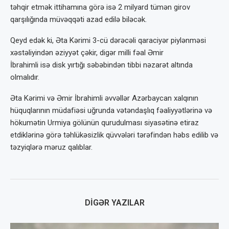
təhqir etmək ittihamına görə isə 2 milyard tümən girov
qarşılığında müvəqqəti azad edilə biləcək.
Qeyd edək ki, Əta Kərimi 3-cü dərəcəli qaraciyər piylənməsi
xəstəliyindən əziyyət çəkir, digər milli fəal Əmir
İbrahimli isə disk yırtığı səbəbindən tibbi nəzarət altında
olmalıdır.
Əta Kərimi və Əmir İbrahimli əvvəllər Azərbaycan xalqının
hüquqlarının müdafiəsi uğrunda vətəndaşlıq fəaliyyətlərinə və
hökumətin Urmiya gölünün qurudulması siyasətinə etiraz
etdiklərinə görə təhlükəsizlik qüvvələri tərəfindən həbs edilib və
təzyiqlərə məruz qalıblar.
DIGƏR YAZILAR