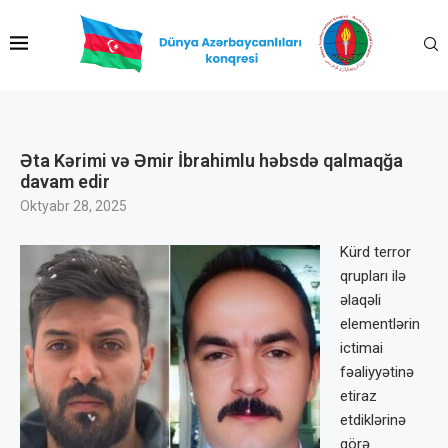
Əta Kərimi və Əmir İbrahimlu həbsdə qalmaqğa
davam edir
Oktyabr 28, 2025
Kürd terror
qrupları ilə
əlaqəli
elementlərin
ictimai
fəaliyyətinə
etiraz
etdiklərinə
görə