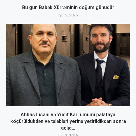
Bu gün Babək Xürrəminin doğum günüdür
İyul 2, 2026
Abbas Lisani və Yusif Kari ümumi palataya
köçürüldükdən və tələbləri yerinə yetirildikdən sonra
aclıq...
İyul 2, 2026