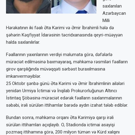
saxlanılan
Azərbaycan
Milli
Hərəkatının iki fəalı Əta Kərimi və Əmir İbrahimli hələ də
şəhərin Kəşfiyyat İdarəsinin təcridxanasında qeyri-müəyyən
halda saxlanılırlar.
Fəallarının yaxınlarının verdiyi məlumata görə, dəfələrlə
müraciət edilməsinə baxmayaraq, məhkəmə rəsmiləri fəalların
girov qarşılığında müvəqqəti sərbəst buraxılmasına
imkanverməyiblər.
25 Oktobr şənbə günü Əta Kərimi və Əmir İbrahimlinin ailələri
yenidən Urmiya İctimai və İnqilab Prokurorluğunun Altıncı
İstintaq Şöbəsinə müraciət edərək fəalların saxlanmalarının
səbəbi, irəli sürülən ittihamlar barədə aydın izahat tələb ediblər.
Bundan sonra, məhkəmə orqanı Əta Kərimiyə qarşı irəli
sürülən ittihamları açıqlayıb. O, Stadionda ictimai asayişi
pozmaq ittihamına görə, 200 milyon tümən və Kürd xalqını