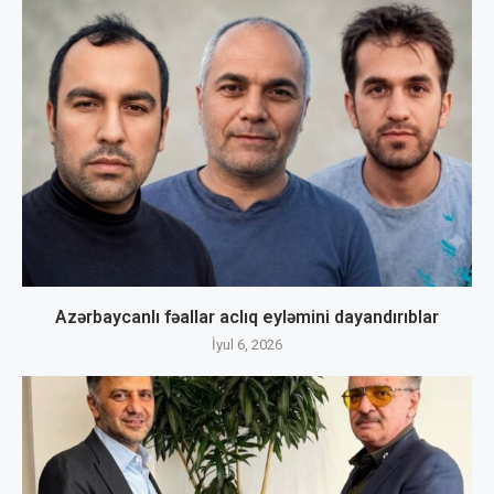
Azərbaycanlı fəallar aclıq eyləmini dayandırıblar
İyul 6, 2026