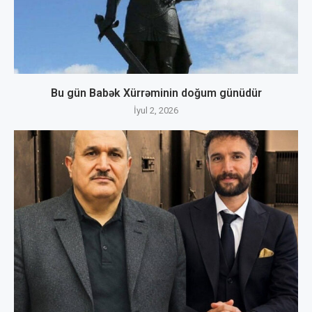
Bu gün Babək Xürrəminin doğum günüdür
İyul 2, 2026