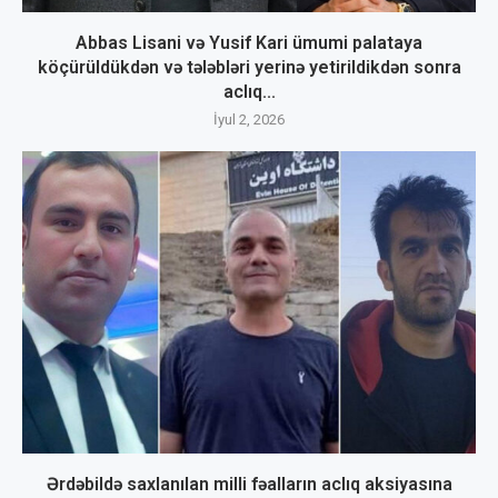
Abbas Lisani və Yusif Kari ümumi palataya
köçürüldükdən və tələbləri yerinə yetirildikdən sonra
aclıq...
İyul 2, 2026
Ərdəbildə saxlanılan milli fəalların aclıq aksiyasına