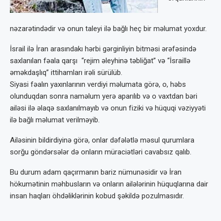
nəzarətindədir və onun taleyi ilə bağlı heç bir məlumat yoxdur.
İsrail ilə İran arasındakı hərbi gərginliyin bitməsi ərəfəsində
saxlanılan fəala qarşı “rejim əleyhinə təbliğat” və “İsraillə
əməkdaşlıq” ittihamları irəli sürülüb.
Siyasi fəalın yaxınlarının verdiyi məlumata görə, o, həbs
olunduqdan sonra naməlum yerə aparılıb və o vaxtdan bəri
ailəsi ilə əlaqə saxlanılmayıb və onun fiziki və hüquqi vəziyyəti
ilə bağlı məlumat verilməyib.
Ailəsinin bildirdiyinə görə, onlar dəfələtlə məsul qurumlara
sorğu göndərsələr də onların müraciətləri cavabsız qalıb.
Bu durum adam qaçırmanın bariz nümunəsidir və İran
hökumətinin məhbusların və onların ailələrinin hüquqlarına dair
insan haqları öhdəliklərinin kobud şəkildə pozulmasıdır.