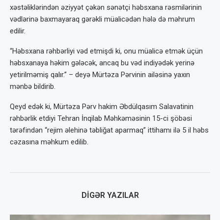
xəstəliklərindən əziyyət çəkən sənətçi həbsxana rəsmilərinin
vədlərinə baxmayaraq gərəkli müalicədən hələ də məhrum
edilir.
“Həbsxana rəhbərliyi vəd etmişdi ki, onu müalicə etmək üçün
həbsxanaya həkim gələcək, ancaq bu vəd indiyədək yerinə
yetirilməmiş qalır.” – deyə Mürtəza Pərvinin ailəsinə yaxın
mənbə bildirib.
Qeyd edək ki, Mürtəza Pərv hakim Əbdülqasım Salavatinin
rəhbərlik etdiyi Tehran İnqilab Məhkəməsinin 15-ci şöbəsi
tərəfindən “rejim əlehinə təbliğat aparmaq” ittihamı ilə 5 il həbs
cəzasına məhkum edilib.
DIGƏR YAZILAR