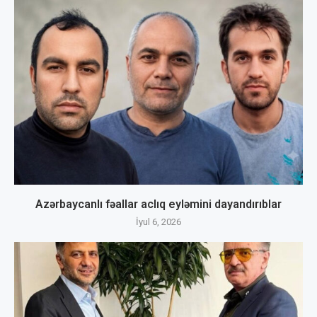
Azərbaycanlı fəallar aclıq eyləmini dayandırıblar
İyul 6, 2026