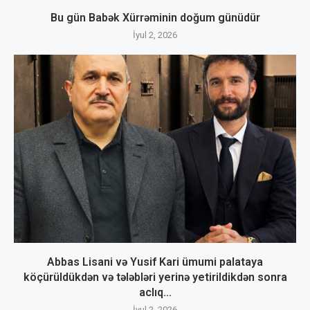
Bu gün Babək Xürrəminin doğum günüdür
İyul 2, 2026
Abbas Lisani və Yusif Kari ümumi palataya
köçürüldükdən və tələbləri yerinə yetirildikdən sonra
aclıq...
İyul 2, 2026