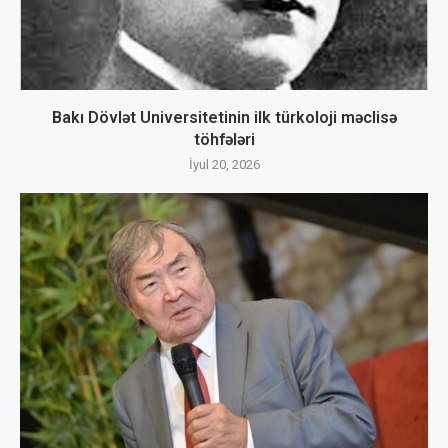
Bakı Dövlət Universitetinin ilk türkoloji məclisə
töhfələri
İyul 20, 2026