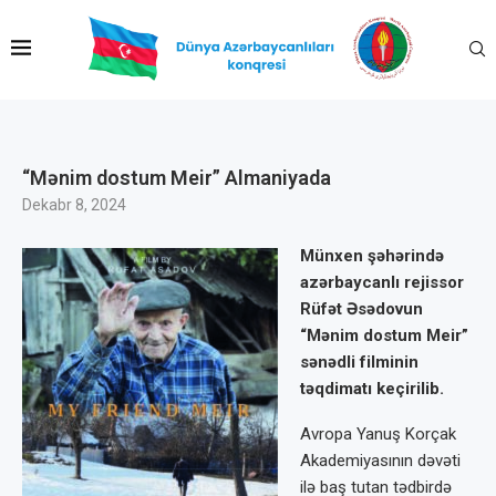
“Mənim dostum Meir” Almaniyada
Dekabr 8, 2024
Münxen şəhərində
azərbaycanlı rejissor
Rüfət Əsədovun
“Mənim dostum Meir”
sənədli filminin
təqdimatı keçirilib.
Avropa Yanuş Korçak
Akademiyasının dəvəti
ilə baş tutan tədbirdə