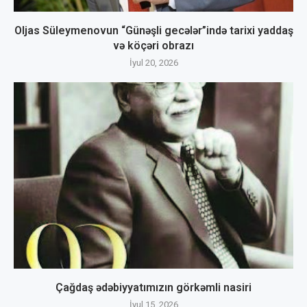
Oljas Süleymenovun “Günəşli gecələr”ində tarixi yaddaş
və köçəri obrazı
İyul 20, 2026
Çağdaş ədəbiyyatımızın görkəmli nasiri
İyul 15, 2026