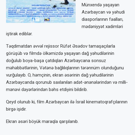
Münxendə yaşayan
Azərbaycan və yəhudi
diasporlarının fəalları,
mədəniyyət xadimləri
iştirak ediblər.
Təqdimatdan əvvəl rejissor Rüfət Əsədov tamaşaçılarla
görüşüb və filmdə ölkəmizdə yaşayan dağ yəhudilərinin
doğulub boya-başa çatdıqları Azərbaycana sonsuz
məhəbbətlərinin, Vətənə bağlılıqlarının tərənnüm olunduğunu
vurğulayıb. O, həmçinin, ekran əsərinin dağ yəhudilərinin
Azərbaycanda qorunub saxlanılan adət-ənənələrindən və milli-
mənəvi dəyərlərindən bəhs etdiyini bildirib.
Qeyd olunub ki, film Azərbaycan ilə İsrail kinematoqrafçılarının
birgə işidir.
Ekran əsəri böyük maraqla qarşılanıb.