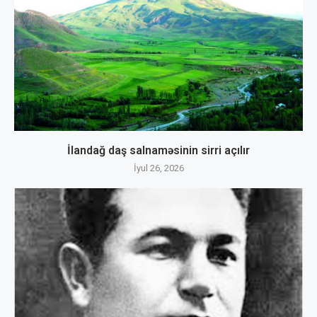
İlandağ daş salnaməsinin sirri açılır
İyul 26, 2026