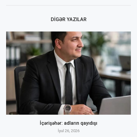
DIGƏR YAZILAR
İçərişəhər: adların qayıdışı
İyul 26, 2026