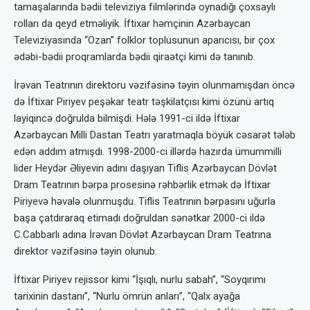
tamaşalarında bədii televiziya filmlərində oynadığı çoxsaylı
rolları da qeyd etməliyik. İftixar həmçinin Azərbaycan
Televiziyasında “Ozan” folklor toplusunun aparıcısı, bir çox
ədəbi-bədii proqramlarda bədii qiraətçi kimi də tanınıb.
İrəvan Teatrının direktoru vəzifəsinə təyin olunmamışdan öncə
də İftixar Piriyev peşəkar teatr təşkilatçısı kimi özünü artıq
layiqincə doğrulda bilmişdi. Hələ 1991-ci ildə İftixar
Azərbaycan Milli Dastan Teatrı yaratmaqla böyük cəsarət tələb
edən addım atmışdı. 1998-2000-ci illərdə hazırda ümummilli
lider Heydər Əliyevin adını daşıyan Tiflis Azərbaycan Dövlət
Dram Teatrının bərpa prosesinə rəhbərlik etmək də İftixar
Piriyevə həvalə olunmuşdu. Tiflis Teatrının bərpasını uğurla
başa çatdıraraq etimadı doğruldan sənətkar 2000-ci ildə
C.Cabbarlı adına İrəvan Dövlət Azərbaycan Dram Teatrına
direktor vəzifəsinə təyin olunub.
İftixar Piriyev rejissor kimi “İşıqlı, nurlu sabah”, “Soyqırımı
tarixinin dastanı”, “Nurlu ömrün anları”, “Qalx ayağa