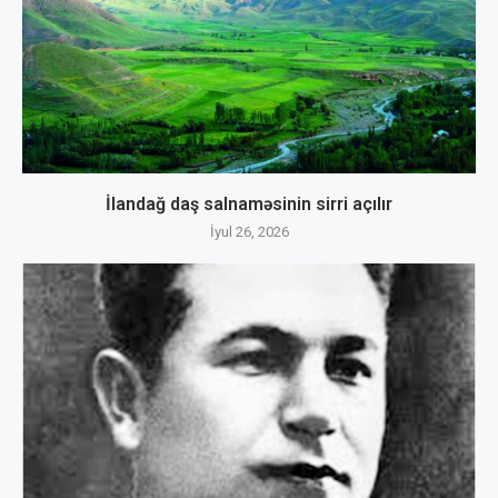
İlandağ daş salnaməsinin sirri açılır
İyul 26, 2026