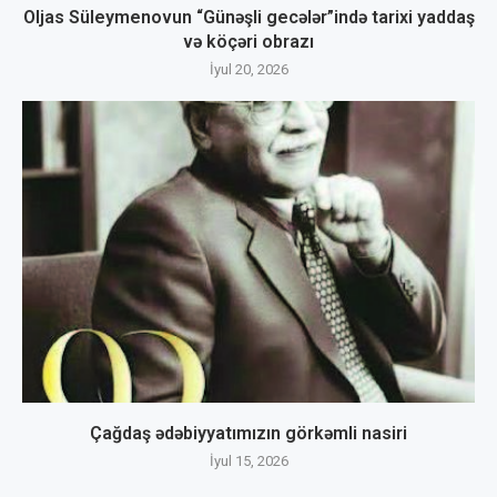
Oljas Süleymenovun “Günəşli gecələr”ində tarixi yaddaş
və köçəri obrazı
İyul 20, 2026
Çağdaş ədəbiyyatımızın görkəmli nasiri
İyul 15, 2026