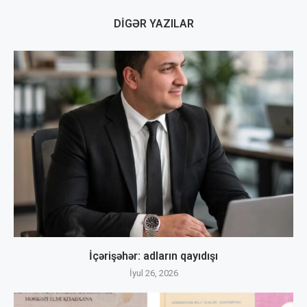
DIGƏR YAZILAR
İçərişəhər: adların qayıdışı
İyul 26, 2026