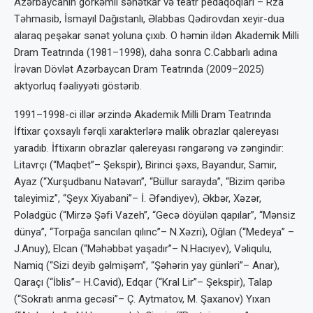
Azərbaycanın görkəmli sənətkar və teatr pedaqoqları – Rza
Təhmasib, İsmayıl Dağıstanlı, Əlabbas Qədirovdan xeyir-dua
alaraq peşəkar sənət yoluna çıxıb. O həmin ildən Akademik Milli
Dram Teatrında (1981–1998), daha sonra C.Cabbarlı adına
İrəvan Dövlət Azərbaycan Dram Teatrında (2009–2025)
aktyorluq fəaliyyəti göstərib.
1991–1998-ci illər ərzində Akademik Milli Dram Teatrında
İftixar çoxsaylı fərqli xarakterlərə malik obrazlar qalereyası
yaradıb. İftixarın obrazlar qalereyası rəngarəng və zəngindir:
Litavrçı (“Maqbet”– Şekspir), Birinci şəxs, Bayandur, Samir,
Ayaz (“Xurşudbanu Natəvan”, “Büllur sarayda”, “Bizim qəribə
taleyimiz”, “Şeyx Xiyabani”– İ. Əfəndiyev), Əkbər, Xəzər,
Poladgüc (“Mirzə Şəfi Vazeh”, “Gecə döyülən qapılar”, “Mənsiz
dünya”, “Torpağa sancılan qılınc”– N.Xəzri), Oğlan (“Medeya” –
J.Anuy), Elcan (“Məhəbbət yaşadır”– N.Hacıyev), Vəliqulu,
Namiq (“Sizi deyib gəlmişəm”, “Şəhərin yay günləri”– Anar),
Qaraçı (“İblis”– H.Cavid), Edqar (“Kral Lir”– Şekspir), Talap
(“Sokratı anma gecəsi”– Ç. Aytmatov, M. Şaxanov) Yıxan