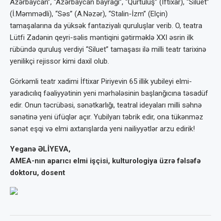
Azərbaycan”, “Azərbaycan bayrağı”, “Qurtuluş” (İftixar), “Siluet”
(İ.Məmmədli), “Səs” (A.Nəzər), “Stalin-İzm” (Elçin)
tamaşalarına da yüksək fantaziyalı quruluşlar verib. O, teatra
Lütfi Zadənin qeyri-səlis məntiqini gətirməklə XXI əsrin ilk
rübündə quruluş verdiyi “Siluet” tamaşası ilə milli teatr tarixinə
yenilikçi rejissor kimi daxil olub.
Görkəmli teatr xadimi İftixar Piriyevin 65 illik yubileyi elmi-
yaradıcılıq fəaliyyətinin yeni mərhələsinin başlanğıcına təsadüf
edir. Onun təcrübəsi, sənətkarlığı, teatral ideyaları milli səhnə
sənətinə yeni üfüqlər açır. Yubilyarı təbrik edir, ona tükənməz
sənət eşqi və elmi axtarışlarda yeni nailiyyətlər arzu edirik!
Yeganə ƏLİYEVA,
AMEA-nın aparıcı elmi işçisi,
kulturologiya üzrə fəlsəfə
doktoru, dosent