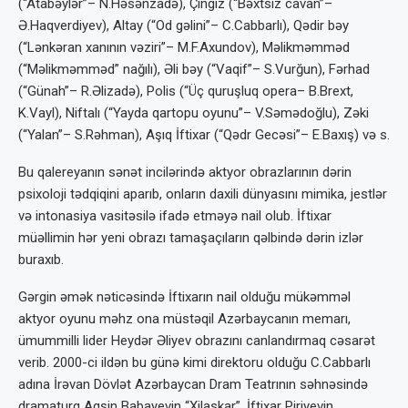
(“Atabəylər”– N.Həsənzadə), Çingiz (“Bəxtsiz cavan”–
Ə.Haqverdiyev), Altay (“Od gəlini”– C.Cabbarlı), Qədir bəy
(“Lənkəran xanının vəziri”– M.F.Axundov), Məlikməmməd
(“Məlikməmməd” nağılı), Əli bəy (“Vaqif”– S.Vurğun), Fərhad
(“Günah”– R.Əlizadə), Polis (“Üç quruşluq opera– B.Brext,
K.Vayl), Niftalı (“Yayda qartopu oyunu”– V.Səmədoğlu), Zəki
(“Yalan”– S.Rəhman), Aşıq İftixar (“Qədr Gecəsi”– E.Baxış) və s.
Bu qalereyanın sənət incilərində aktyor obrazlarının dərin
psixoloji tədqiqini aparıb, onların daxili dünyasını mimika, jestlər
və intonasiya vasitəsilə ifadə etməyə nail olub. İftixar
müəllimin hər yeni obrazı tamaşaçıların qəlbində dərin izlər
buraxıb.
Gərgin əmək nəticəsində İftixarın nail olduğu mükəmməl
aktyor oyunu məhz ona müstəqil Azərbaycanın memarı,
ümummilli lider Heydər Əliyev obrazını canlandırmaq cəsarət
verib. 2000-ci ildən bu günə kimi direktoru olduğu C.Cabbarlı
adına İrəvan Dövlət Azərbaycan Dram Teatrının səhnəsində
dramaturq Aqşin Babayevin “Xilaskar”, İftixar Piriyevin