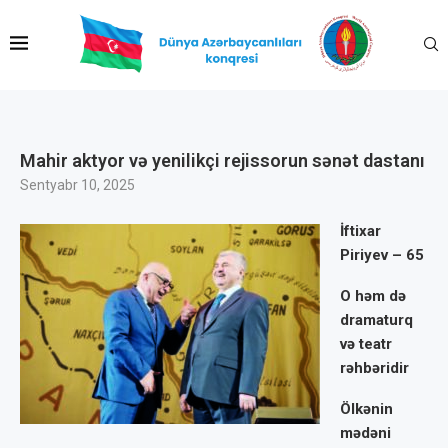
Mahir aktyor və yenilikçi rejissorun sənət dastanı
Sentyabr 10, 2025
İftixar
Piriyev – 65
O həm də
dramaturq
və teatr
rəhbəridir
Ölkənin
mədəni