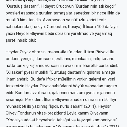
“Qurtuluş dastanı”, Hidayət Orucovun “Burdan min atlı keçdi”
pyesləri əsasında qurulan tamaşalar sənətkarı bir neçə ilkin də
müəllifi kimi tanıdıb. Azərbaycan və nüfuzlu xarici teatr
səhnələrində (Türkiyə, Gürcüstan, Rusiya) İftixara 100 dəfəyə
yaxın Heydər Əliyevin bədii obrazını yaratmaq və yaşamaq
şərəfi nəsib olub.
Heydər Əliyev obrazını məharətlə ifa edən İftixar Piriyev Ulu
öndərin yerişini, duruşunu, jestlərini, mimikasını, nitq tərzini,
hətta tarixi çıxışlarındakı səsinin avazını məharətlə canlandırıb.
“Xilaskar” pyesi müəllifi “Qurtuluş dastanı”nı qələmə almağa
ilhamlandırıb. Bu dəfə İftixar müəllimin yetkin qələmi ən yeni
tariximizin Heydər Əliyev səhifələrini böyük səhnədən təqdim
edib. Bundan əvvəl isə o, qələmini mənzum pyeslər janrında
sınamışdı. Prezident İlham Əliyevin anadan olmasının 50 illiyi
münasibəti ilə yazılmış “İşıqlı, nurlu sabah” (2011), Heydər
Əliyev Fondunun vitse-prezidenti Leyla xanım Əliyevanın
“Xocalıya ədalət beynəlxalq təbliğat və təşviqat kampaniyası”
çərçivəsində hazırlanmış – “Soyqırımı tarixinin dastanı” (2011)