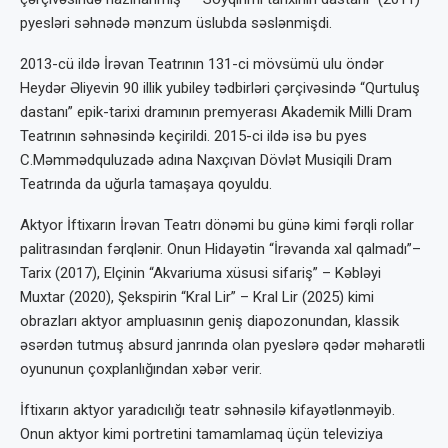
pyesləri səhnədə mənzum üslubda səslənmişdi.
2013-cü ildə İrəvan Teatrının 131-ci mövsümü ulu öndər
Heydər Əliyevin 90 illik yubiley tədbirləri çərçivəsində “Qurtuluş
dastanı” epik-tarixi dramının premyerası Akademik Milli Dram
Teatrının səhnəsində keçirildi. 2015-ci ildə isə bu pyes
C.Məmmədquluzadə adına Naxçıvan Dövlət Musiqili Dram
Teatrında da uğurla tamaşaya qoyuldu.
Aktyor İftixarın İrəvan Teatrı dönəmi bu günə kimi fərqli rollar
palitrasından fərqlənir. Onun Hidayətin “İrəvanda xal qalmadı”–
Tarix (2017), Elçinin “Akvariuma xüsusi sifariş” – Kəbləyi
Muxtar (2020), Şekspirin “Kral Lir” – Kral Lir (2025) kimi
obrazları aktyor ampluasının geniş diapozonundan, klassik
əsərdən tutmuş absurd janrında olan pyeslərə qədər məharətli
oyununun çoxplanlığından xəbər verir.
İftixarın aktyor yaradıcılığı teatr səhnəsilə kifayətlənməyib.
Onun aktyor kimi portretini tamamlamaq üçün televiziya