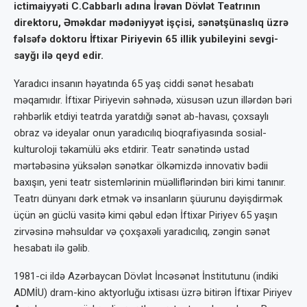
ictimaiyyəti C.Cabbarlı adına İrəvan Dövlət Teatrının
direktoru, Əməkdar mədəniyyət işçisi, sənətşünaslıq üzrə
fəlsəfə doktoru İftixar Piriyevin 65 illik yubileyini sevgi-
sayğı ilə qeyd edir.
Yaradıcı insanın həyatında 65 yaş ciddi sənət hesabatı
məqamıdır. İftixar Piriyevin səhnədə, xüsusən uzun illərdən bəri
rəhbərlik etdiyi teatrda yaratdığı sənət ab-havası, çoxsaylı
obraz və ideyalar onun yaradıcılıq bioqrafiyasında sosial-
kulturoloji təkamülü əks etdirir. Teatr sənətində ustad
mərtəbəsinə yüksələn sənətkar ölkəmizdə innovativ bədii
baxışın, yeni teatr sistemlərinin müəlliflərindən biri kimi tanınır.
Teatrı dünyanı dərk etmək və insanların şüurunu dəyişdirmək
üçün ən güclü vasitə kimi qəbul edən İftixar Piriyev 65 yaşın
zirvəsinə məhsuldar və çoxşaxəli yaradıcılıq, zəngin sənət
hesabatı ilə gəlib.
1981-ci ildə Azərbaycan Dövlət İncəsənət İnstitutunu (indiki
ADMİU) dram-kino aktyorluğu ixtisası üzrə bitirən İftixar Piriyev