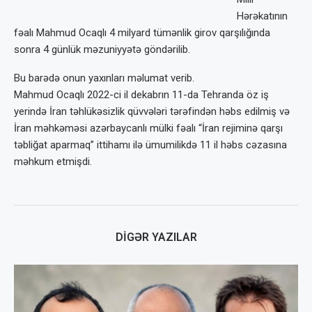
Hərəkatının
fəalı Mahmud Ocaqlı 4 milyard tümənlik girov qarşılığında
sonra 4 günlük məzuniyyətə göndərilib.
Bu barədə onun yaxınları məlumat verib.
Mahmud Ocaqlı 2022-ci il dekabrın 11-da Tehranda öz iş
yerində İran təhlükəsizlik qüvvələri tərəfindən həbs edilmiş və
İran məhkəməsi azərbaycanlı mülki fəalı “İran rejiminə qarşı
təbliğat aparmaq” ittihamı ilə ümumilikdə 11 il həbs cəzasına
məhkum etmişdi.
DIGƏR YAZILAR