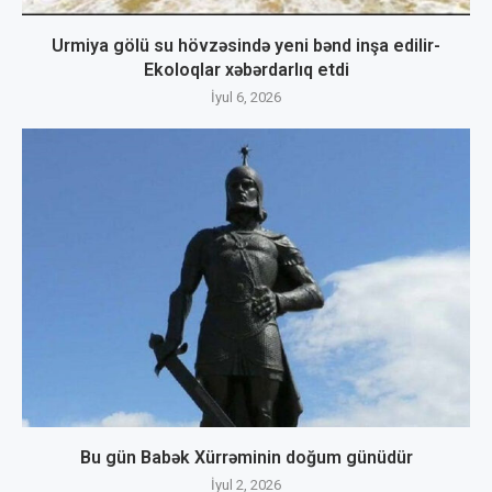
Urmiya gölü su hövzəsində yeni bənd inşa edilir-
Ekoloqlar xəbərdarlıq etdi
İyul 6, 2026
Bu gün Babək Xürrəminin doğum günüdür
İyul 2, 2026