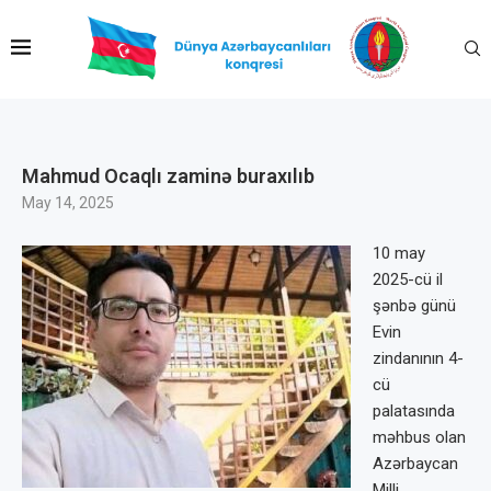
Mahmud Ocaqlı zaminə buraxılıb
May 14, 2025
10 may
2025-cü il
şənbə günü
Evin
zindanının 4-
cü
palatasında
məhbus olan
Azərbaycan
Milli