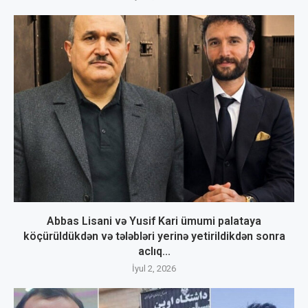
Abbas Lisani və Yusif Kari ümumi palataya
köçürüldükdən və tələbləri yerinə yetirildikdən sonra
aclıq...
İyul 2, 2026