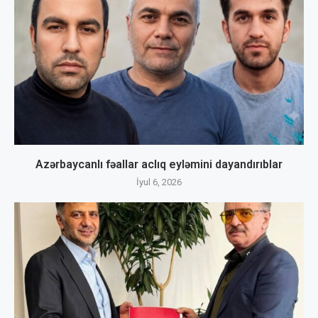
Azərbaycanlı fəallar aclıq eyləmini dayandırıblar
İyul 6, 2026