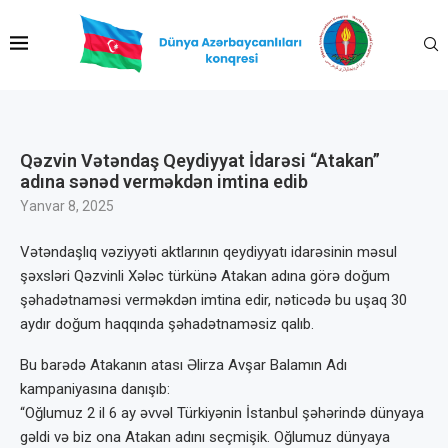
Qəzvin Vətəndaş Qeydiyyat İdarəsi “Atakan”
adına sənəd verməkdən imtina edib
Yanvar 8, 2025
Vətəndaşlıq vəziyyəti aktlarının qeydiyyatı idarəsinin məsul
şəxsləri Qəzvinli Xələc türkünə Atakan adına görə doğum
şəhadətnaməsi verməkdən imtina edir, nəticədə bu uşaq 30
aydır doğum haqqında şəhadətnaməsiz qalıb.
Bu barədə Atakanın atası Əlirza Avşar Balamın Adı
kampaniyasına danışıb:
“Oğlumuz 2 il 6 ay əvvəl Türkiyənin İstanbul şəhərində dünyaya
gəldi və biz ona Atakan adını seçmişik. Oğlumuz dünyaya