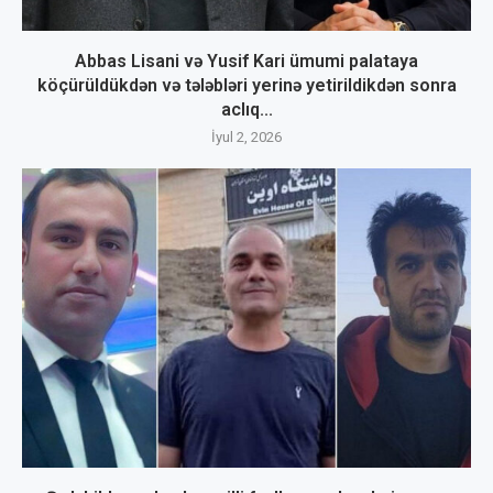
Abbas Lisani və Yusif Kari ümumi palataya
köçürüldükdən və tələbləri yerinə yetirildikdən sonra
aclıq...
İyul 2, 2026