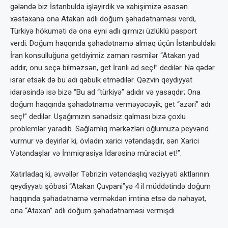
gələndə biz İstanbulda işləyirdik və xahişimizə əsasən
xəstəxana ona Atakan adlı doğum şəhadətnaməsi verdi,
Türkiyə hökuməti də ona eyni adlı qırmızı üzlüklü pasport
verdi. Doğum haqqında şəhadətnamə almaq üçün İstanbuldakı
İran konsulluğuna getdiyimiz zaman rəsmilər “Atakan yad
addır, onu seçə bilməzsən, get İranlı ad seç!” dedilər. Nə qədər
israr etsək də bu adı qəbulk etmədilər. Qəzvin qeydiyyat
idarəsində isə bizə “Bu ad “türkiyə” adıdır və yasaqdır; Ona
doğum haqqında şəhadətnamə verməyəcəyik, get “azəri” adı
seç!” dedilər. Uşağımızın sənədsiz qalması bizə çoxlu
problemlər yaradıb. Sağlamlıq mərkəzləri oğlumuza peyvənd
vurmur və deyirlər ki, övladın xarici vətəndaşdır, sən Xarici
Vətəndaşlar və İmmiqrasiya İdarəsinə müraciət et!”.
Xatırladaq ki, əvvəllər Təbrizin vətəndaşlıq vəziyyəti aktlarının
qeydiyyatı şöbəsi “Atakan Çuvpani”yə 4 il müddətində doğum
haqqında şəhadətnamə verməkdən imtina etsə də nəhayət,
ona “Ataxan” adlı doğum şəhadətnaməsi vermişdi.