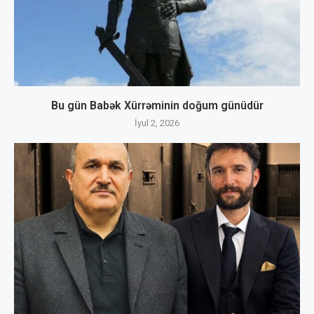
Bu gün Babək Xürrəminin doğum günüdür
İyul 2, 2026