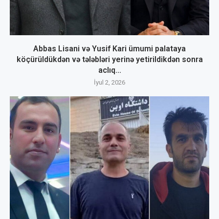
Abbas Lisani və Yusif Kari ümumi palataya
köçürüldükdən və tələbləri yerinə yetirildikdən sonra
aclıq...
İyul 2, 2026