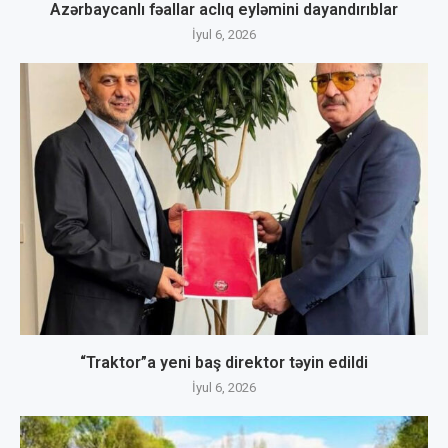
Azərbaycanlı fəallar aclıq eyləmini dayandırıblar
İyul 6, 2026
“Traktor”a yeni baş direktor təyin edildi
İyul 6, 2026