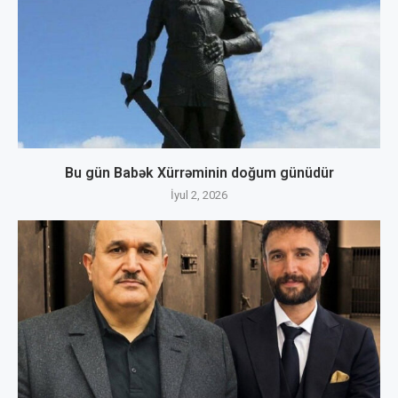
Bu gün Babək Xürrəminin doğum günüdür
İyul 2, 2026