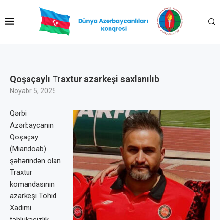
Qoşaçaylı Traxtur azarkeşi saxlanılıb
Noyabr 5, 2025
Qərbi
Azərbaycanın
Qoşaçay
(Miandoab)
şəhərindən olan
Traxtur
komandasının
azarkeşi Tohid
Xadimi
təhlükəsizlik