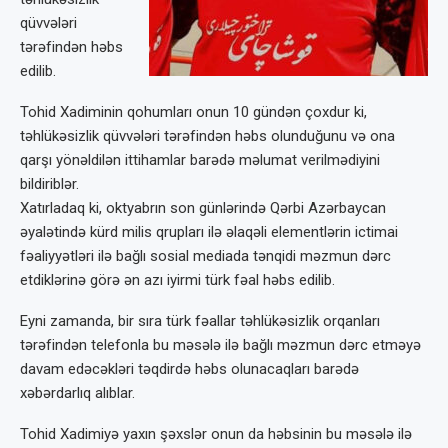
qüvvələri
tərəfindən həbs
edilib.
Tohid Xadiminin qohumları onun 10 gündən çoxdur ki,
təhlükəsizlik qüvvələri tərəfindən həbs olunduğunu və ona
qarşı yönəldilən ittihamlar barədə məlumat verilmədiyini
bildiriblər.
Xatırladaq ki, oktyabrın son günlərində Qərbi Azərbaycan
əyalətində kürd milis qrupları ilə əlaqəli elementlərin ictimai
fəaliyyətləri ilə bağlı sosial mediada tənqidi məzmun dərc
etdiklərinə görə ən azı iyirmi türk fəal həbs edilib.
Eyni zamanda, bir sıra türk fəallar təhlükəsizlik orqanları
tərəfindən telefonla bu məsələ ilə bağlı məzmun dərc etməyə
davam edəcəkləri təqdirdə həbs olunacaqları barədə
xəbərdarlıq alıblar.
Tohid Xadimiyə yaxın şəxslər onun da həbsinin bu məsələ ilə