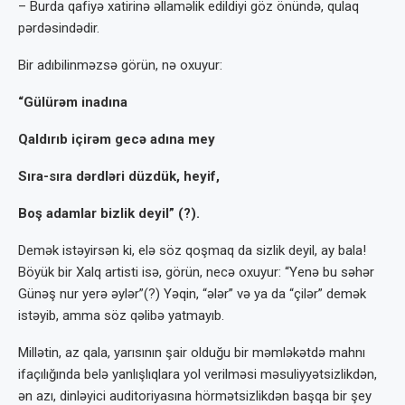
– Burda qafiyə xatirinə əllaməlik edildiyi göz önündə, qulaq
pərdəsindədir.
Bir adıbilinməzsə görün, nə oxuyur:
“Gülürəm inadına
Qaldırıb içirəm gecə adına mey
Sıra-sıra dərdləri düzdük, heyif,
Boş adamlar bizlik deyil” (?).
Demək istəyirsən ki, elə söz qoşmaq da sizlik deyil, ay bala!
Böyük bir Xalq artis­ti isə, görün, necə oxuyur: “Yenə bu səhər
Günəş nur yerə əylər”(?) Yəqin, “ələr” və ya da “çilər” demək
istəyib, amma söz qəlibə yatmayıb.
Millətin, az qala, yarısının şair olduğu bir məmləkətdə mahnı
ifaçılığında belə yanlış­lıqlara yol verilməsi məsuliyyətsizlikdən,
ən azı, dinləyici auditoriyasına hörmətsizlikdən başqa bir şey