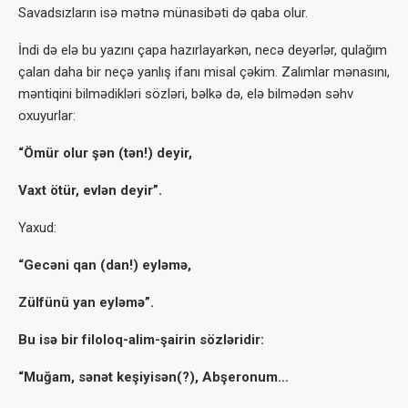
Savadsızların isə mətnə münasibəti də qaba olur.
İndi də elə bu yazını çapa hazırlayarkən, necə deyərlər, qulağım
çalan daha bir neçə yanlış ifanı misal çəkim. Zalımlar mənasını,
məntiqini bilmədikləri sözləri, bəlkə də, elə bilmədən səhv
oxuyurlar:
“Ömür olur şən (tən!) deyir,
Vaxt ötür, evlən deyir”.
Yaxud:
“Gecəni qan (dan!) eyləmə,
Zülfünü yan eyləmə”.
Bu isə bir filoloq-alim-şairin sözləridir:
“Muğam, sənət keşiyisən(?), Abşero­num…