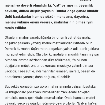
mənalı və dəyərli olmalıdır ki, “çat” verməsin, bəyənilib
sevilsin, dillərə düşüb yayılsın. Bunlar qoşa qanad kimidir.
Ünlü bəstəkarlar həm də sö­zün mənasına, dəyərinə,
mənəvi yükünə önəm verərək, mahnılarının ölməzliyini
təmin ediblər.
Ötənlərin mahnı yaradıcılığında bir önəmli cəhət də məhz
peşəkar şairlərin yaz­dığı mahnı mətnlərindən istifadə olub.
Demi­rik ki, mahnı üçün mətn seçərkən yalnız ad­lı-sanlı şairlərə
müraciət edilməlidir. Ola bilər ki, mətnlərin müəllifi tanınmış şair
olmasın, amma sözlərindən dürr tökülməsi, ifa olunan
duyğuların müşk-ənbər qoxuması, musiqiyə yatımlı olması
vacibdir. Təəssüf ki, indi mah­nılar, əsasən, şairsiz, bəzən də
bəstəkarsız ya­ranır, daha doğusu, düzəldilir.
Subyektiv qənaətimizə görə, mahnı jan­rında çalışan bəstəkar
və müğənnilər poeziya­nı bilməlidirlər. Yəni ədəbi zövqləri
olmalıdır, çoxlu şeir kitabı oxumalıdırlar. Onda hansısa mətni
bəyənib seçə və uğurlu nəğməyə çevirə bilərlər. “Balvanka”ya