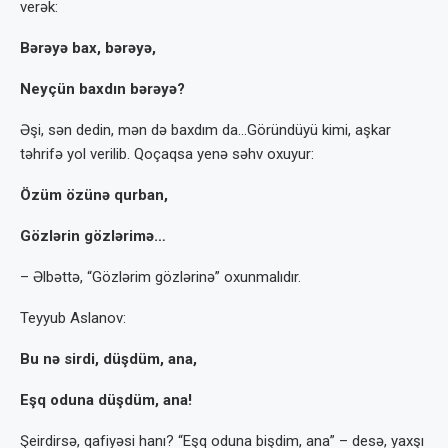
verək:
Bərəyə bax, bərəyə,
Neyçün baxdın bərəyə?
Əşi, sən dedin, mən də baxdım da…Gö­ründüyü kimi, aşkar
təhrifə yol verilib. Qo­çaqsa yenə səhv oxuyur:
Özüm özünə qurban,
Gözlərin gözlərimə…
– Əlbəttə, “Gözlərim gözlərinə” oxunma­lıdır.
Teyyub Aslanov:
Bu nə sirdi, düşdüm, ana,
Eşq oduna düşdüm, ana!
Şeirdirsə, qafiyəsi hanı? “Eşq oduna biş­dim, ana” – desə, yaxşı