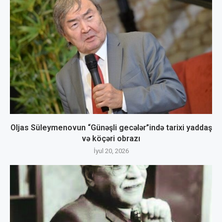
Oljas Süleymenovun “Günəşli gecələr”ində tarixi yaddaş
və köçəri obrazı
İyul 20, 2026