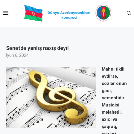
Sənətdə yanlış naxış deyil
İyun 6, 2024
Mahnı tikili
evdirsə,
sözlər onun
gəci,
sementidir.
Musiqisi
məlahətli,
axıcı və
şaqraq,
sözləri