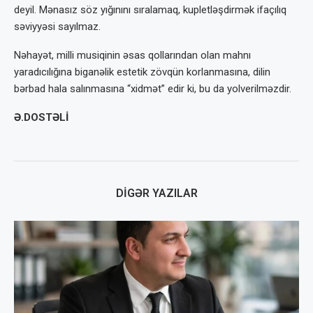
deyil. Mənasız söz yığınını sı­ralamaq, kupletləşdirmək ifaçılıq
səviyyəsi sayılmaz.
Nəhayət, milli musiqinin əsas qollarından olan mahnı
yaradıcılığına biganəlik estetik zövqün korlanmasına, dilin
bərbad hala salın­masına “xidmət” edir ki, bu da yolverilməz­dir.
Ə.DOSTƏLİ
DIGƏR YAZILAR