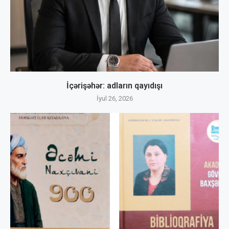
İçərişəhər: adların qayıdışı
İyul 26, 2026