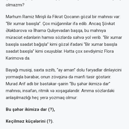
olmazmı?
Mərhum Ramiz Mirişli ilə Fikrət Qoca­nın gözəl bir mahnısı var:
“Bir xumar baxış­la”. Çox müğənnilər ifa edib. Ancaq Şövkət
Ələkbərova və İlhamə Quliyevadan başqa, bu mahnıya
müraciət edənlərin hamısı sözlərdə səhvə yol verib. “Bir xumar
baxışla səadət bağışla” kimi gözəl ifadəni “Bir xumar baxış­la
səadət baxışla” kimi oxuyublar. Hətta çox sevdiyimiz Flora
Kərimova da.
Bayağı musiqi, saxta sızıltı, “ay aman” dolu fəryadlar dinləyicini
yormaqla bərabər, onun zövqünə də mənfi təsir göstərir.
Murad Arif adlı bir bəstəkar-şairin “Bu şəhər ikimizə dar”
mahnısı, insafən, ritmik və xoşagələn­dir. Amma sözlərdəki
anlaşılmazlığı heç yerə yozmaq olmur:
Bu şəhər ikimizə dar (?),
Keçilməz küçələrini (?).