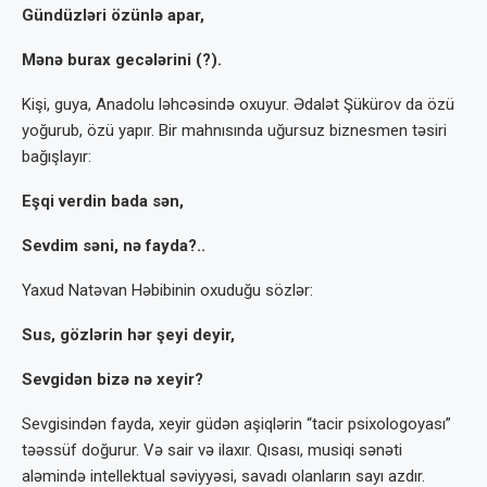
Gündüzləri özünlə apar,
Mənə burax gecələrini (?).
Kişi, guya, Anadolu ləhcəsində oxuyur. Ədalət Şükürov da özü
yoğurub, özü yapır. Bir mahnısında uğursuz biznesmen təsiri
ba­ğışlayır:
Eşqi verdin bada sən,
Sevdim səni, nə fayda?..
Yaxud Natəvan Həbibinin oxuduğu söz­lər:
Sus, gözlərin hər şeyi deyir,
Sevgidən bizə nə xeyir?
Sevgisindən fayda, xeyir güdən aşiqlərin “tacir psixologoyası”
təəssüf doğurur. Və sair və ilaxır. Qısası, musiqi sənəti
aləmində intel­lektual səviyyəsi, savadı olanların sayı azdır.