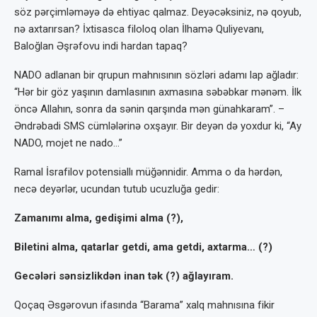
söz pərçimləməyə də ehtiyac qalmaz. Deyəcəksiniz, nə qoyub,
nə axtarırsan? İxtisasca filoloq olan İlhamə Quli­yevanı,
Baloğlan Əşrəfovu indi hardan tapaq?
NADO adlanan bir qrupun mahnısının sözləri adamı lap ağladır:
“Hər bir göz yaşı­nın damlasının axmasına səbəbkar mənəm. İlk
öncə Allahın, sonra da sənin qarşında mən günahkaram”. –
Əndrəbadi SMS cüm­lələrinə oxşayır. Bir deyən də yoxdur ki, “Ay
NADO, mojet ne nado…”
Ramal İsrafilov potensiallı müğənnidir. Amma o da hərdən,
necə deyərlər, ucundan tutub ucuzluğa gedir:
Zamanımı alma, gedişimi alma (?),
Biletini alma, qatarlar getdi, ama getdi, axtarma… (?)
Gecələri sənsizlikdən inan tək (?) ağla­yıram.
Qoçaq Əsgərovun ifasında “Barama” xalq mahnısına fikir