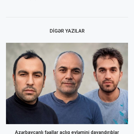
DIGƏR YAZILAR
Azərbaycanlı fəallar aclıq eyləmini dayandırıblar