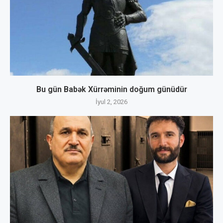
Bu gün Babək Xürrəminin doğum günüdür
İyul 2, 2026