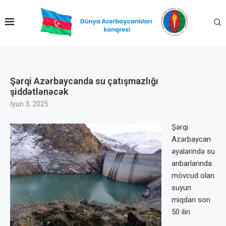
Şərqi Azərbaycanda su çatışmazlığı
şiddətlənəcək
İyun 3, 2025
Şərqi
Azərbaycan
əyalərində su
anbarlarında
mövcud olan
suyun
miqdarı son
50 ilin