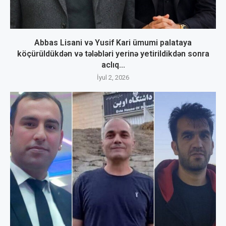
Abbas Lisani və Yusif Kari ümumi palataya
köçürüldükdən və tələbləri yerinə yetirildikdən sonra
aclıq...
İyul 2, 2026