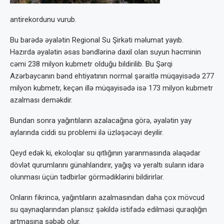
antirekordunu vurub.
Bu barədə əyalətin Regional Su Şirkəti məlumat yayıb.
Hazırda əyalətin əsas bəndlərinə daxil olan suyun həcminin
cəmi 238 milyon kubmetr olduğu bildirilib. Bu Şərqi
Azərbaycanın bənd ehtiyatının normal şəraitlə müqayisədə 277
milyon kubmetr, keçən illə müqayisədə isə 173 milyon kubmetr
azalması deməkdir.
Bundan sonra yağıntıların azalacağına görə, əyalətin yay
aylarında ciddi su problemi ilə üzləşəcəyi deyilir.
Qeyd edək ki, ekoloqlar su qıtlığının yaranmasında əlaqədar
dövlət qurumlarını günahlandırır, yağış və yeraltı suların idarə
olunması üçün tədbirlər görmədiklərini bildirirlər.
Onların fikrincə, yağıntıların azalmasından daha çox mövcud
su qaynaqlarından plansız şəkildə istifadə edilməsi quraqlığın
artmasına səbəb olur.