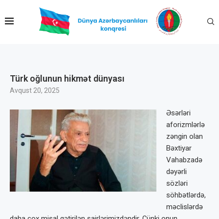
Türk oğlunun hikmət dünyası
Avqust 20, 2025
Əsərləri
aforizmlərlə
zəngin olan
Bəxtiyar
Vahabzadə
dəyərli
sözləri
söhbətlərdə,
məclislərdə
daha çox misal gətirilən şairlərimizdəndir. Çünki onun