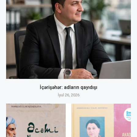
İçərişəhər: adların qayıdışı
İyul 26, 2026