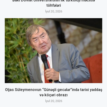
Bakı Dövlət Universitetinin ilk türkoloji məclisə
töhfələri
İyul 20, 2026
Oljas Süleymenovun “Günəşli gecələr”ində tarixi yaddaş
və köçəri obrazı
İyul 20, 2026