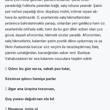
yaradıcılığı folklorla yaxından bağlı, xalq ruhuna yaxındır. Şairin
şeir nəfəsi yaşadığı dövr, düşdüyü mühit, ictimai-siyasi ab-
hava ilə ayrılmazdır. O, əsərlərində xalq hikmətlərindən
yetərincə bəhrələnməklə yanaşı, onlardan yeri gəldikcə həm öz
əsərlərində istifadə edib, həm də bu gün dillər əzbəri olan çox
gözəl, dəyərli aforizmlər, hikmətli sözlər yaradıb. Aforizmləri,
xalq hikmətlərini, kəlamları şeirin poetik dilinə uydurmaq və ya
fikrin ifadəsində bənzər söz seçimi ilə tarazlaşdırmaq Xalq
şairinin ustalığından, bacarığından xəbər verir. Bəxtiyar
Vahabzadənin bir sıra kəlamını oxuculara təqdim edirik:
 Qılınc bu gün varsa, sabah pas tutar,
Sözünsə qılıncı həmişə parlar.
 Əgər ana ürəyinə toxunsan,
Quş yuvası dağıdırsan elə bil.
 Nəsənsə, özün ol,