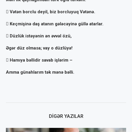
 Vətən borclu deyil, biz borcluyuq Vətənə.
 Keçmişinə daş atanın gələcəyinə güllə atarlar.
 Düzlük istəyənin ən əvvəl özü,
Əgər düz olmasa; vay o düzlüyə!
 Hamıya bəllidir savab işlərim –
Amma günahlarım tək mənə bəlli.
DIGƏR YAZILAR