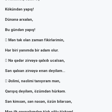
Kökündən yapış!
Dünənə arxalan,
Bu gündən yapış!
 Mən tək olan zaman fikirlərimin,
Hər biri yanımda bir adam olur.
 Nə qədər zirvəyə qalxıb ucalsan,
Sən qalxan zirvəyə enən deyiləm…
 Əslimi, nəslimi tanıyıram mən,
Qarışıq deyiləm, özümdən hürkəm.
Sən kimsən, sən nəsən, özün bilərsən,
Mən ilk qaynağımdan türk oğlu türkəm!