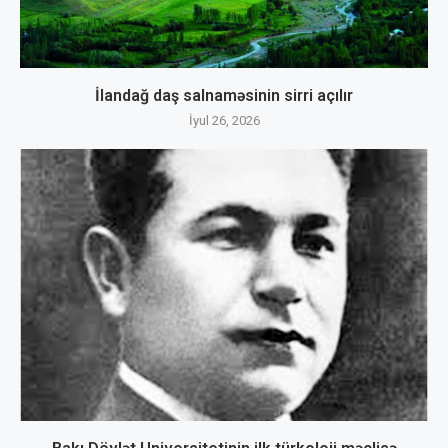
İlandağ daş salnaməsinin sirri açılır
İyul 26, 2026