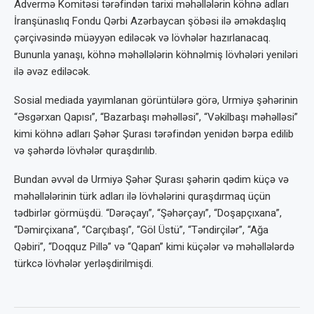
Advermə Komitəsi tərəfindən tarixi məhəllələrin köhnə adları
İranşünaslıq Fondu Qərbi Azərbaycan şöbəsi ilə əməkdaşlıq
çərçivəsində müəyyən ediləcək və lövhələr hazırlanacaq.
Bununla yanaşı, köhnə məhəllələrin köhnəlmiş lövhələri yeniləri
ilə əvəz ediləcək.
Sosial mediada yayımlanan görüntülərə görə, Urmiyə şəhərinin
“Əsgərxan Qapısı”, “Bazarbaşı məhəlləsi”, “Vəkilbaşı məhəlləsi”
kimi köhnə adları Şəhər Şurası tərəfindən yenidən bərpa edilib
və şəhərdə lövhələr quraşdırılıb.
Bundan əvvəl də Urmiyə Şəhər Şurası şəhərin qədim küçə və
məhəllələrinin türk adları ilə lövhələrini quraşdırmaq üçün
tədbirlər görmüşdü. “Dərəçayı”, “Şəhərçayı”, “Doşapçıxana”,
“Dəmirçixana”, “Carçıbaşı”, “Göl Üstü”, “Təndirçilər”, “Ağa
Qəbiri”, “Doqquz Pillə” və “Qapan” kimi küçələr və məhəllələrdə
türkcə lövhələr yerləşdirilmişdi.