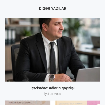
DIGƏR YAZILAR
İçərişəhər: adların qayıdışı
İyul 26, 2026