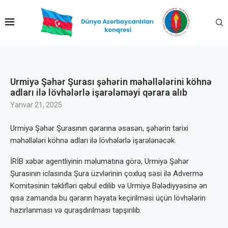
Urmiyə Şəhər Şurası şəhərin məhəllələrini köhnə
adları ilə lövhələrlə işarələməyi qərara alıb
Yanvar 21, 2025
Urmiyə Şəhər Şurasının qərarına əsasən, şəhərin tarixi
məhəllələri köhnə adları ilə lövhələrlə işarələnəcək.
İRİB xəbər agentliyinin məlumatına görə, Urmiyə Şəhər
Şurasının iclasında Şura üzvlərinin çoxluq səsi ilə Advermə
Komitəsinin təklifləri qəbul edilib və Urmiyə Bələdiyyəsinə ən
qısa zamanda bu qərarın həyata keçirilməsi üçün lövhələrin
hazırlanması və quraşdırılması tapşırılıb.