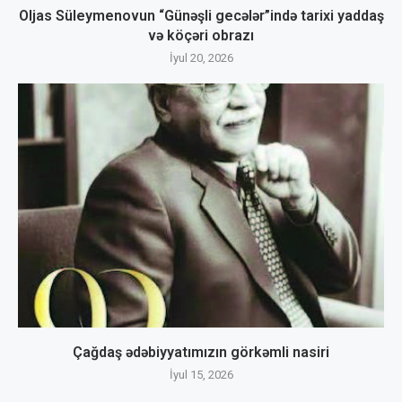
Oljas Süleymenovun “Günəşli gecələr”ində tarixi yaddaş
və köçəri obrazı
İyul 20, 2026
Çağdaş ədəbiyyatımızın görkəmli nasiri
İyul 15, 2026