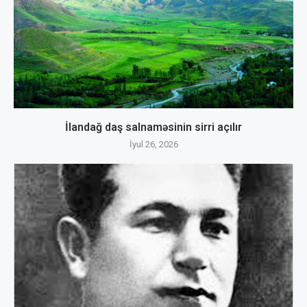
İlandağ daş salnaməsinin sirri açılır
İyul 26, 2026