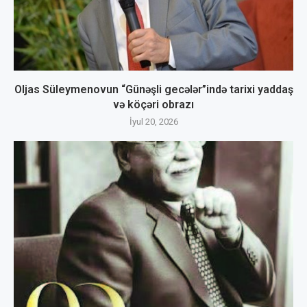
Oljas Süleymenovun “Günəşli gecələr”ində tarixi yaddaş
və köçəri obrazı
İyul 20, 2026