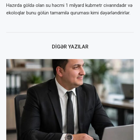
Hazırda göldə olan su həcmi 1 milyard kubmetr civarındadır və
ekoloqlar bunu gölün tamamilə quruması kimi dəyərləndirirlər.
DIGƏR YAZILAR