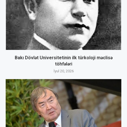
Bakı Dövlət Universitetinin ilk türkoloji məclisə
töhfələri
İyul 20, 2026