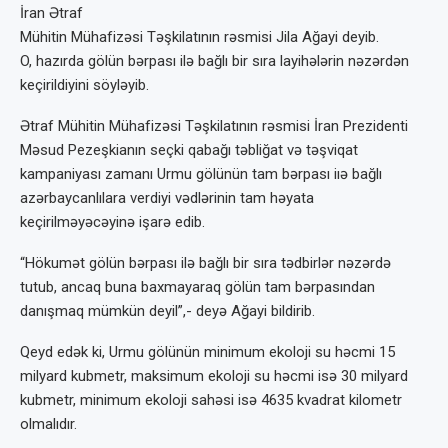
İran Ətraf
Mühitin Mühafizəsi Təşkilatının rəsmisi Jila Ağayi deyib.
O, hazırda gölün bərpası ilə bağlı bir sıra layihələrin nəzərdən
keçirildiyini söyləyib.
Ətraf Mühitin Mühafizəsi Təşkilatının rəsmisi İran Prezidenti
Məsud Pezeşkianın seçki qabağı təbliğat və təşviqat
kampaniyası zamanı Urmu gölünün tam bərpası iıə bağlı
azərbaycanlılara verdiyi vədlərinin tam həyata
keçirilməyəcəyinə işarə edib.
“Hökumət gölün bərpası ilə bağlı bir sıra tədbirlər nəzərdə
tutub, ancaq buna baxmayaraq gölün tam bərpasından
danışmaq mümkün deyil”,- deyə Ağayi bildirib.
Qeyd edək ki, Urmu gölünün minimum ekoloji su həcmi 15
milyard kubmetr, maksimum ekoloji su həcmi isə 30 milyard
kubmetr, minimum ekoloji sahəsi isə 4635 kvadrat kilometr
olmalıdır.