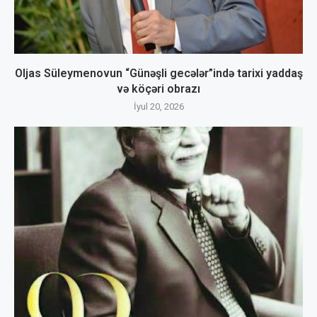
Oljas Süleymenovun “Günəşli gecələr”ində tarixi yaddaş
və köçəri obrazı
İyul 20, 2026