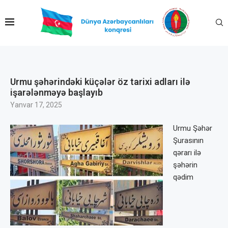
Urmu şəhərindəki küçələr öz tarixi adları ilə
işarələnməyə başlayıb
Yanvar 17, 2025
Urmu Şəhər
Şurasının
qərarı ilə
şəhərin
qədim