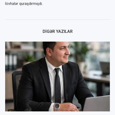
lövhələr quraşdırmışdı.
DIGƏR YAZILAR