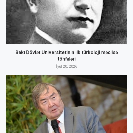
Bakı Dövlət Universitetinin ilk türkoloji məclisə
töhfələri
İyul 20, 2026