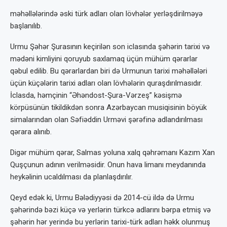
məhəllələrində əski türk adları olan lövhələr yerləşdirilməyə
başlanılıb.
Urmu Şəhər Şurasının keçirilən son iclasında şəhərin tarixi və
mədəni kimliyini qoruyub saxlamaq üçün mühüm qərarlar
qəbul edilib. Bu qərarlardan biri də Urmunun tarixi məhəllələri
üçün küçələrin tarixi adları olan lövhələrin quraşdırılmasıdır.
İclasda, həmçinin “Əhəndost-Şura-Vərzeş” kəsişmə
körpüsünün tikildikdən sonra Azərbaycan musiqisinin böyük
simalarından olan Səfiəddin Urməvi şərəfinə adlandırılması
qərara alınıb.
Digər mühüm qərar, Salmas yoluna xalq qəhrəmanı Kazım Xan
Quşçunun adının verilməsidir. Onun hava limanı meydanında
heykəlinin ucaldılması da planlaşdırılır.
Qeyd edək ki, Urmu Bələdiyyəsi də 2014-cü ildə də Urmu
şəhərində bəzi küçə və yerlərin türkcə adlarını bərpa etmiş və
şəhərin hər yerində bu yerlərin tarixi-türk adları həkk olunmuş