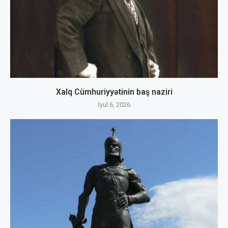
Xalq Cümhuriyyətinin baş naziri
İyul 6, 2026