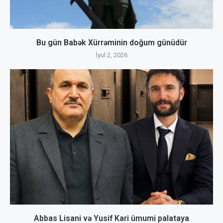
Bu gün Babək Xürrəminin doğum günüdür
İyul 2, 2026
Abbas Lisani və Yusif Kari ümumi palataya