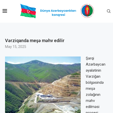
Vərziqanda meşə məhv edilir
May 15, 2025
Şərqi
Azərbaycan
əyalətinin
Vərziğan
bölgəsində
meşə
zolağının
məhv
edilməsi
prosesi