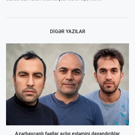
DIGƏR YAZILAR
Azərbaycanlı fəallar aclıq eyləmini dayandırıblar