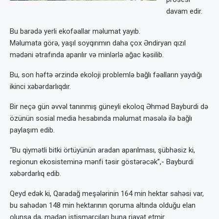
davam edir.
Bu barədə yerli ekofəallar məlumat yayıb.
Məlumata görə, yaşıl soyqırımın daha çox Əndiryan qızıl
mədəni ətrafında aparılır və minlərlə ağac kəsilib.
Bu, son həftə ərzində ekoloji problemlə bağlı fəalların yaydığı
ikinci xəbərdarlıqdır.
Bir neçə gün əvvəl tanınmış güneyli ekoloq Əhməd Bayburdi də
özünün sosial media hesabında məlumat məsələ ilə bağlı
paylaşım edib.
“Bu qiymətli bitki örtüyünün aradan aparılması, şübhəsiz ki,
regionun ekosisteminə mənfi təsir göstərəcək”,- Bayburdi
xəbərdarlıq edib.
Qeyd edək ki, Qaradağ meşələrinin 164 min hektar sahəsi var,
bu sahədən 148 min hektarının qoruma altında olduğu elan
olunsa da, mədən istismarçıları buna riayət etmir.