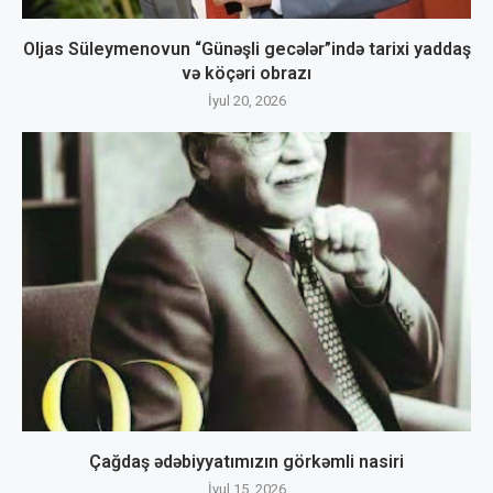
Oljas Süleymenovun “Günəşli gecələr”ində tarixi yaddaş
və köçəri obrazı
İyul 20, 2026
Çağdaş ədəbiyyatımızın görkəmli nasiri
İyul 15, 2026