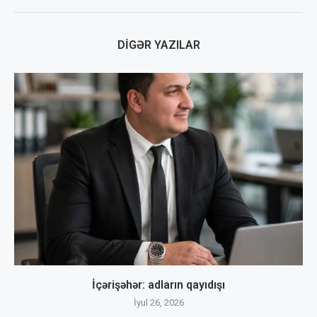
DIGƏR YAZILAR
İçərişəhər: adların qayıdışı
İyul 26, 2026