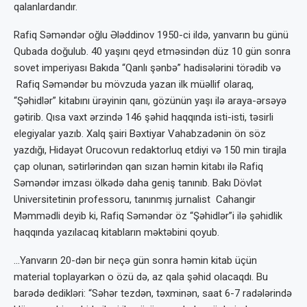
qalanlardandır.
Rafiq Səməndər oğlu Ələddinov 1950-ci ildə, yanvarın bu günü
Qubada doğulub. 40 yaşını qeyd etməsindən düz 10 gün sonra
sovet imperiyası Bakıda “Qanlı şənbə” hadisələrini törədib və
Rafiq Səməndər bu mövzuda yazan ilk müəllif olaraq,
“Şəhidlər” kitabını ürəyinin qanı, gözünün yaşı ilə araya-ərsəyə
gətirib. Qısa vaxt ərzində 146 şəhid haqqında isti-isti, təsirli
elegiyalar yazıb. Xalq şairi Bəxtiyar Vahabzadənin ön söz
yazdığı, Hidayət Orucovun redaktorluq etdiyi və 150 min tirajla
çap olunan, sətirlərindən qan sızan həmin kitabı ilə Rafiq
Səməndər imzası ölkədə daha geniş tanınıb. Bakı Dövlət
Universitetinin professoru, tanınmış jurnalist Cahangir
Məmmədli deyib ki, Rafiq Səməndər öz “Şəhidlər”i ilə şəhidlik
haqqında yazılacaq kitabların məktəbini qoyub.
…Yanvarın 20-dən bir neçə gün sonra həmin kitab üçün
material toplayarkən o özü də, az qala şəhid olacaqdı. Bu
barədə dedikləri: “Səhər tezdən, təxminən, saat 6-7 radələrində