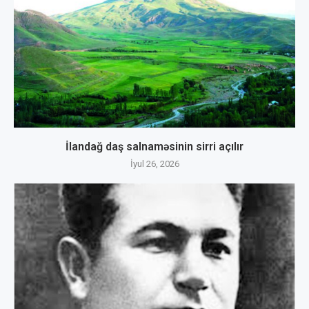
İlandağ daş salnaməsinin sirri açılır
İyul 26, 2026