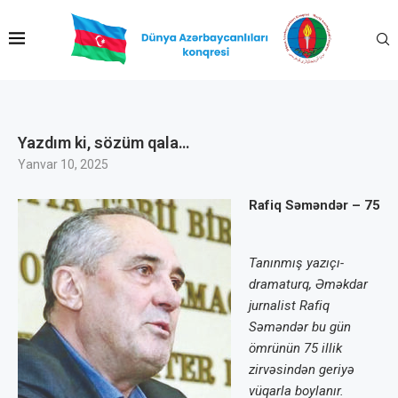
Yazdım ki, sözüm qala…
Yanvar 10, 2025
Rafiq Səməndər – 75
Tanınmış yazıçı-
dramaturq, Əməkdar
jurnalist Rafiq
Səməndər bu gün
ömrünün 75 illik
zirvəsindən geriyə
vüqarla boylanır.