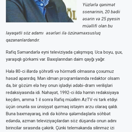
Yüzlərlə qənimət
ssenarinin, 20 bədii
əsərin və 25 pyesin
müəllifi olan bu
ləyaqətli söz adamı əsərləri ilə özünəməxsusluq
qazananlardandır.
Rafiq Səməndərlə eyni televiziyada çalışmışıq. Uca boyu, şux,
yaraşıqlı görkəmi var. Baxışlarından daim qayğı yağır.
Hələ 80-ci illərdə şöhrətli və hörmətli olmasına çoxumuz
həsəd aparırdıq. Mən idman proqramlarında redaktor olsam
da, bir gözüm elə hey onun işlədiyi ədəbi-dram verilişləri
redaksiyasında idi. Nəhayət, 1992-ci ildə həmin redaksiyaya
keçdim, amma 1 il sonra Rafiq müəllim AzTV-ni tərk etdiyi
üçün onunla sıx ünsiyyət qurmaq istəyim arzu olaraq qaldı.
Buna baxmayaraq, indi də köhnə qələmdaşlarla söhbət
edəndə, azman televiziyaçılardan söz düşəndə onun adını
birincilər sırasında çəkirik. Çünki teleməkanda silinməz izi