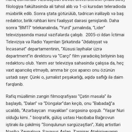
filologiya fakültəsində ali təhsil alıb və 1-ci kursdan teleradioda
müxbirlik edib. Sonra ştata götürülüb, tədricən irəliləyib və baş
redaktor, birlik rəhbəri kimi fəaliyyət dairəsi genişlənib. Daha
sonra “BMTİ” telekanalında, “Yurd” jurnalında, “Lider”
televiziyasında məsul vəzifələrdə çalışıb. 2005-ci ildən İctimai
Televiziya və Radio Yayımları Şirkətində “Ədəbiyyat və
İncəsənət” departamentinin, “Xüsusi layihələr üzrə
department”in direktoru və “Carçı” film yaradıcılıq birliyinin baş
redaktoru olub. Yarım əsr televiziya sahəsində çalışsa da, heç
vaxt aparıcılıq etməyib, amma bir çox aparıcı onu özünün
ustadı sayır. Çünki o, jurnalist peşəkarlığı, əqidə saflığı ilə daim
fərqlənib.
Rafiq müəllimin zəngin filmoqrafiyası “Çətin məsələ” ilə
başlayıb, “Dalan” və “Döngələr”dən keçib, onu “Babadağ”a
ucaldıb, “Azərbaycan mayakları” cərgəsinə qoşub. “Yaşar Nuri
olduğu kimi…” bioqrafik, gülüş ustası Hacıbaba Bağırovun
iştirakı ilə çəkilmiş “Sonqulunun sərgüzəştləri”, Xalq artistləri
Nəsibə Zeynalova, Səyavuş Aslan, Zərnigar Atakişiyevanın