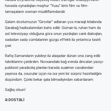
həvəslə oynadıqları məşhur “Yuxu” kimi film və film-
tamaşaların ssenari müəlliflərindəndir.
Qələm dostumuzun “Girovlar” adlanan çox maraqlı kitabında
Qarabağ hadisələrindən bəhs edilir. Güman ki, ruhən həm də
əsl televiziyaçı olduğuna görə onun yazdıqları canlı dialoqları,
sadədən sadə cümlələrinin güzgü effekti ilə yetərincə təsirli
çıxır.
Rafiq Səməndərin yubileyi ilə əlaqədar dünən ona zəng edib
təbriklərimi çatdırdım. Novxanıdakı bağ evində dincələn yazıçı-
publisist yaradıcılıq planları barədə sualımın cavabından
yayınsa da, oxucular üçün nə isə yeni bir sürpriz hazırladığını
düşündüm. Çünki bekar qala bilmədiyindən xəbərdaram.
Sağlıq olsun!
Ə.DOSTƏLİ