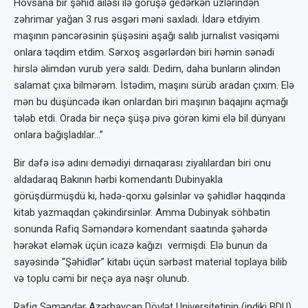
Hövsana bir şəhid ailəsi ilə görüşə gedərkən üzlərindən
zəhrimar yağan 3 rus əsgəri məni saxladı. İdarə etdiyim
maşının pəncərəsinin şüşəsini aşağı salıb jurnalist vəsiqəmi
onlara təqdim etdim. Sərxoş əsgərlərdən biri həmin sənədi
hirslə əlimdən vurub yerə saldı. Dedim, daha bunların əlindən
salamat çıxa bilmərəm. İstədim, maşını sürüb aradan çıxım. Elə
mən bu düşüncədə ikən onlardan biri maşının baqajını açmağı
tələb etdi. Orada bir neçə şüşə pivə görən kimi elə bil dünyanı
onlara bağışladılar…”
Bir dəfə isə adını demədiyi dırnaqarası ziyalılardan biri onu
aldadaraq Bakının hərbi komendantı Dubinyakla
görüşdürmüşdü ki, hədə-qorxu gəlsinlər və şəhidlər haqqında
kitab yazmaqdan çəkindirsinlər. Amma Dubinyak söhbətin
sonunda Rafiq Səməndərə komendant saatında şəhərdə
hərəkət eləmək üçün icazə kağızı vermişdi. Elə bunun da
sayəsində “Şəhidlər” kitabı üçün sərbəst material toplaya bilib
və toplu cəmi bir neçə aya nəşr olunub.
Rafiq Səməndər Azərbaycan Dövlət Universitetinin (indiki BDU)