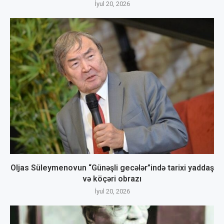
İyul 20, 2026
Oljas Süleymenovun “Günəşli gecələr”ində tarixi yaddaş
və köçəri obrazı
İyul 20, 2026