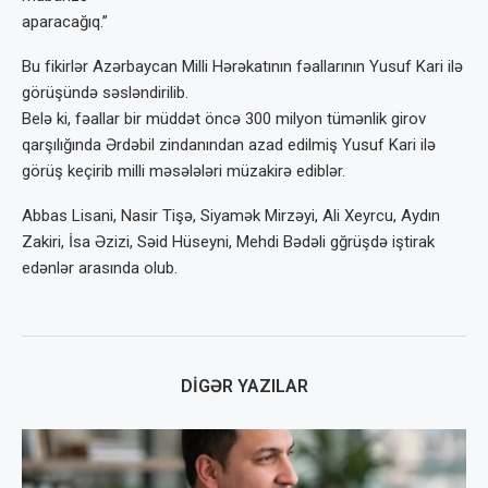
aparacağıq.”
Bu fikirlər Azərbaycan Milli Hərəkatının fəallarının Yusuf Kari ilə
görüşündə səsləndirilib.
Belə ki, fəallar bir müddət öncə 300 milyon tümənlik girov
qarşılığında Ərdəbil zindanından azad edilmiş Yusuf Kari ilə
görüş keçirib milli məsələləri müzakirə ediblər.
Abbas Lisani, Nasir Tişə, Siyamək Mirzəyi, Ali Xeyrcu, Aydın
Zakiri, İsa Əzizi, Səid Hüseyni, Mehdi Bədəli gğrüşdə iştirak
edənlər arasında olub.
DIGƏR YAZILAR