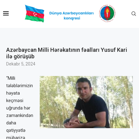
Azərbaycan Milli Hərəkatının fəalları Yusuf Kari
ilə görüşüb
Dekabr 5, 2024
“Milli
tələblərimizin
həyata
keçməsi
uğrunda hər
zamankindən
daha
qətiyyətlə
mübarizə