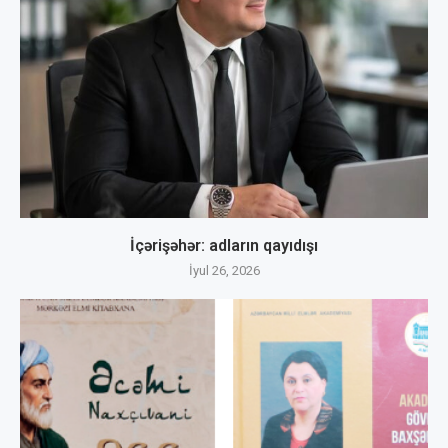
İçərişəhər: adların qayıdışı
İyul 26, 2026