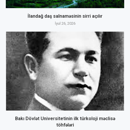
İlandağ daş salnaməsinin sirri açılır
İyul 26, 2026
Bakı Dövlət Universitetinin ilk türkoloji məclisə
töhfələri