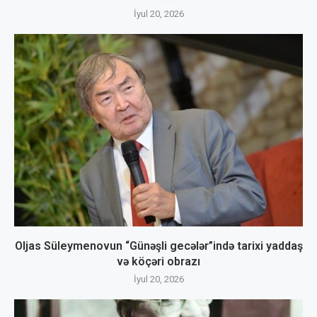
İyul 20, 2026
Oljas Süleymenovun “Günəşli gecələr”ində tarixi yaddaş
və köçəri obrazı
İyul 20, 2026