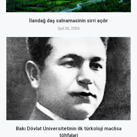
İlandağ daş salnaməsinin sirri açılır
İyul 26, 2026
Bakı Dövlət Universitetinin ilk türkoloji məclisə
töhfələri