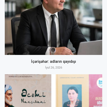
İçərişəhər: adların qayıdışı
İyul 26, 2026