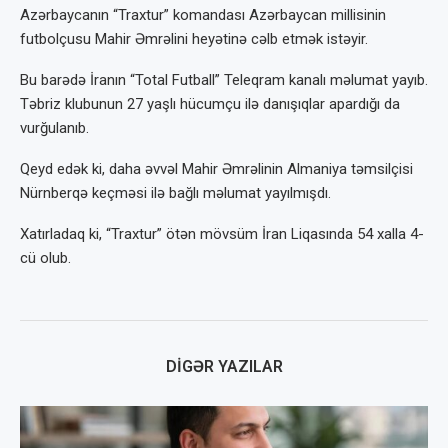
Azərbaycanın “Traxtur” komandası Azərbaycan millisinin
futbolçusu Mahir Əmrəlini heyətinə cəlb etmək istəyir.
Bu barədə İranın “Total Futball” Teleqram kanalı məlumat yayıb.
Təbriz klubunun 27 yaşlı hücumçu ilə danışıqlar apardığı da
vurğulanıb.
Qeyd edək ki, daha əvvəl Mahir Əmrəlinin Almaniya təmsilçisi
Nürnberqə keçməsi ilə bağlı məlumat yayılmışdı.
Xatırladaq ki, “Traxtur” ötən mövsüm İran Liqasında 54 xalla 4-
cü olub.
DIGƏR YAZILAR