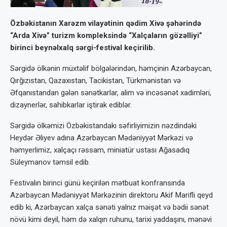
Özbəkistanın Xarəzm vilayətinin qədim Xivə şəhərində
“Arda Xivə” turizm kompleksində “Xalçaların gözəlliyi”
birinci beynəlxalq sərgi-festival keçirilib.
Sərgidə ölkənin müxtəlif bölgələrindən, həmçinin Azərbaycan,
Qırğızıstan, Qazaxıstan, Tacikistan, Türkmənistan və
Əfqanıstandan gələn sənətkarlar, alim və incəsənət xadimləri,
dizaynerlər, sahibkarlar iştirak ediblər.
Sərgidə ölkəmizi Özbəkistandakı səfirliyimizin nəzdindəki
Heydər Əliyev adına Azərbaycan Mədəniyyət Mərkəzi və
həmyerlimiz, xalçaçı rəssam, miniatür ustası Ağasadıq
Süleymanov təmsil edib.
Festivalın birinci günü keçirilən mətbuat konfransında
Azərbaycan Mədəniyyət Mərkəzinin direktoru Akif Marifli qeyd
edib ki, Azərbaycan xalça sənəti yalnız məişət və bədii sənət
növü kimi deyil, həm də xalqın ruhunu, tarixi yaddaşını, mənəvi