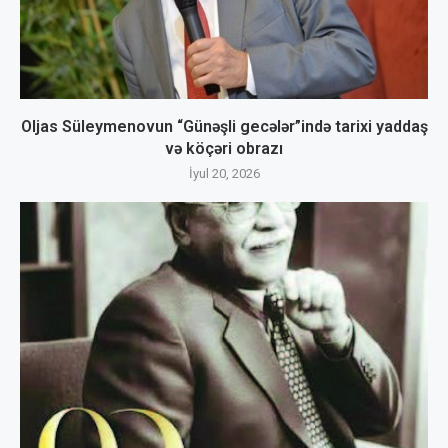
Oljas Süleymenovun “Günəşli gecələr”ində tarixi yaddaş
və köçəri obrazı
İyul 20, 2026