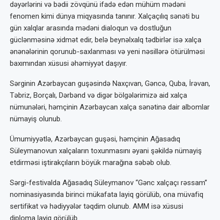
dəyərlərini və bədii zövqünü ifadə edən mühüm mədəni
fenomen kimi dünya miqyasında tanınır. Xalçaçılıq sənəti bu
gün xalqlar arasında mədəni dialoqun və dostluğun
güclənməsinə xidmət edir, belə beynəlxalq tədbirlər isə xalça
ənənələrinin qorunub-saxlanması və yeni nəsillərə ötürülməsi
baxımından xüsusi əhəmiyyət daşıyır.
Sərginin Azərbaycan guşəsində Naxçıvan, Gəncə, Quba, İrəvan,
Təbriz, Borçalı, Dərbənd və digər bölgələrimizə aid xalça
nümunələri, həmçinin Azərbaycan xalça sənətinə dair albomlar
nümayiş olunub.
Ümumiyyətlə, Azərbaycan guşəsi, həmçinin Ağasadıq
Süleymanovun xalçaların toxunmasını əyani şəkildə nümayiş
etdirməsi iştirakçıların böyük marağına səbəb olub.
Sərgi-festivalda Ağasadıq Süleymanov “Gənc xalçaçı rəssam”
nominasiyasında birinci mükafata layiq görülüb, ona müvafiq
sertifikat və hədiyyələr təqdim olunub. AMM isə xüsusi
diploma layiq görülüb.