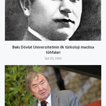
Bakı Dövlət Universitetinin ilk türkoloji məclisə
töhfələri
İyul 20, 2026