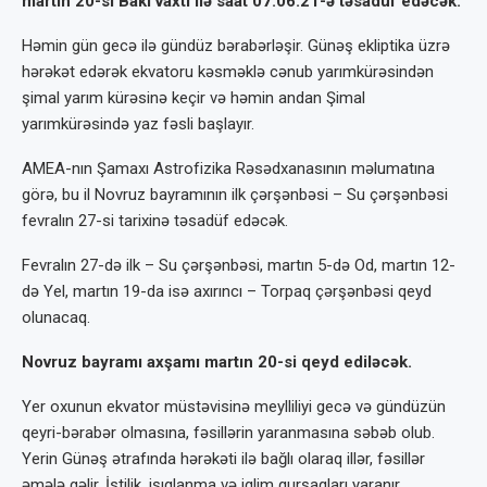
martın 20-si Bakı vaxtı ilə saat 07:06:21-ə təsadüf edəcək.
Həmin gün gecə ilə gündüz bərabərləşir. Günəş ekliptika üzrə
hərəkət edərək ekvatoru kəsməklə cənub yarımkürəsindən
şimal yarım kürəsinə keçir və həmin andan Şimal
yarımkürəsində yaz fəsli başlayır.
AMEA-nın Şamaxı Astrofizika Rəsədxanasının məlumatına
görə, bu il Novruz bayramının ilk çərşənbəsi – Su çərşənbəsi
fevralın 27-si tarixinə təsadüf edəcək.
Fevralın 27-də ilk – Su çərşənbəsi, martın 5-də Od, martın 12-
də Yel, martın 19-da isə axırıncı – Torpaq çərşənbəsi qeyd
olunacaq.
Novruz bayramı axşamı martın 20-si qeyd ediləcək.
Yer oxunun ekvator müstəvisinə meylliliyi gecə və gündüzün
qeyri-bərabər olmasına, fəsillərin yaranmasına səbəb olub.
Yerin Günəş ətrafında hərəkəti ilə bağlı olaraq illər, fəsillər
əmələ gəlir. İstilik, işıqlanma və iqlim qurşaqları yaranır.