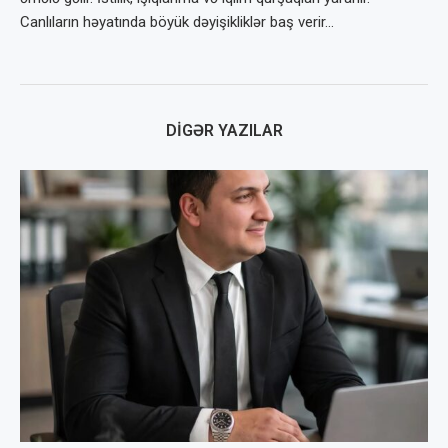
Canlıların həyatında böyük dəyişikliklər baş verir…
DIGƏR YAZILAR