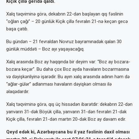
Kiçik çillə geridə qaldı.
Xalq təqviminə görə, dekabrın 22-dən başlayan qış fəslinin
“oğlan çağı” – 20 günlük Kiçik çillə fevralın 21-nə keçən gecə
başa çatıb.
Bu gündən – 21 fevraldan Novruz bayramınadək qalan 30
günlük müddəti – Boz ayı yaşayacağıq.
Xalq arasında Boz ay haqqında bir deyim var: “Boz ay bozara-
bozara keçər”. Bu daha çox Boz ayda havaların bozarmasına
və dəyişkənliyinə işarədir. Bu ayın xalq arasında adının həm də
“ağlar-gülər” adlanması havaların dəyişkən olması ilə
əlaqədardır.
Xalq təqviminə görə, qış üç hissədən ibarətdir: dekabrın 22-dən
yanvarın 31-dək Böyük çillə, yanvarın 31-dən fevralın 21-dək
Kiçik çillə, fevralın 21-dən martın 20-dək Boz ay davam edir.
Qeyd edək ki, Azərbaycana bu il yaz fəslinin daxil olması