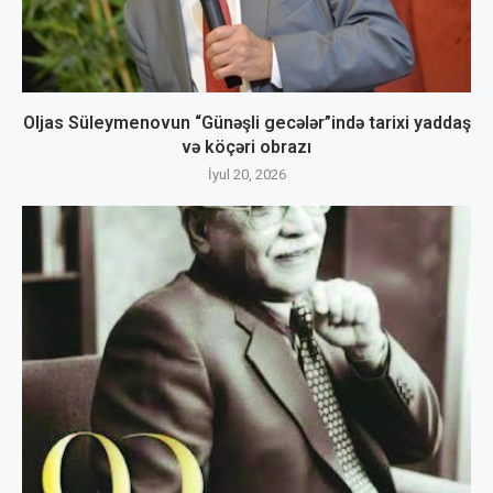
Oljas Süleymenovun “Günəşli gecələr”ində tarixi yaddaş
və köçəri obrazı
İyul 20, 2026