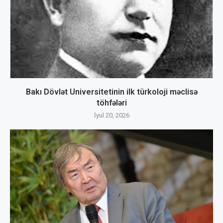
Bakı Dövlət Universitetinin ilk türkoloji məclisə
töhfələri
İyul 20, 2026