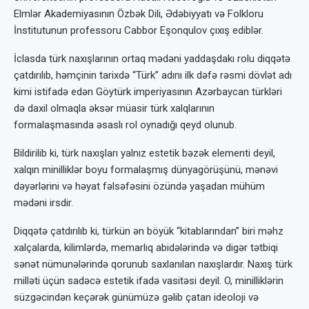
Elmlər Akademiyasının Özbək Dili, Ədəbiyyatı və Folkloru
İnstitutunun professoru Cabbor Eşonqulov çıxış ediblər.
İclasda türk naxışlarının ortaq mədəni yaddaşdakı rolu diqqətə
çatdırılıb, həmçinin tarixdə “Türk” adını ilk dəfə rəsmi dövlət adı
kimi istifadə edən Göytürk imperiyasının Azərbaycan türkləri
də daxil olmaqla əksər müasir türk xalqlarının
formalaşmasında əsaslı rol oynadığı qeyd olunub.
Bildirilib ki, türk naxışları yalnız estetik bəzək elementi deyil,
xalqın minilliklər boyu formalaşmış dünyagörüşünü, mənəvi
dəyərlərini və həyat fəlsəfəsini özündə yaşadan mühüm
mədəni irsdir.
Diqqətə çatdırılıb ki, türkün ən böyük “kitablarından” biri məhz
xalçalarda, kilimlərdə, memarlıq abidələrində və digər tətbiqi
sənət nümunələrində qorunub saxlanılan naxışlardır. Naxış türk
milləti üçün sadəcə estetik ifadə vasitəsi deyil. O, minilliklərin
süzgəcindən keçərək günümüzə gəlib çatan ideoloji və