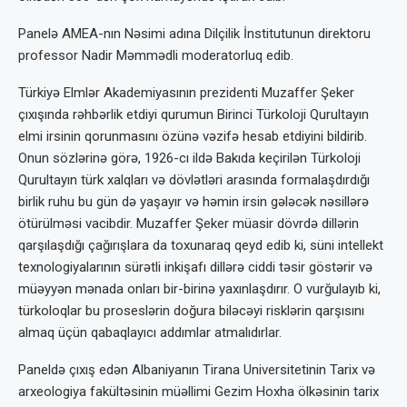
Panelə AMEA-nın Nəsimi adına Dilçilik İnstitutunun direktoru
professor Nadir Məmmədli moderatorluq edib.
Türkiyə Elmlər Akademiyasının prezidenti Muzaffer Şeker
çıxışında rəhbərlik etdiyi qurumun Birinci Türkoloji Qurultayın
elmi irsinin qorunmasını özünə vəzifə hesab etdiyini bildirib.
Onun sözlərinə görə, 1926-cı ildə Bakıda keçirilən Türkoloji
Qurultayın türk xalqları və dövlətləri arasında formalaşdırdığı
birlik ruhu bu gün də yaşayır və həmin irsin gələcək nəsillərə
ötürülməsi vacibdir. Muzaffer Şeker müasir dövrdə dillərin
qarşılaşdığı çağırışlara da toxunaraq qeyd edib ki, süni intellekt
texnologiyalarının sürətli inkişafı dillərə ciddi təsir göstərir və
müəyyən mənada onları bir-birinə yaxınlaşdırır. O vurğulayıb ki,
türkoloqlar bu proseslərin doğura biləcəyi risklərin qarşısını
almaq üçün qabaqlayıcı addımlar atmalıdırlar.
Paneldə çıxış edən Albaniyanın Tirana Universitetinin Tarix və
arxeologiya fakültəsinin müəllimi Gezim Hoxha ölkəsinin tarix