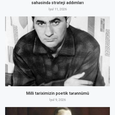
sahəsində strateji addımları
İyul 11, 2026
Milli tariximizin poetik tərənnümü
İyul 9, 2026