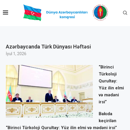
Azərbaycanda Türk Dünyası Həftəsi
İyul 1, 2026
“Birinci
Türkoloji
Qurultay:
Yüz ilin elmi
və mədəni
irsi”
Bakıda
keçirilən
“Birinci Türkoloji Qurultay: Yüz ilin elmi və mədəni irsi”