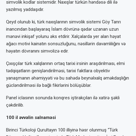
simvolik kodlar sistemidir. Naxışlar türkün həndəsə dili ilə
yazılmış yaddaşıdır.
Qeyd olunub ki, türk naxışlarının simvolik sistemi Göy Tanrı
inancından başlayaraq İslam dövrünə qədər uzanan uzun
mənəvi inkişaf yolunu əks etdirir. Xalçalarda yer alan həyat
ağacı motivi kainatın sonsuzluğunu, nəsillərin davamlılığını və
həyatın dövranını simvolizə edir.
Çıxışçılar türk xalqlarının ortaq tarixi irsinin araşdırılması, elmi
tədqiqatların genişləndirilməsi, tarixi faktlara obyektiv
yanaşmanın əhəmiyyəti və bu sahədə beynəlxalq əməkdaşlığın
gücləndirilməsi ilə bağlı fikirlərini bölüşüblər.
Panel iclasının sonunda konqres iştirakçıları ilə xatirə şəkli
çəkdirilib.
100 il əvvəlin salnaməsi
Birinci Türkoloji Qurultayın 100 illiyinə həsr olunmuş “Türk