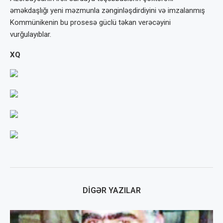
əməkdaşlığı yeni məzmunla zənginləşdirdiyini və imzalanmış
Kommünikenin bu prosesə güclü təkan verəcəyini
vurğulayıblar.
XQ
DIGƏR YAZILAR