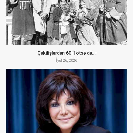
Çəkilişlərdən 60 il ötsə də…
İyul 26, 2026