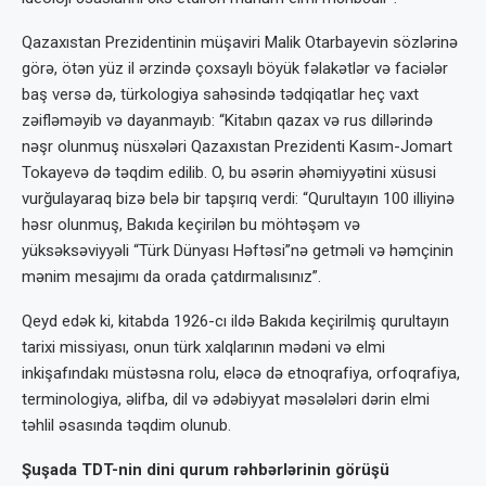
Qazaxıstan Prezidentinin müşaviri Malik Otarbayevin sözlərinə
görə, ötən yüz il ərzində çoxsaylı böyük fəlakətlər və faciələr
baş versə də, türkologiya sahəsində tədqiqatlar heç vaxt
zəifləməyib və dayanmayıb: “Kitabın qazax və rus dillərində
nəşr olunmuş nüsxələri Qazaxıstan Prezidenti Kasım-Jomart
Tokayevə də təqdim edilib. O, bu əsərin əhəmiyyətini xüsusi
vurğulayaraq bizə belə bir tapşırıq verdi: “Qurultayın 100 illiyinə
həsr olunmuş, Bakıda keçirilən bu möhtəşəm və
yüksəksəviyyəli “Türk Dünyası Həftəsi”nə getməli və həmçinin
mənim mesajımı da orada çatdırmalısınız”.
Qeyd edək ki, kitabda 1926-cı ildə Bakıda keçirilmiş qurultayın
tarixi missiyası, onun türk xalqlarının mədəni və elmi
inkişafındakı müstəsna rolu, eləcə də etnoqrafiya, orfoqrafiya,
terminologiya, əlifba, dil və ədəbiyyat məsələləri dərin elmi
təhlil əsasında təqdim olunub.
Şuşada TDT-nin dini qurum rəhbərlərinin görüşü