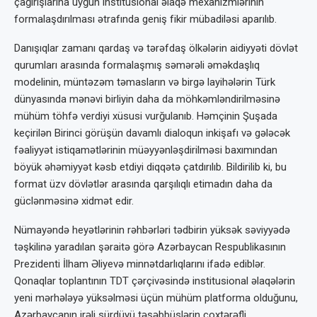
çağırışlarına uyğun institusional əlaqə mexanizmlərinin
formalaşdırılması ətrafında geniş fikir mübadiləsi aparılıb.
Danışıqlar zamanı qardaş və tərəfdaş ölkələrin aidiyyəti dövlət
qurumları arasında formalaşmış səmərəli əməkdaşlıq
modelinin, müntəzəm təmasların və birgə layihələrin Türk
dünyasında mənəvi birliyin daha da möhkəmləndirilməsinə
mühüm töhfə verdiyi xüsusi vurğulanıb. Həmçinin Şuşada
keçirilən Birinci görüşün davamlı dialoqun inkişafı və gələcək
fəaliyyət istiqamətlərinin müəyyənləşdirilməsi baxımından
böyük əhəmiyyət kəsb etdiyi diqqətə çatdırılıb. Bildirilib ki, bu
format üzv dövlətlər arasında qarşılıqlı etimadın daha da
güclənməsinə xidmət edir.
Nümayəndə heyətlərinin rəhbərləri tədbirin yüksək səviyyədə
təşkilinə yaradılan şəraitə görə Azərbaycan Respublikasının
Prezidenti İlham Əliyevə minnətdarlıqlarını ifadə ediblər.
Qonaqlar toplantının TDT çərçivəsində institusional əlaqələrin
yeni mərhələyə yüksəlməsi üçün mühüm platforma olduğunu,
Azərbaycanın irəli sürdüyü təşəbbüslərin çoxtərəfli