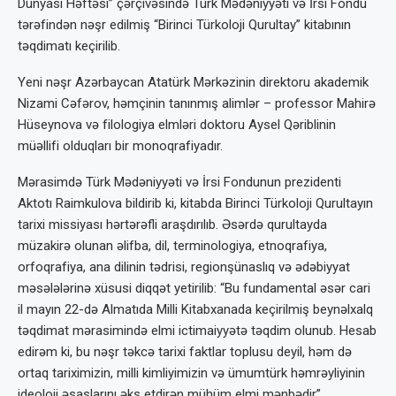
Dünyası Həftəsi” çərçivəsində Türk Mədəniyyəti və İrsi Fondu
tərəfindən nəşr edilmiş “Birinci Türkoloji Qurultay” kitabının
təqdimatı keçirilib.
Yeni nəşr Azərbaycan Atatürk Mərkəzinin direktoru akademik
Nizami Cəfərov, həmçinin tanınmış alimlər – professor Mahirə
Hüseynova və filologiya elmləri doktoru Aysel Qəriblinin
müəllifi olduqları bir monoqrafiyadır.
Mərasimdə Türk Mədəniyyəti və İrsi Fondunun prezidenti
Aktotı Raimkulova bildirib ki, kitabda Birinci Türkoloji Qurultayın
tarixi missiyası hərtərəfli araşdırılıb. Əsərdə qurultayda
müzakirə olunan əlifba, dil, terminologiya, etnoqrafiya,
orfoqrafiya, ana dilinin tədrisi, regionşünaslıq və ədəbiyyat
məsələlərinə xüsusi diqqət yetirilib: “Bu fundamental əsər cari
il mayın 22-də Almatıda Milli Kitabxanada keçirilmiş beynəlxalq
təqdimat mərasimində elmi ictimaiyyətə təqdim olunub. Hesab
edirəm ki, bu nəşr təkcə tarixi faktlar toplusu deyil, həm də
ortaq tariximizin, milli kimliyimizin və ümumtürk həmrəyliyinin
ideoloji əsaslarını əks etdirən mühüm elmi mənbədir”.