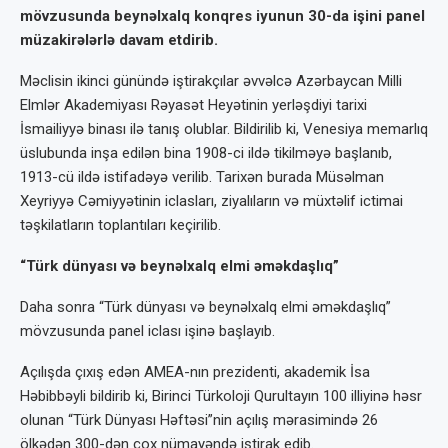
mövzusunda beynəlxalq konqres iyunun 30-da işini panel
müzakirələrlə davam etdirib.
Məclisin ikinci günündə iştirakçılar əvvəlcə Azərbaycan Milli
Elmlər Akademiyası Rəyasət Heyətinin yerləşdiyi tarixi
İsmailiyyə binası ilə tanış olublar. Bildirilib ki, Venesiya memarlıq
üslubunda inşa edilən bina 1908-ci ildə tikilməyə başlanıb,
1913-cü ildə istifadəyə verilib. Tarixən burada Müsəlman
Xeyriyyə Cəmiyyətinin iclasları, ziyalıların və müxtəlif ictimai
təşkilatların toplantıları keçirilib.
“Türk dünyası və beynəlxalq elmi əməkdaşlıq”
Daha sonra “Türk dünyası və beynəlxalq elmi əməkdaşlıq”
mövzusunda panel iclası işinə başlayıb.
Açılışda çıxış edən AMEA-nın prezidenti, akademik İsa
Həbibbəyli bildirib ki, Birinci Türkoloji Qurultayın 100 illiyinə həsr
olunan “Türk Dünyası Həftəsi”nin açılış mərasimində 26
ölkədən 300-dən çox nümayəndə iştirak edib.