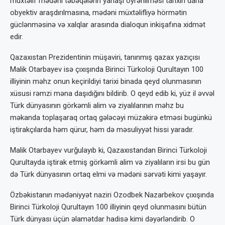
müxtəlif mədəni təbəqələrin yanaşı öyrənilməsi tarixin daha
obyektiv araşdırılmasına, mədəni müxtəlifliyə hörmətin
güclənməsinə və xalqlar arasında dialoqun inkişafına xidmət
edir.
Qazaxıstan Prezidentinin müşaviri, tanınmış qazax yazıçısı
Malik Otarbayev isə çıxışında Birinci Türkoloji Qurultayın 100
illiyinin məhz onun keçirildiyi tarixi binada qeyd olunmasının
xüsusi rəmzi məna daşıdığını bildirib. O qeyd edib ki, yüz il əvvəl
Türk dünyasının görkəmli alim və ziyalılarının məhz bu
məkanda toplaşaraq ortaq gələcəyi müzakirə etməsi bugünkü
iştirakçılarda həm qürur, həm də məsuliyyət hissi yaradır.
Malik Otarbayev vurğulayıb ki, Qazaxıstandan Birinci Türkoloji
Qurultayda iştirak etmiş görkəmli alim və ziyalıların irsi bu gün
də Türk dünyasının ortaq elmi və mədəni sərvəti kimi yaşayır.
Özbəkistanın mədəniyyət naziri Ozodbek Nazarbekov çıxışında
Birinci Türkoloji Qurultayın 100 illiyinin qeyd olunmasını bütün
Türk dünyası üçün əlamətdar hadisə kimi dəyərləndirib. O