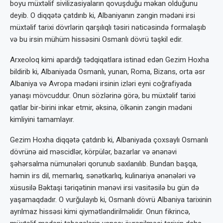
boyu müxtəlif sivilizasiyaların qovuşduğu məkan olduğunu
deyib. O diqqətə çatdırıb ki, Albaniyanın zəngin mədəni irsi
müxtəlif tarixi dövrlərin qarşılıqlı təsiri nəticəsində formalaşıb
və bu irsin mühüm hissəsini Osmanlı dövrü təşkil edir.
Arxeoloq kimi apardığı tədqiqatlara istinad edən Gezim Hoxha
bildirib ki, Albaniyada Osmanlı, yunan, Roma, Bizans, orta əsr
Albaniya və Avropa mədəni irsinin izləri eyni coğrafiyada
yanaşı mövcuddur. Onun sözlərinə görə, bu müxtəlif tarixi
qatlar bir-birini inkar etmir, əksinə, ölkənin zəngin mədəni
kimliyini tamamlayır.
Gezim Hoxha diqqətə çatdırıb ki, Albaniyada çoxsaylı Osmanlı
dövrünə aid məscidlər, körpülər, bazarlar və ənənəvi
şəhərsalma nümunələri qorunub saxlanılıb. Bundan başqa,
həmin irs dil, memarlıq, sənətkarlıq, kulinariya ənənələri və
xüsusilə Bəktaşi təriqətinin mənəvi irsi vasitəsilə bu gün də
yaşamaqdadır. O vurğulayıb ki, Osmanlı dövrü Albaniya tarixinin
ayrılmaz hissəsi kimi qiymətləndirilməlidir. Onun fikrincə,