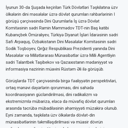
İyunun 30-da Şuşada keçirilən Türk Dövlətləri Təşkilatına üzv
ölkələrin dini məsələlər üzrə dövlət qurumları rəhbərlərinin I
görüşü çərçivəsində Dini Qurumlarla İş üzrə Dövlət
Komitəsinin sədri Ramin Məmmədov TDT-nin Baş katibi
Kubanıçbek Ömüralıyev, Türkiyə Diyanət İşləri İdarəsinin sədri
Safi Arpaquş, Özbəkistanın Dini Məsələlər Komitəsinin sədri
Sodik Toşboyev, Qırğız Respublikası Prezidenti yanında Dini
Məsələlər və Millətlərarası Münasibətlər üzrə Milli Agentliyin
sədri Talantbek Taşibekov və Qazaxıstanın mədəniyyət və
informasiya nazirinin müavini Rüstəm Əli ilə görüşüb.
Görüşlərdə TDT çərçivəsində birgə fəaliyyətin perspektivləri,
ortaq mənəvi dəyərlərin qorunması, dini sahədə
koordinasiyanın gücləndirilməsi, dini radikalizm və
ekstremizmlə mübarizə, eləcə də müvafiq dövlət qurumları
arasında təcrübə mübadiləsinin əhəmiyyəti müzakirə olunub.
Eyni zamanda, təşkilata üzv ölkələrdə dövlət-din
münasibətlərinin təkmilləşdirilməsi və müasir dövrün