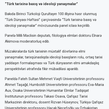
“Türk tarixinə baxış və ideoloji yanaşmalar”
Bakıda Birinci Türkoloji Qurultayın 100 illiyinə həsr olunmuş
“Türk Dünyası Həftəsi” çərçivəsində “Türk tarixinə baxış və
ideoloji yanaşmalar” mövzusunda panel iclası keçirilib.
Panelə Milli Məclisin deputatı, filologiya elmləri doktoru Elnarə
Akimova moderatorluq edib.
Müzakirələrdə türk tarixinin müxtəlif dövrlərinə elmi
yanaşmalar, tarixşünaslıqda ideoloji baxışların rolu, ortaq tarixi
yaddaşın formalaşması və Türk dünyasının elmi əməkdaşlıq
perspektivləri ətrafında fikir mübadiləsi aparılıb.
Paneldə Fateh Sultan Mehmet Vəqfi Universitetinin professoru
Ahmet Taşağıl, Humboldt Universitetinin professoru Eva-Maria
Aux, Osaka Universitetinin Humanitar Elmlər Tədqiqat
İnstitutunun professoru Takasi Osava, Qafqaz Tarixi
Mərkəzinin direktoru, dosent Rizvan Hüseynov, Türkiyə Qafqaz
Universitetinin professoru Hacalı Necefoğlu və Özbəkistan