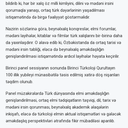
bildirib ki, hər bir xalq öz milli kimliyini, dilini və mədəni irsini
qorumaqla yanaşı, ortaq türk dəyərlərinin yaşadılması
istiqamətində də birgə fəaliyyət göstərməlidir.
Nazirin sözlərinə görə, beynəlxalq konqreslər, elmi forumlar,
mədəni layihələr, kitablar və filmlər türk xalqlarını bir-birinə daha
da yaxınlaşdırır. O əlavə edib ki, Özbəkistanda da ortaq tarixi və
mədəni irsin təbliği, eləcə də beynəlxalq əməkdaşlığın
genişləndirilməsi istiqamətində ardıcıl layihələr həyata keçirilir.
Birinci panel sessiyanın sonunda Birinci Türkoloji Qurultayın
100 illik yubileyi münasibətilə təsis edilmiş xatirə döş nişanları
təqdim olunub.
Panel müzakirələrdə Türk dünyasında elmi əməkdaşlığın
genişləndirilməsi, ortaq elmi tədqiqatların təşviqi, dil, tarix və
mədəni irsin qorunması, beynəlxalq akademik əlaqələrin
inkişafı, eləcə də türkoloji elmin aktual istiqamətləri və gələcək
əməkdaşlıq perspektivləri ətrafında fikir mübadiləsi aparılıb.