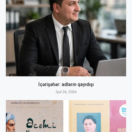
İçərişəhər: adların qayıdışı
İyul 26, 2026