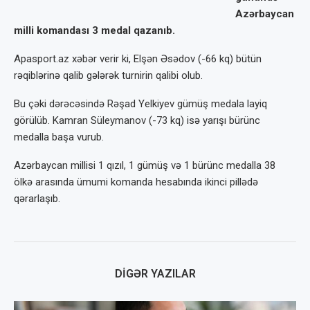
Azərbaycan
milli komandası 3 medal qazanıb.
Apasport.az xəbər verir ki, Elşən Əsədov (-66 kq) bütün
rəqiblərinə qalib gələrək turnirin qalibi olub.
Bu çəki dərəcəsində Rəşad Yelkiyev gümüş medala layiq
görülüb. Kamran Süleymanov (-73 kq) isə yarışı bürünc
medalla başa vurub.
Azərbaycan millisi 1 qızıl, 1 gümüş və 1 bürünc medalla 38
ölkə arasında ümumi komanda hesabında ikinci pillədə
qərarlaşıb.
DIGƏR YAZILAR