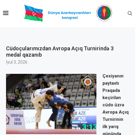
Cüdoçularımızdan Avropa Açıq Turnirində 3
medal qazanıb
İyul 3, 2026
Çexiyanın
paytaxtı
Praqada
keçirilən
cüdo üzrə
Avropa Açıq
Turnirinin
ilk yarış
günündə