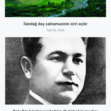
İlandağ daş salnaməsinin sirri açılır
İyul 26, 2026