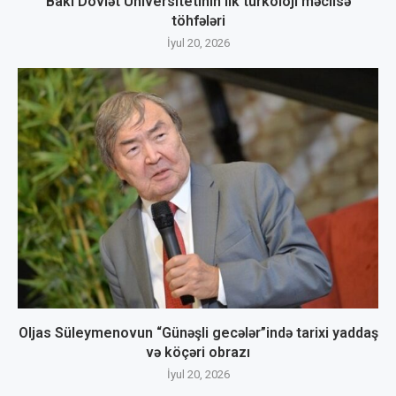
Bakı Dövlət Universitetinin ilk türkoloji məclisə
töhfələri
İyul 20, 2026
Oljas Süleymenovun “Günəşli gecələr”ində tarixi yaddaş
və köçəri obrazı
İyul 20, 2026