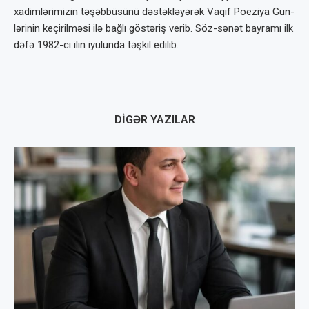
xadimlərimizin təşəbbü­sünü dəstəkləyərək Vaqif Poeziya Gün­
lərinin keçirilməsi ilə bağlı göstəriş verib. Söz-sənət bayramı ilk
dəfə 1982-ci ilin iyulunda təşkil edilib.
DIGƏR YAZILAR