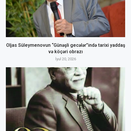
Oljas Süleymenovun “Günəşli gecələr”ində tarixi yaddaş
və köçəri obrazı
İyul 20, 2026