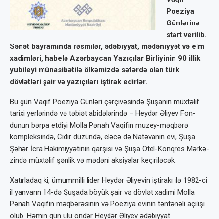
Poeziya
Günlərinə
start verilib.
Sənət bayramında rəsmilər, ədəbiyyat, mədəniyyət və elm
xadimləri, habelə Azərbaycan Yazıçılar Birliyinin 90 illik
yubileyi münasibətilə ölkəmizdə səfərdə olan türk
dövlətləri şair və yazıçıları iştirak edirlər.
Bu gün Vaqif Po­eziya Günləri çərçivə­sində Şuşanın müxtə­lif
tarixi yerlərində və təbiət abidələrində – Heydər Əliyev Fon­
dunun bərpa etdiyi Molla Pənah Vaqi­fin muzey-məqbərə
kompleksində, Cıdır düzündə, eləcə də Natəvanın evi, Şuşa
Şəhər İcra Hakimiyyə­tinin qarşısı və Şuşa Otel-Konqres Mərkə­
zində müxtəlif şənlik və mədəni aksiyalar keçiriləcək.
Xatırladaq ki, ümummilli lider Hey­dər Əliyevin iştirakı ilə 1982-ci
il yanvarın 14-də Şuşada böyük şair və dövlət xadimi Molla
Pənah Vaqifin məqbərəsinin və Poeziya evinin təntənəli açılışı
olub. Həmin gün ulu öndər Heydər Əliyev ədəbiyyat