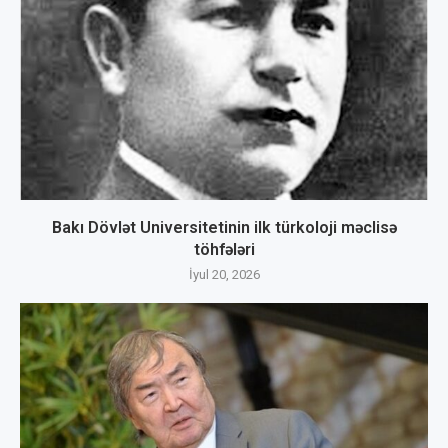
Bakı Dövlət Universitetinin ilk türkoloji məclisə
töhfələri
İyul 20, 2026