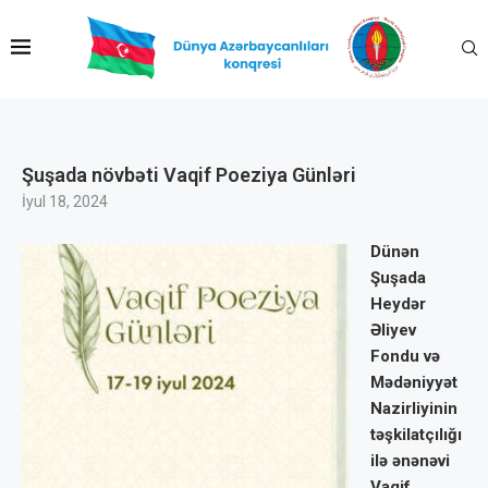
Şuşada növbəti Vaqif Poeziya Günləri
İyul 18, 2024
Dünən
Şuşada
Heydər
Əliyev
Fondu və
Mədəniyyət
Nazirliyinin
təşkilatçılığı
ilə ənənəvi
Vaqif